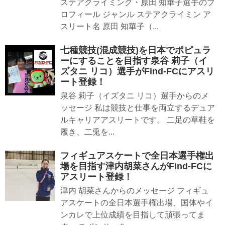
ステアクライミング・原田 知華子選手のプ
ロフィール ジャンル ステアクライミン ア
スリート名 原田 知華子（...
七種競技(混成競技)を日本でポピュラ
ーにすることを目指す泉谷 莉子（イ
ズタニ リコ）選手がFind-FCにアスリ
ート登録！
泉谷 莉子（イズタニ リコ）選手からのメ
ッセージ 私は競技と仕事を両立するデュア
ルキャリアアスリートです。 二足の草鞋を
履き、二兎を...
フィギュアスケートで全日本選手権出
場を目指す津内胡菜さんがFind-FCに
アスリート登録！
津内 胡菜さんからのメッセージ フィギュ
アスケートの全日本選手権出場、国体やイ
ンカレで上位成績を目指して頑張ってま