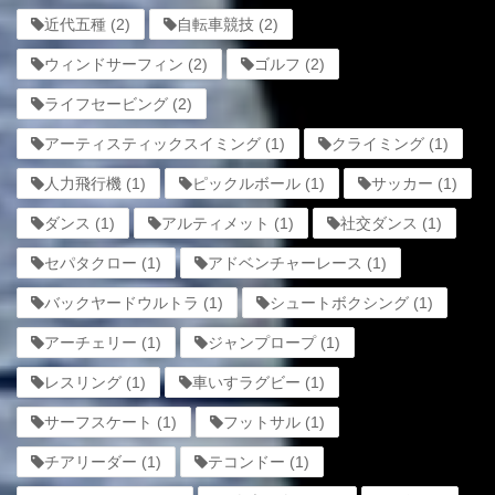
近代五種
(2)
自転車競技
(2)
ウィンドサーフィン
(2)
ゴルフ
(2)
ライフセービング
(2)
アーティスティックスイミング
(1)
クライミング
(1)
人力飛行機
(1)
ピックルボール
(1)
サッカー
(1)
ダンス
(1)
アルティメット
(1)
社交ダンス
(1)
セパタクロー
(1)
アドベンチャーレース
(1)
バックヤードウルトラ
(1)
シュートボクシング
(1)
アーチェリー
(1)
ジャンプロープ
(1)
レスリング
(1)
車いすラグビー
(1)
サーフスケート
(1)
フットサル
(1)
チアリーダー
(1)
テコンドー
(1)