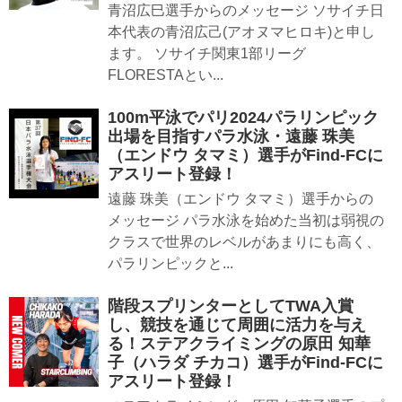
青沼広巳選手からのメッセージ ソサイチ日
本代表の青沼広己(アオヌマヒロキ)と申し
ます。 ソサイチ関東1部リーグ
FLORESTAとい...
100m平泳でパリ2024パラリンピック
出場を目指すパラ水泳・遠藤 珠美
（エンドウ タマミ）選手がFind-FCに
アスリート登録！
遠藤 珠美（エンドウ タマミ）選手からの
メッセージ パラ水泳を始めた当初は弱視の
クラスで世界のレベルがあまりにも高く、
パラリンピックと...
階段スプリンターとしてTWA入賞
し、競技を通じて周囲に活力を与え
る！ステアクライミングの原田 知華
子（ハラダ チカコ）選手がFind-FCに
アスリート登録！