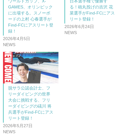
ワールドカップ、X-
日本選手権で優勝す
GAMES、オリンピック
る！砲丸投げの吉沢 花
に出場する。スノーボ
菜選手がFind-FCにアス
ードの上村 心春選手が
リート登録！
Find-FCにアスリート登
2026年6月24日
録！
NEWS
2026年4月5日
NEWS
脱サラ公認会計士、フ
リーダイビングの世界
大会に挑戦する、フリ
ーダイビングの礒川 将
兵選手がFind-FCにアス
リート登録！
2026年5月27日
NEWS