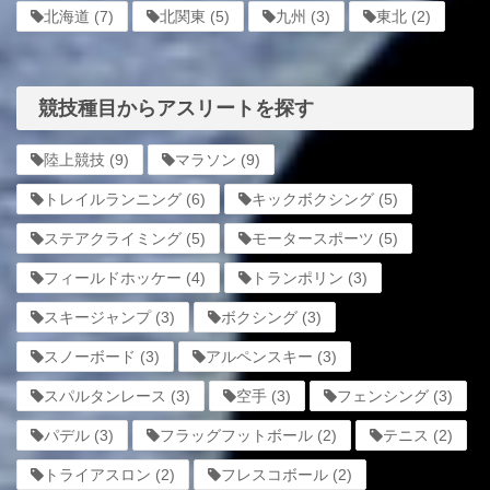
北海道
(7)
北関東
(5)
九州
(3)
東北
(2)
競技種目からアスリートを探す
陸上競技
(9)
マラソン
(9)
トレイルランニング
(6)
キックボクシング
(5)
ステアクライミング
(5)
モータースポーツ
(5)
フィールドホッケー
(4)
トランポリン
(3)
スキージャンプ
(3)
ボクシング
(3)
スノーボード
(3)
アルペンスキー
(3)
スパルタンレース
(3)
空手
(3)
フェンシング
(3)
パデル
(3)
フラッグフットボール
(2)
テニス
(2)
トライアスロン
(2)
フレスコボール
(2)