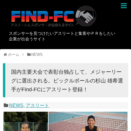
スポンサーを見つけたいアスリートと集客やＰＲをしたい
企業が出会うサイト
ホーム
NEWS
国内主要大会で表彰台独占して、メジャーリー
グに選出される。ピックルボールの杉山 雄希選
手がFind-FCにアスリート登録！
NEWS
,
アスリート