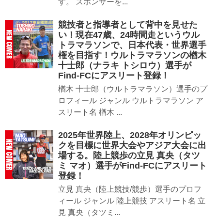
す。 スポンサーを...
競技者と指導者として背中を見せた
い！現在47歳、24時間走というウル
トラマラソンで、日本代表・世界選手
権を目指す！ウルトラマラソンの楢木
十士郎（ナラキ トシロウ）選手が
Find-FCにアスリート登録！
楢木 十士郎（ウルトラマラソン）選手のプ
ロフィール ジャンル ウルトラマラソン ア
スリート名 楢木 ...
2025年世界陸上、2028年オリンピッ
クを目標に世界大会やアジア大会に出
場する。陸上競歩の立見 真央（タツ
ミ マオ）選手がFind-FCにアスリート
登録！
立見 真央（陸上競技/競歩）選手のプロフ
ィール ジャンル 陸上競技 アスリート名 立
見 真央（タツミ...