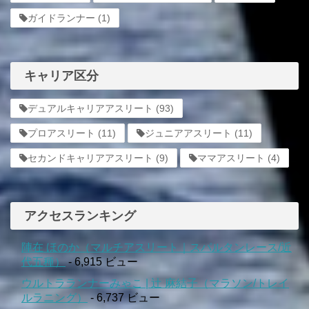
ガイドランナー
(1)
キャリア区分
デュアルキャリアアスリート
(93)
プロアスリート
(11)
ジュニアアスリート
(11)
セカンドキャリアアスリート
(9)
ママアスリート
(4)
アクセスランキング
陣在 ほのか（マルチアスリート｜スパルタンレース/近
代五種）
- 6,915 ビュー
ウルトラランナーみゃこ | 辻 麻結子（マラソン/トレイ
ルラニング）
- 6,737 ビュー