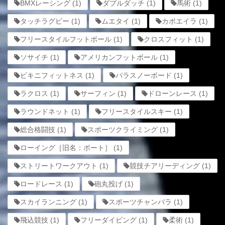
BMXレーシング
(1)
ダブルダッチ
(1)
馬術
(1)
タッチラグビー
(1)
ムエタイ
(1)
カポエイラ
(1)
フリースタイルフットボール
(1)
クロスフィット
(1)
ソサイチ
(1)
アメリカンフットボール
(1)
ビキニフィットネス
(1)
パラスノーボード
(1)
ラクロス
(1)
サーフィン
(1)
ドローンレース
(1)
ラウンドネット
(1)
フリースタイルスキー
(1)
総合格闘技
(1)
スポーツクライミング
(1)
ローイング［旧名：ボート］
(1)
ストリートワークアウト
(1)
競技チアリーディング
(1)
ロードレース
(1)
砲丸投げ
(1)
スカイランニング
(1)
スポーツチャンバラ
(1)
飛込競技
(1)
フリーダイビング
(1)
柔術
(1)