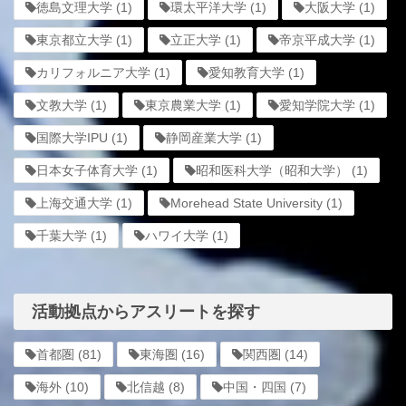
徳島文理大学
(1)
環太平洋大学
(1)
大阪大学
(1)
東京都立大学
(1)
立正大学
(1)
帝京平成大学
(1)
カリフォルニア大学
(1)
愛知教育大学
(1)
文教大学
(1)
東京農業大学
(1)
愛知学院大学
(1)
国際大学IPU
(1)
静岡産業大学
(1)
日本女子体育大学
(1)
昭和医科大学（昭和大学）
(1)
上海交通大学
(1)
Morehead State University
(1)
千葉大学
(1)
ハワイ大学
(1)
活動拠点からアスリートを探す
首都圏
(81)
東海圏
(16)
関西圏
(14)
海外
(10)
北信越
(8)
中国・四国
(7)