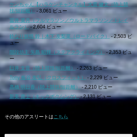
ケンちゃん【ハラケンチャンネル】大貫 健太（陸上競
技/短距離）
- 3,061 ビュー
冨井 菜月（フルマラソン／ウルトラマラソン／トレイ
ルラン）
- 2,604 ビュー
鈴なり妖怪 鈴｜木下 友梨菜（ロードバイク）
- 2,503 ビ
ュー
階段坊主 矢島 昭輝（ステアクライミング）
- 2,353 ビュ
ー
臼井 文音（陸上競技/短距離）
- 2,263 ビュー
Tony 板谷 友弘（クロスフィット）
- 2,229 ビュー
髙橋 明日香（陸上競技/短距離）
- 2,210 ビュー
新美 貴士（キックボクシング）
- 2,131 ビュー
その他のアスリートは
こちら