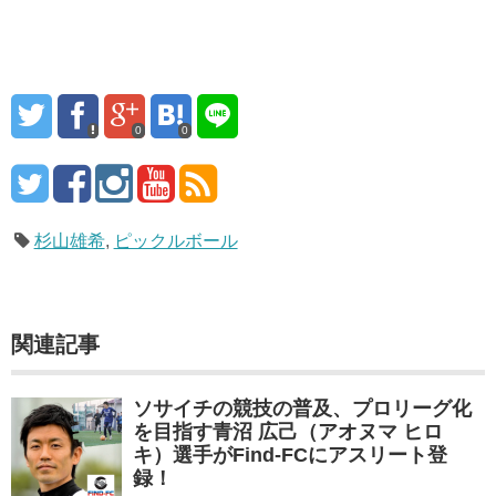
0
0
杉山雄希
,
ピックルボール
関連記事
ソサイチの競技の普及、プロリーグ化
を目指す青沼 広己（アオヌマ ヒロ
キ）選手がFind-FCにアスリート登
録！