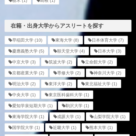
栃木
(1)
島根
(1)
在籍・出身大学からアスリートを探す
早稲田大学
(10)
東海大学
(8)
日本体育大学
(7)
慶應義塾大学
(5)
順天堂大学
(4)
日本大学
(3)
中京大学
(3)
筑波大学
(2)
立命館大学
(2)
京都産業大学
(2)
専修大学
(2)
神奈川大学
(2)
明治大学
(2)
東洋大学
(2)
東北福祉大学
(1)
中央大学
(1)
東京医科歯科大学
(1)
愛知学泉短期大学
(1)
駒沢大学
(1)
東海学院大学
(1)
成蹊大学
(1)
山梨学院大学
(1)
国学院大学
(1)
近畿大学
(1)
熊本大学
(1)