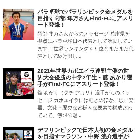
パラ卓球でパラリンピック金メダルを
目指す阿部 隼万さんFind-FCにアスリ
ート登録！
阿部 隼万さんからのメッセージ 兵庫県を
拠点にパラ卓球日本代表として活動してい
ます！ 世界ランキング４９位とまだまだ代
表として駆け出し...
2021年世界カポエイラ連盟主催の世
界大会優勝の中学2年生・舘 あかり選
手がFind-FCにアスリート登録！
舘 あかり（タチ アカリ）選手からのメッ
セージ カポエイラには動きのほか、歌、楽
器、文化・歴史など様々な要素で構成され
ていて、無限の魅...
デフリンピックで日本人初の金メダル
を目指すマラソン・中野 洸介選手が