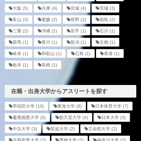
大阪
(5)
兵庫
(4)
宮城
(4)
茨城
(3)
富山
(3)
愛媛
(2)
長野
(2)
徳島
(2)
三重
(2)
沖縄
(1)
岩手
(1)
石川
(1)
群馬
(1)
香川
(1)
新潟
(1)
京都
(1)
岐阜
(1)
和歌山
(1)
広島
(1)
香港
(1)
栃木
(1)
島根
(1)
在籍・出身大学からアスリートを探す
早稲田大学
(10)
東海大学
(8)
日本体育大学
(7)
慶應義塾大学
(5)
順天堂大学
(4)
日本大学
(3)
中京大学
(3)
筑波大学
(2)
立命館大学
(2)
京都産業大学
(2)
専修大学
(2)
神奈川大学
(2)