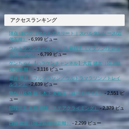
アクセスランキング
陣在 ほのか（マルチアスリート｜スパルタンレース/近
代五種）
- 6,999 ビュー
ウルトラランナーみゃこ | 辻 麻結子（マラソン/トレイ
ルラニング）
- 6,799 ビュー
ケンちゃん【ハラケンチャンネル】大貫 健太（陸上競
技/短距離）
- 3,116 ビュー
冨井 菜月（フルマラソン／ウルトラマラソン／トレイ
ルラン）
- 2,639 ビュー
鈴なり妖怪 鈴｜木下 友梨菜（ロードバイク）
- 2,551 ビ
ュー
階段坊主 矢島 昭輝（ステアクライミング）
- 2,379 ビュ
ー
臼井 文音（陸上競技/短距離）
- 2,299 ビュー