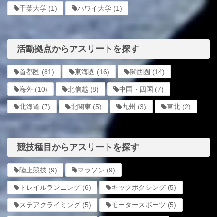
千葉大学
(1)
ハワイ大学
(1)
活動拠点からアスリートを探す
首都圏
(81)
東海圏
(16)
関西圏
(14)
海外
(10)
北信越
(8)
中国・四国
(7)
北海道
(7)
北関東
(5)
九州
(3)
東北
(2)
競技種目からアスリートを探す
陸上競技
(9)
マラソン
(9)
トレイルランニング
(6)
キックボクシング
(5)
ステアクライミング
(5)
モータースポーツ
(5)