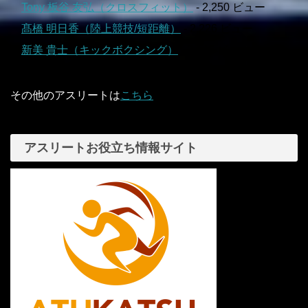
Tony 板谷 友弘（クロスフィット）
- 2,250 ビュー
髙橋 明日香（陸上競技/短距離）
- 2,226 ビュー
新美 貴士（キックボクシング）
- 2,146 ビュー
その他のアスリートは
こちら
アスリートお役立ち情報サイト