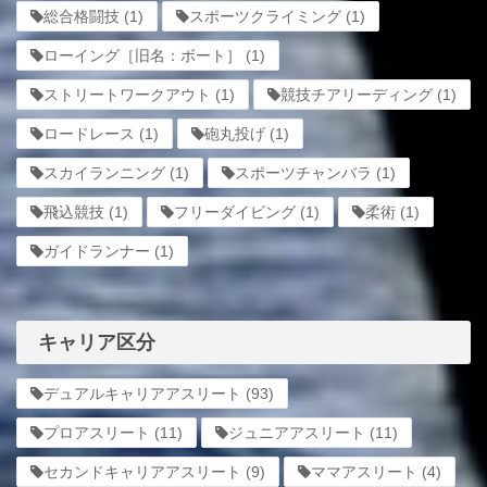
総合格闘技
(1)
スポーツクライミング
(1)
ローイング［旧名：ボート］
(1)
ストリートワークアウト
(1)
競技チアリーディング
(1)
ロードレース
(1)
砲丸投げ
(1)
スカイランニング
(1)
スポーツチャンバラ
(1)
飛込競技
(1)
フリーダイビング
(1)
柔術
(1)
ガイドランナー
(1)
キャリア区分
デュアルキャリアアスリート
(93)
プロアスリート
(11)
ジュニアアスリート
(11)
セカンドキャリアアスリート
(9)
ママアスリート
(4)