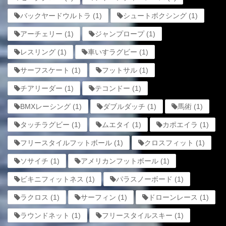
バックヤードウルトラ
(1)
シュートボクシング
(1)
アーチェリー
(1)
ジャンプロープ
(1)
レスリング
(1)
車いすラグビー
(1)
サーフスケート
(1)
フットサル
(1)
チアリーダー
(1)
テコンドー
(1)
BMXレーシング
(1)
ダブルダッチ
(1)
馬術
(1)
タッチラグビー
(1)
ムエタイ
(1)
カポエイラ
(1)
フリースタイルフットボール
(1)
クロスフィット
(1)
ソサイチ
(1)
アメリカンフットボール
(1)
ビキニフィットネス
(1)
パラスノーボード
(1)
ラクロス
(1)
サーフィン
(1)
ドローンレース
(1)
ラウンドネット
(1)
フリースタイルスキー
(1)