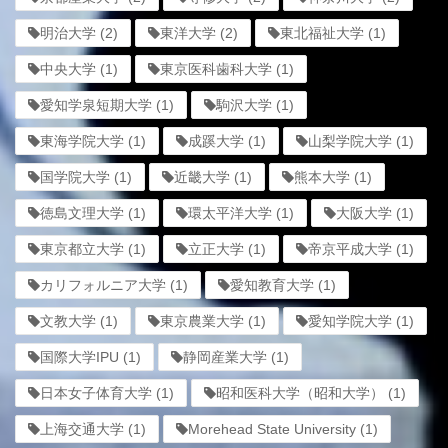
明治大学
(2)
東洋大学
(2)
東北福祉大学
(1)
中央大学
(1)
東京医科歯科大学
(1)
愛知学泉短期大学
(1)
駒沢大学
(1)
東海学院大学
(1)
成蹊大学
(1)
山梨学院大学
(1)
国学院大学
(1)
近畿大学
(1)
熊本大学
(1)
徳島文理大学
(1)
環太平洋大学
(1)
大阪大学
(1)
東京都立大学
(1)
立正大学
(1)
帝京平成大学
(1)
カリフォルニア大学
(1)
愛知教育大学
(1)
文教大学
(1)
東京農業大学
(1)
愛知学院大学
(1)
国際大学IPU
(1)
静岡産業大学
(1)
日本女子体育大学
(1)
昭和医科大学（昭和大学）
(1)
上海交通大学
(1)
Morehead State University
(1)