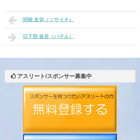
関根 友弥（ソサイチ）
日下部 俊吾（パデル）
アスリート/スポンサー募集中