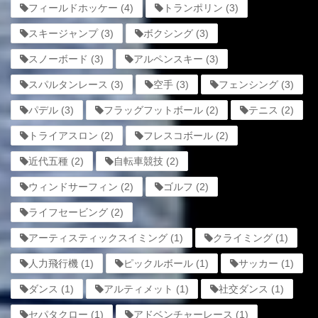
フィールドホッケー
(4)
トランポリン
(3)
スキージャンプ
(3)
ボクシング
(3)
スノーボード
(3)
アルペンスキー
(3)
スパルタンレース
(3)
空手
(3)
フェンシング
(3)
パデル
(3)
フラッグフットボール
(2)
テニス
(2)
トライアスロン
(2)
フレスコボール
(2)
近代五種
(2)
自転車競技
(2)
ウィンドサーフィン
(2)
ゴルフ
(2)
ライフセービング
(2)
アーティスティックスイミング
(1)
クライミング
(1)
人力飛行機
(1)
ピックルボール
(1)
サッカー
(1)
ダンス
(1)
アルティメット
(1)
社交ダンス
(1)
セパタクロー
(1)
アドベンチャーレース
(1)