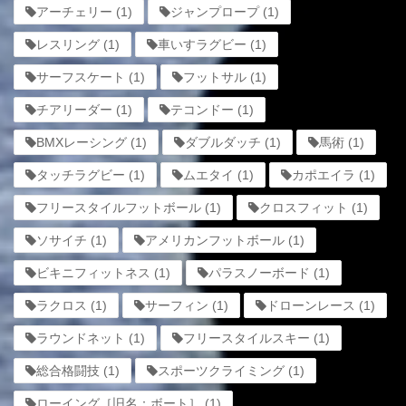
アーチェリー
(1)
ジャンプロープ
(1)
レスリング
(1)
車いすラグビー
(1)
サーフスケート
(1)
フットサル
(1)
チアリーダー
(1)
テコンドー
(1)
BMXレーシング
(1)
ダブルダッチ
(1)
馬術
(1)
タッチラグビー
(1)
ムエタイ
(1)
カポエイラ
(1)
フリースタイルフットボール
(1)
クロスフィット
(1)
ソサイチ
(1)
アメリカンフットボール
(1)
ビキニフィットネス
(1)
パラスノーボード
(1)
ラクロス
(1)
サーフィン
(1)
ドローンレース
(1)
ラウンドネット
(1)
フリースタイルスキー
(1)
総合格闘技
(1)
スポーツクライミング
(1)
ローイング［旧名：ボート］
(1)