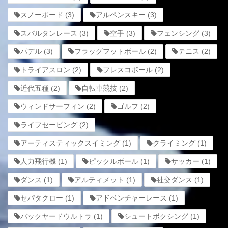
スノーボード
(3)
アルペンスキー
(3)
スパルタンレース
(3)
空手
(3)
フェンシング
(3)
パデル
(3)
フラッグフットボール
(2)
テニス
(2)
トライアスロン
(2)
フレスコボール
(2)
近代五種
(2)
自転車競技
(2)
ウィンドサーフィン
(2)
ゴルフ
(2)
ライフセービング
(2)
アーティスティックスイミング
(1)
クライミング
(1)
人力飛行機
(1)
ピックルボール
(1)
サッカー
(1)
ダンス
(1)
アルティメット
(1)
社交ダンス
(1)
セパタクロー
(1)
アドベンチャーレース
(1)
バックヤードウルトラ
(1)
シュートボクシング
(1)