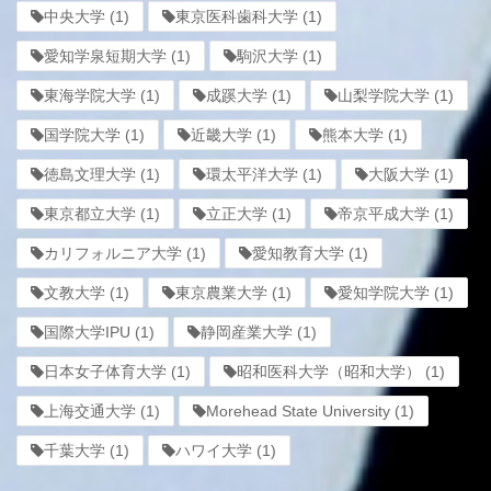
中央大学
(1)
東京医科歯科大学
(1)
愛知学泉短期大学
(1)
駒沢大学
(1)
東海学院大学
(1)
成蹊大学
(1)
山梨学院大学
(1)
国学院大学
(1)
近畿大学
(1)
熊本大学
(1)
徳島文理大学
(1)
環太平洋大学
(1)
大阪大学
(1)
東京都立大学
(1)
立正大学
(1)
帝京平成大学
(1)
カリフォルニア大学
(1)
愛知教育大学
(1)
文教大学
(1)
東京農業大学
(1)
愛知学院大学
(1)
国際大学IPU
(1)
静岡産業大学
(1)
日本女子体育大学
(1)
昭和医科大学（昭和大学）
(1)
上海交通大学
(1)
Morehead State University
(1)
千葉大学
(1)
ハワイ大学
(1)