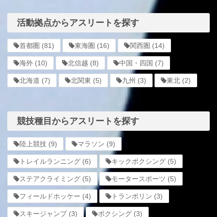
活動拠点からアスリートを探す
首都圏
(81)
東海圏
(16)
関西圏
(14)
海外
(10)
北信越
(8)
中国・四国
(7)
北海道
(7)
北関東
(5)
九州
(3)
東北
(2)
競技種目からアスリートを探す
陸上競技
(9)
マラソン
(9)
トレイルランニング
(6)
キックボクシング
(5)
ステアクライミング
(5)
モータースポーツ
(5)
フィールドホッケー
(4)
トランポリン
(3)
スキージャンプ
(3)
ボクシング
(3)