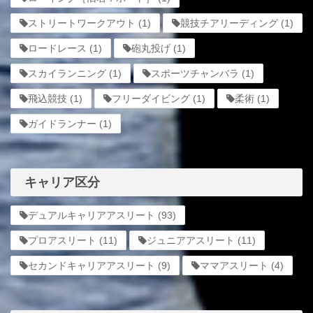
ストリートワークアウト
(1)
競技チアリーディング
(1)
ロードレース
(1)
砲丸投げ
(1)
スカイランニング
(1)
スポーツチャンバラ
(1)
飛込競技
(1)
フリーダイビング
(1)
柔術
(1)
ガイドランナー
(1)
キャリア区分
デュアルキャリアアスリート
(93)
プロアスリート
(11)
ジュニアアスリート
(11)
セカンドキャリアアスリート
(9)
ママアスリート
(4)