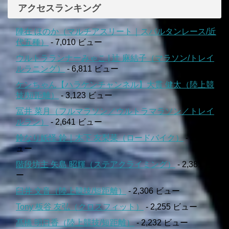
アクセスランキング
陣在 ほのか（マルチアスリート｜スパルタンレース/近
代五種）
- 7,010 ビュー
ウルトラランナーみゃこ | 辻 麻結子（マラソン/トレイ
ルラニング）
- 6,811 ビュー
ケンちゃん【ハラケンチャンネル】大貫 健太（陸上競
技/短距離）
- 3,123 ビュー
冨井 菜月（フルマラソン／ウルトラマラソン／トレイ
ルラン）
- 2,641 ビュー
鈴なり妖怪 鈴｜木下 友梨菜（ロードバイク）
- 2,556 ビ
ュー
階段坊主 矢島 昭輝（ステアクライミング）
- 2,381 ビュ
ー
臼井 文音（陸上競技/短距離）
- 2,306 ビュー
Tony 板谷 友弘（クロスフィット）
- 2,255 ビュー
髙橋 明日香（陸上競技/短距離）
- 2,232 ビュー