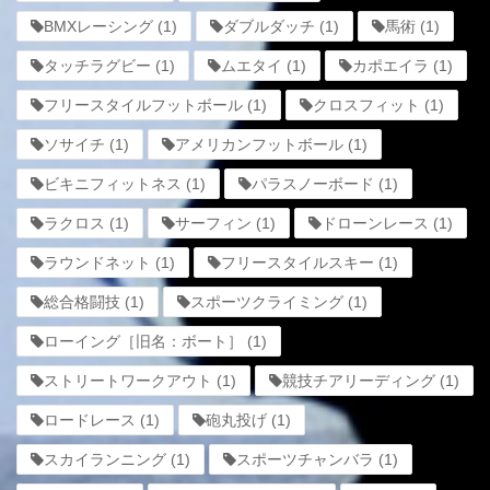
BMXレーシング
(1)
ダブルダッチ
(1)
馬術
(1)
タッチラグビー
(1)
ムエタイ
(1)
カポエイラ
(1)
フリースタイルフットボール
(1)
クロスフィット
(1)
ソサイチ
(1)
アメリカンフットボール
(1)
ビキニフィットネス
(1)
パラスノーボード
(1)
ラクロス
(1)
サーフィン
(1)
ドローンレース
(1)
ラウンドネット
(1)
フリースタイルスキー
(1)
総合格闘技
(1)
スポーツクライミング
(1)
ローイング［旧名：ボート］
(1)
ストリートワークアウト
(1)
競技チアリーディング
(1)
ロードレース
(1)
砲丸投げ
(1)
スカイランニング
(1)
スポーツチャンバラ
(1)