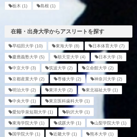
栃木
(1)
島根
(1)
在籍・出身大学からアスリートを探す
早稲田大学
(10)
東海大学
(8)
日本体育大学
(7)
慶應義塾大学
(5)
順天堂大学
(4)
日本大学
(3)
中京大学
(3)
筑波大学
(2)
立命館大学
(2)
京都産業大学
(2)
専修大学
(2)
神奈川大学
(2)
明治大学
(2)
東洋大学
(2)
東北福祉大学
(1)
中央大学
(1)
東京医科歯科大学
(1)
愛知学泉短期大学
(1)
駒沢大学
(1)
東海学院大学
(1)
成蹊大学
(1)
山梨学院大学
(1)
国学院大学
(1)
近畿大学
(1)
熊本大学
(1)