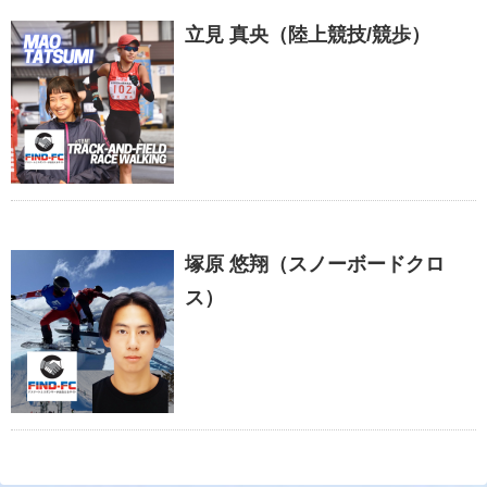
立見 真央（陸上競技/競歩）
塚原 悠翔（スノーボードクロ
ス）