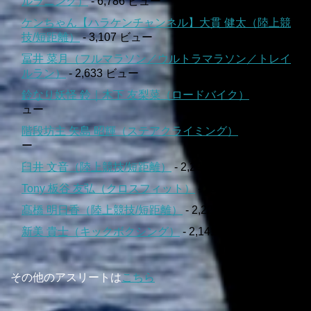
ルラニング）
- 6,786 ビュー
ケンちゃん【ハラケンチャンネル】大貫 健太（陸上競
技/短距離）
- 3,107 ビュー
冨井 菜月（フルマラソン／ウルトラマラソン／トレイ
ルラン）
- 2,633 ビュー
鈴なり妖怪 鈴｜木下 友梨菜（ロードバイク）
- 2,542 ビ
ュー
階段坊主 矢島 昭輝（ステアクライミング）
- 2,376 ビュ
ー
臼井 文音（陸上競技/短距離）
- 2,296 ビュー
Tony 板谷 友弘（クロスフィット）
- 2,250 ビュー
髙橋 明日香（陸上競技/短距離）
- 2,225 ビュー
新美 貴士（キックボクシング）
- 2,141 ビュー
その他のアスリートは
こちら