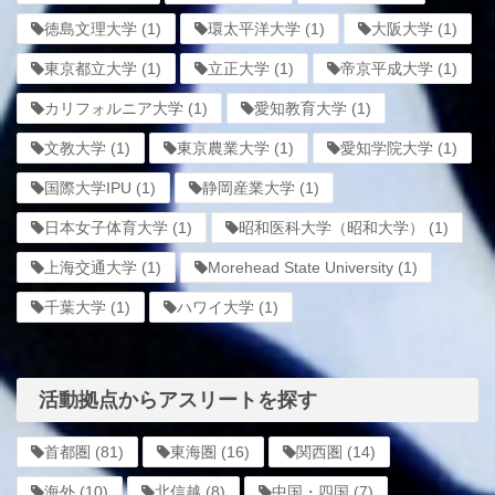
徳島文理大学
(1)
環太平洋大学
(1)
大阪大学
(1)
東京都立大学
(1)
立正大学
(1)
帝京平成大学
(1)
カリフォルニア大学
(1)
愛知教育大学
(1)
文教大学
(1)
東京農業大学
(1)
愛知学院大学
(1)
国際大学IPU
(1)
静岡産業大学
(1)
日本女子体育大学
(1)
昭和医科大学（昭和大学）
(1)
上海交通大学
(1)
Morehead State University
(1)
千葉大学
(1)
ハワイ大学
(1)
活動拠点からアスリートを探す
首都圏
(81)
東海圏
(16)
関西圏
(14)
海外
(10)
北信越
(8)
中国・四国
(7)