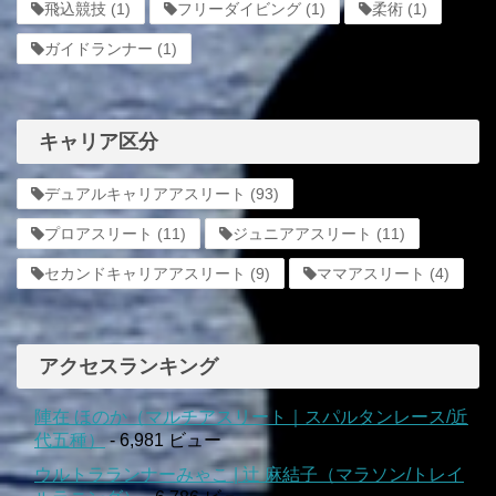
飛込競技
(1)
フリーダイビング
(1)
柔術
(1)
ガイドランナー
(1)
キャリア区分
デュアルキャリアアスリート
(93)
プロアスリート
(11)
ジュニアアスリート
(11)
セカンドキャリアアスリート
(9)
ママアスリート
(4)
アクセスランキング
陣在 ほのか（マルチアスリート｜スパルタンレース/近
代五種）
- 6,981 ビュー
ウルトラランナーみゃこ | 辻 麻結子（マラソン/トレイ