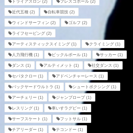
トライアスロン
(2)
フレスコボール
(2)
近代五種
(2)
自転車競技
(2)
ウィンドサーフィン
(2)
ゴルフ
(2)
ライフセービング
(2)
アーティスティックスイミング
(1)
クライミング
(1)
人力飛行機
(1)
ピックルボール
(1)
サッカー
(1)
ダンス
(1)
アルティメット
(1)
社交ダンス
(1)
セパタクロー
(1)
アドベンチャーレース
(1)
バックヤードウルトラ
(1)
シュートボクシング
(1)
アーチェリー
(1)
ジャンプロープ
(1)
レスリング
(1)
車いすラグビー
(1)
サーフスケート
(1)
フットサル
(1)
チアリーダー
(1)
テコンドー
(1)