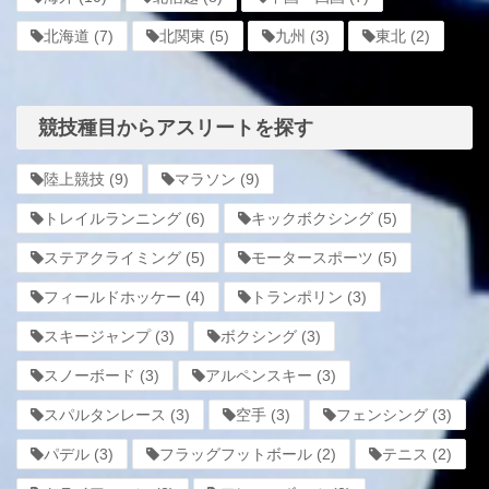
北海道
(7)
北関東
(5)
九州
(3)
東北
(2)
競技種目からアスリートを探す
陸上競技
(9)
マラソン
(9)
トレイルランニング
(6)
キックボクシング
(5)
ステアクライミング
(5)
モータースポーツ
(5)
フィールドホッケー
(4)
トランポリン
(3)
スキージャンプ
(3)
ボクシング
(3)
スノーボード
(3)
アルペンスキー
(3)
スパルタンレース
(3)
空手
(3)
フェンシング
(3)
パデル
(3)
フラッグフットボール
(2)
テニス
(2)