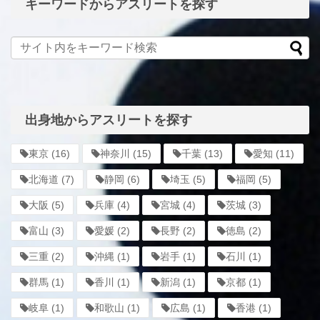
キーワードからアスリートを探す
出身地からアスリートを探す
東京
(16)
神奈川
(15)
千葉
(13)
愛知
(11)
北海道
(7)
静岡
(6)
埼玉
(5)
福岡
(5)
大阪
(5)
兵庫
(4)
宮城
(4)
茨城
(3)
富山
(3)
愛媛
(2)
長野
(2)
徳島
(2)
三重
(2)
沖縄
(1)
岩手
(1)
石川
(1)
群馬
(1)
香川
(1)
新潟
(1)
京都
(1)
岐阜
(1)
和歌山
(1)
広島
(1)
香港
(1)