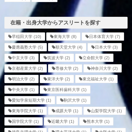
在籍・出身大学からアスリートを探す
早稲田大学
(10)
東海大学
(8)
日本体育大学
(7)
慶應義塾大学
(5)
順天堂大学
(4)
日本大学
(3)
中京大学
(3)
筑波大学
(2)
立命館大学
(2)
京都産業大学
(2)
専修大学
(2)
神奈川大学
(2)
明治大学
(2)
東洋大学
(2)
東北福祉大学
(1)
中央大学
(1)
東京医科歯科大学
(1)
愛知学泉短期大学
(1)
駒沢大学
(1)
東海学院大学
(1)
成蹊大学
(1)
山梨学院大学
(1)
国学院大学
(1)
近畿大学
(1)
熊本大学
(1)
徳島文理大学
(1)
環太平洋大学
(1)
大阪大学
(1)