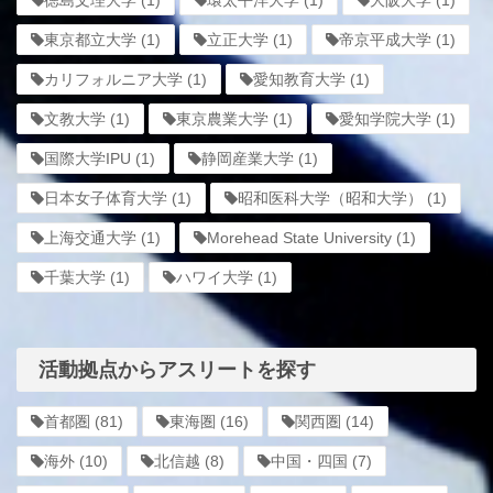
東京都立大学
(1)
立正大学
(1)
帝京平成大学
(1)
カリフォルニア大学
(1)
愛知教育大学
(1)
文教大学
(1)
東京農業大学
(1)
愛知学院大学
(1)
国際大学IPU
(1)
静岡産業大学
(1)
日本女子体育大学
(1)
昭和医科大学（昭和大学）
(1)
上海交通大学
(1)
Morehead State University
(1)
千葉大学
(1)
ハワイ大学
(1)
活動拠点からアスリートを探す
首都圏
(81)
東海圏
(16)
関西圏
(14)
海外
(10)
北信越
(8)
中国・四国
(7)