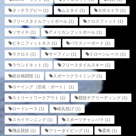
タッチラグビー
(1)
ムエタイ
(1)
カポエイラ
(1)
フリースタイルフットボール
(1)
クロスフィット
(1)
ソサイチ
(1)
アメリカンフットボール
(1)
ビキニフィットネス
(1)
パラスノーボード
(1)
ラクロス
(1)
サーフィン
(1)
ドローンレース
(1)
ラウンドネット
(1)
フリースタイルスキー
(1)
総合格闘技
(1)
スポーツクライミング
(1)
ローイング［旧名：ボート］
(1)
ストリートワークアウト
(1)
競技チアリーディング
(1)
ロードレース
(1)
砲丸投げ
(1)
スカイランニング
(1)
スポーツチャンバラ
(1)
飛込競技
(1)
フリーダイビング
(1)
柔術
(1)