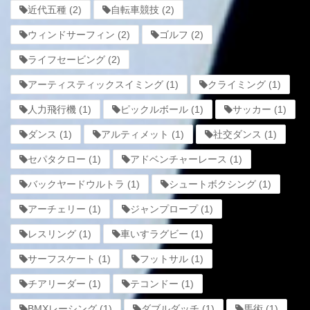
近代五種
(2)
自転車競技
(2)
ウィンドサーフィン
(2)
ゴルフ
(2)
ライフセービング
(2)
アーティスティックスイミング
(1)
クライミング
(1)
人力飛行機
(1)
ピックルボール
(1)
サッカー
(1)
ダンス
(1)
アルティメット
(1)
社交ダンス
(1)
セパタクロー
(1)
アドベンチャーレース
(1)
バックヤードウルトラ
(1)
シュートボクシング
(1)
アーチェリー
(1)
ジャンプロープ
(1)
レスリング
(1)
車いすラグビー
(1)
サーフスケート
(1)
フットサル
(1)
チアリーダー
(1)
テコンドー
(1)
BMXレーシング
(1)
ダブルダッチ
(1)
馬術
(1)