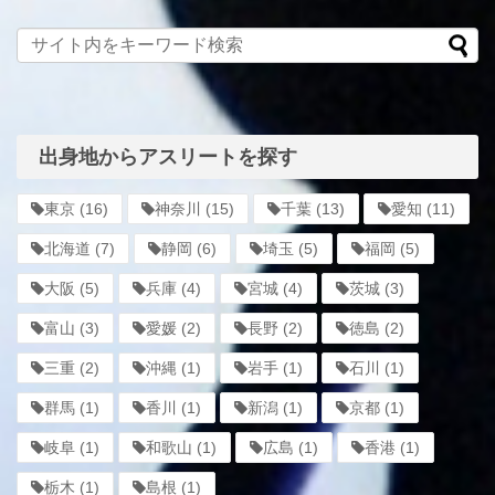
出身地からアスリートを探す
東京
(16)
神奈川
(15)
千葉
(13)
愛知
(11)
北海道
(7)
静岡
(6)
埼玉
(5)
福岡
(5)
大阪
(5)
兵庫
(4)
宮城
(4)
茨城
(3)
富山
(3)
愛媛
(2)
長野
(2)
徳島
(2)
三重
(2)
沖縄
(1)
岩手
(1)
石川
(1)
群馬
(1)
香川
(1)
新潟
(1)
京都
(1)
岐阜
(1)
和歌山
(1)
広島
(1)
香港
(1)
栃木
(1)
島根
(1)