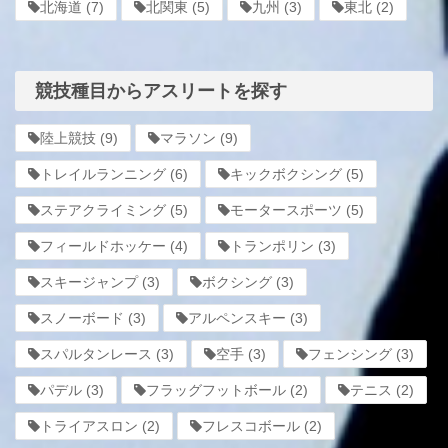
北海道
(7)
北関東
(5)
九州
(3)
東北
(2)
競技種目からアスリートを探す
陸上競技
(9)
マラソン
(9)
トレイルランニング
(6)
キックボクシング
(5)
ステアクライミング
(5)
モータースポーツ
(5)
フィールドホッケー
(4)
トランポリン
(3)
スキージャンプ
(3)
ボクシング
(3)
スノーボード
(3)
アルペンスキー
(3)
スパルタンレース
(3)
空手
(3)
フェンシング
(3)
パデル
(3)
フラッグフットボール
(2)
テニス
(2)
トライアスロン
(2)
フレスコボール
(2)