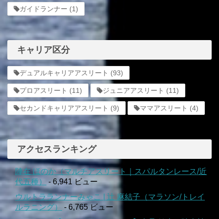
ガイドランナー
(1)
キャリア区分
デュアルキャリアアスリート
(93)
プロアスリート
(11)
ジュニアアスリート
(11)
セカンドキャリアアスリート
(9)
ママアスリート
(4)
アクセスランキング
陣在 ほのか（マルチアスリート｜スパルタンレース/近
代五種）
- 6,941 ビュー
ウルトラランナーみゃこ | 辻 麻結子（マラソン/トレイ
ルラニング）
- 6,765 ビュー