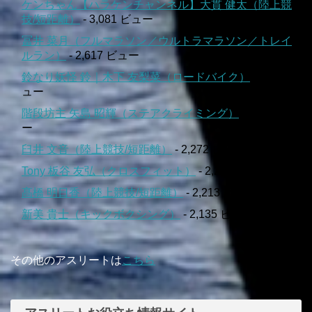
ケンちゃん【ハラケンチャンネル】大貫 健太（陸上競
技/短距離）
- 3,081 ビュー
冨井 菜月（フルマラソン／ウルトラマラソン／トレイ
ルラン）
- 2,617 ビュー
鈴なり妖怪 鈴｜木下 友梨菜（ロードバイク）
- 2,520 ビ
ュー
階段坊主 矢島 昭輝（ステアクライミング）
- 2,362 ビュ
ー
臼井 文音（陸上競技/短距離）
- 2,272 ビュー
Tony 板谷 友弘（クロスフィット）
- 2,239 ビュー
髙橋 明日香（陸上競技/短距離）
- 2,213 ビュー
新美 貴士（キックボクシング）
- 2,135 ビュー
その他のアスリートは
こちら