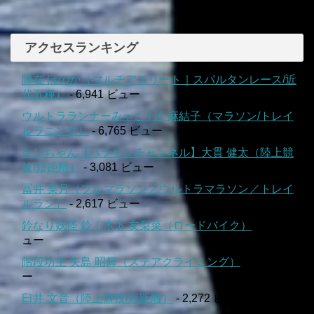
アクセスランキング
陣在 ほのか（マルチアスリート｜スパルタンレース/近
代五種）
- 6,941 ビュー
ウルトラランナーみゃこ | 辻 麻結子（マラソン/トレイ
ルラニング）
- 6,765 ビュー
ケンちゃん【ハラケンチャンネル】大貫 健太（陸上競
技/短距離）
- 3,081 ビュー
冨井 菜月（フルマラソン／ウルトラマラソン／トレイ
ルラン）
- 2,617 ビュー
鈴なり妖怪 鈴｜木下 友梨菜（ロードバイク）
- 2,520 ビ
ュー
階段坊主 矢島 昭輝（ステアクライミング）
- 2,362 ビュ
ー
臼井 文音（陸上競技/短距離）
- 2,272 ビュー