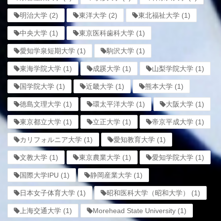
明治大学
(2)
東洋大学
(2)
東北福祉大学
(1)
中央大学
(1)
東京医科歯科大学
(1)
愛知学泉短期大学
(1)
駒沢大学
(1)
東海学院大学
(1)
成蹊大学
(1)
山梨学院大学
(1)
国学院大学
(1)
近畿大学
(1)
熊本大学
(1)
徳島文理大学
(1)
環太平洋大学
(1)
大阪大学
(1)
東京都立大学
(1)
立正大学
(1)
帝京平成大学
(1)
カリフォルニア大学
(1)
愛知教育大学
(1)
文教大学
(1)
東京農業大学
(1)
愛知学院大学
(1)
国際大学IPU
(1)
静岡産業大学
(1)
日本女子体育大学
(1)
昭和医科大学（昭和大学）
(1)
上海交通大学
(1)
Morehead State University
(1)