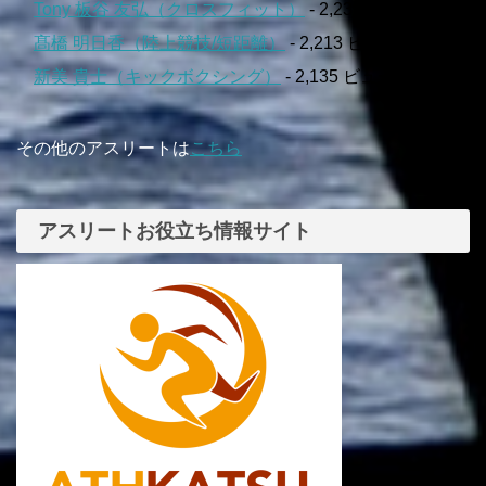
Tony 板谷 友弘（クロスフィット）
- 2,239 ビュー
髙橋 明日香（陸上競技/短距離）
- 2,213 ビュー
新美 貴士（キックボクシング）
- 2,135 ビュー
その他のアスリートは
こちら
アスリートお役立ち情報サイト