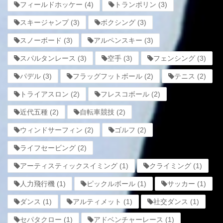
フィールドホッケー
(4)
トランポリン
(3)
スキージャンプ
(3)
ボクシング
(3)
スノーボード
(3)
アルペンスキー
(3)
スパルタンレース
(3)
空手
(3)
フェンシング
(3)
パデル
(3)
フラッグフットボール
(2)
テニス
(2)
トライアスロン
(2)
フレスコボール
(2)
近代五種
(2)
自転車競技
(2)
ウィンドサーフィン
(2)
ゴルフ
(2)
ライフセービング
(2)
アーティスティックスイミング
(1)
クライミング
(1)
人力飛行機
(1)
ピックルボール
(1)
サッカー
(1)
ダンス
(1)
アルティメット
(1)
社交ダンス
(1)
セパタクロー
(1)
アドベンチャーレース
(1)