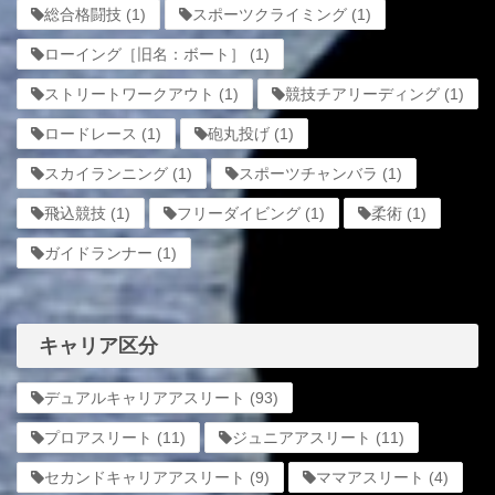
総合格闘技
(1)
スポーツクライミング
(1)
ローイング［旧名：ボート］
(1)
ストリートワークアウト
(1)
競技チアリーディング
(1)
ロードレース
(1)
砲丸投げ
(1)
スカイランニング
(1)
スポーツチャンバラ
(1)
飛込競技
(1)
フリーダイビング
(1)
柔術
(1)
ガイドランナー
(1)
キャリア区分
デュアルキャリアアスリート
(93)
プロアスリート
(11)
ジュニアアスリート
(11)
セカンドキャリアアスリート
(9)
ママアスリート
(4)