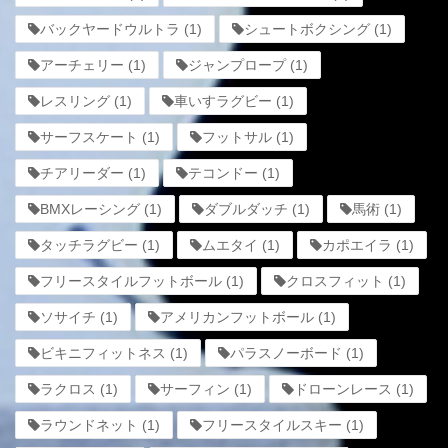
バックヤードウルトラ
(1)
シュートボクシング
(1)
アーチェリー
(1)
ジャンプロープ
(1)
レスリング
(1)
車いすラグビー
(1)
サーフスケート
(1)
フットサル
(1)
チアリーダー
(1)
テコンドー
(1)
BMXレーシング
(1)
ダブルダッチ
(1)
馬術
(1)
タッチラグビー
(1)
ムエタイ
(1)
カポエイラ
(1)
フリースタイルフットボール
(1)
クロスフィット
(1)
ソサイチ
(1)
アメリカンフットボール
(1)
ビキニフィットネス
(1)
パラスノーボード
(1)
ラクロス
(1)
サーフィン
(1)
ドローンレース
(1)
ラウンドネット
(1)
フリースタイルスキー
(1)