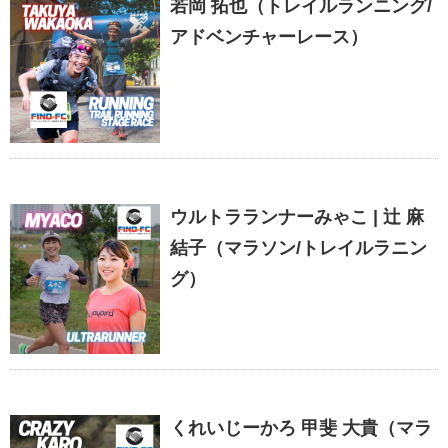
若岡 拓也（トレイルランニング/
アドベンチャーレース）
ウルトラランナーみゃこ | 辻 麻
結子（マラソン/トレイルラニン
グ）
くれいじーかろ 甲斐 大貴（マラ