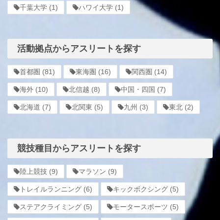
千葉大学
(1)
ハワイ大学
(1)
活動拠点からアスリートを探す
首都圏
(81)
東海圏
(16)
関西圏
(14)
海外
(10)
北信越
(8)
中国・四国
(7)
北海道
(7)
北関東
(5)
九州
(3)
東北
(2)
競技種目からアスリートを探す
陸上競技
(9)
マラソン
(9)
トレイルランニング
(6)
キックボクシング
(5)
ステアクライミング
(5)
モータースポーツ
(5)