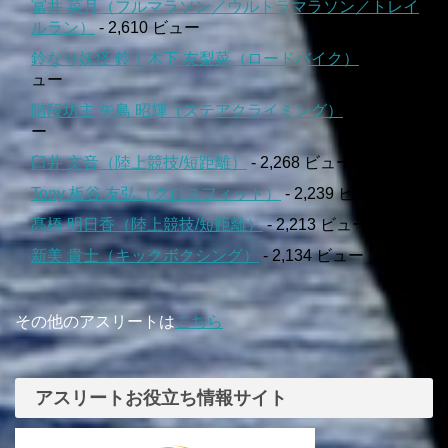
冨井 菜月（フルマラソン／ウルトラマラソン／トレイ
ルラン）
- 2,610 ビュー
鈴なり妖怪 鈴｜木下 友梨菜（ロードバイク）
- 2,512 ビ
ュー
階段坊主 矢島 昭輝（ステアクライミング）
- 2,359 ビュ
ー
臼井 文音（陸上競技/短距離）
- 2,268 ビュー
Tony 板谷 友弘（クロスフィット）
- 2,239 ビュー
髙橋 明日香（陸上競技/短距離）
- 2,213 ビュー
新美 貴士（キックボクシング）
- 2,134 ビュー
その他のアスリートは
こちら
アスリートお役立ち情報サイト