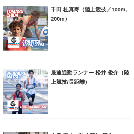
千田 杜真寿（陸上競技／100m,
200m）
最速通勤ランナー 松井 俊介（陸
上競技/長距離）