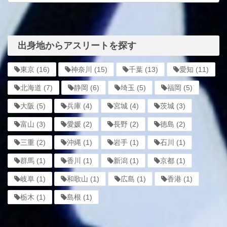
出身地からアスリートを探す
東京
(16)
神奈川
(15)
千葉
(13)
愛知
(11)
北海道
(7)
静岡
(6)
埼玉
(5)
福岡
(5)
大阪
(5)
兵庫
(4)
宮城
(4)
茨城
(3)
富山
(3)
愛媛
(2)
長野
(2)
徳島
(2)
三重
(2)
沖縄
(1)
岩手
(1)
石川
(1)
群馬
(1)
香川
(1)
新潟
(1)
京都
(1)
岐阜
(1)
和歌山
(1)
広島
(1)
香港
(1)
栃木
(1)
島根
(1)