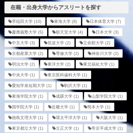
在籍・出身大学からアスリートを探す
早稲田大学
(10)
東海大学
(8)
日本体育大学
(7)
慶應義塾大学
(5)
順天堂大学
(4)
日本大学
(3)
中京大学
(3)
筑波大学
(2)
立命館大学
(2)
京都産業大学
(2)
専修大学
(2)
神奈川大学
(2)
明治大学
(2)
東洋大学
(2)
東北福祉大学
(1)
中央大学
(1)
東京医科歯科大学
(1)
愛知学泉短期大学
(1)
駒沢大学
(1)
東海学院大学
(1)
成蹊大学
(1)
山梨学院大学
(1)
国学院大学
(1)
近畿大学
(1)
熊本大学
(1)
徳島文理大学
(1)
環太平洋大学
(1)
大阪大学
(1)
東京都立大学
(1)
立正大学
(1)
帝京平成大学
(1)