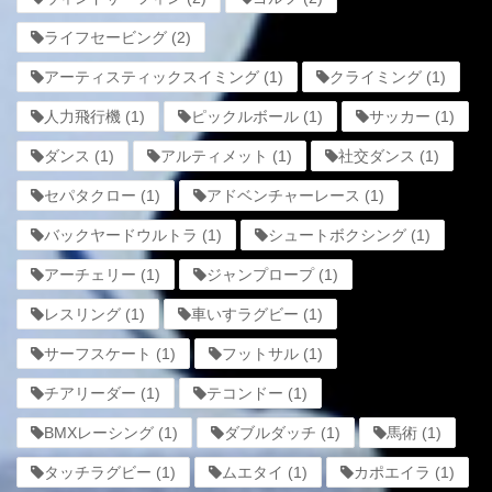
ライフセービング
(2)
アーティスティックスイミング
(1)
クライミング
(1)
人力飛行機
(1)
ピックルボール
(1)
サッカー
(1)
ダンス
(1)
アルティメット
(1)
社交ダンス
(1)
セパタクロー
(1)
アドベンチャーレース
(1)
バックヤードウルトラ
(1)
シュートボクシング
(1)
アーチェリー
(1)
ジャンプロープ
(1)
レスリング
(1)
車いすラグビー
(1)
サーフスケート
(1)
フットサル
(1)
チアリーダー
(1)
テコンドー
(1)
BMXレーシング
(1)
ダブルダッチ
(1)
馬術
(1)
タッチラグビー
(1)
ムエタイ
(1)
カポエイラ
(1)