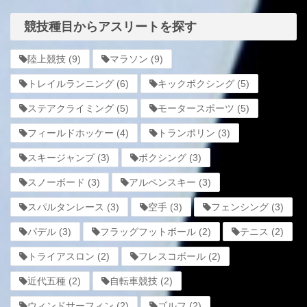
競技種目からアスリートを探す
陸上競技
(9)
マラソン
(9)
トレイルランニング
(6)
キックボクシング
(5)
ステアクライミング
(5)
モータースポーツ
(5)
フィールドホッケー
(4)
トランポリン
(3)
スキージャンプ
(3)
ボクシング
(3)
スノーボード
(3)
アルペンスキー
(3)
スパルタンレース
(3)
空手
(3)
フェンシング
(3)
パデル
(3)
フラッグフットボール
(2)
テニス
(2)
トライアスロン
(2)
フレスコボール
(2)
近代五種
(2)
自転車競技
(2)
ウィンドサーフィン
(2)
ゴルフ
(2)