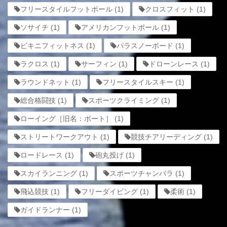
フリースタイルフットボール
(1)
クロスフィット
(1)
ソサイチ
(1)
アメリカンフットボール
(1)
ビキニフィットネス
(1)
パラスノーボード
(1)
ラクロス
(1)
サーフィン
(1)
ドローンレース
(1)
ラウンドネット
(1)
フリースタイルスキー
(1)
総合格闘技
(1)
スポーツクライミング
(1)
ローイング［旧名：ボート］
(1)
ストリートワークアウト
(1)
競技チアリーディング
(1)
ロードレース
(1)
砲丸投げ
(1)
スカイランニング
(1)
スポーツチャンバラ
(1)
飛込競技
(1)
フリーダイビング
(1)
柔術
(1)
ガイドランナー
(1)