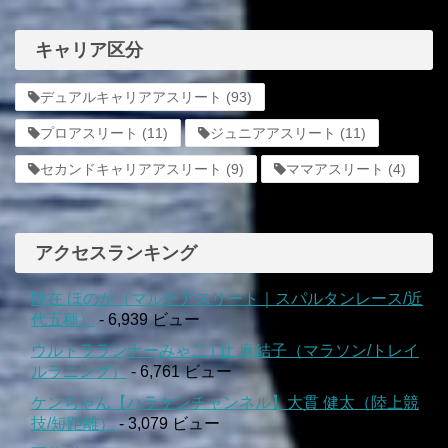
キャリア区分
デュアルキャリアアスリート
(93)
プロアスリート
(11)
ジュニアアスリート
(11)
セカンドキャリアアスリート
(9)
ママアスリート
(4)
アクセスランキング
陣在 ほのか（マルチアスリート｜スパルタンレース/近
代五種）
- 6,939 ビュー
ウルトラランナーみゃこ | 辻 麻結子（マラソン/トレイ
ルラニング）
- 6,761 ビュー
ケンちゃん【ハラケンチャンネル】大貫 健太（陸上競
技/短距離）
- 3,079 ビュー