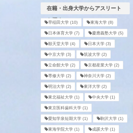
在籍・出身大学からアスリート
を探す
早稲田大学
(10)
東海大学
(8)
日本体育大学
(7)
慶應義塾大学
(5)
順天堂大学
(4)
日本大学
(3)
中京大学
(3)
筑波大学
(2)
立命館大学
(2)
京都産業大学
(2)
専修大学
(2)
神奈川大学
(2)
明治大学
(2)
東洋大学
(2)
東北福祉大学
(1)
中央大学
(1)
東京医科歯科大学
(1)
愛知学泉短期大学
(1)
駒沢大学
(1)
東海学院大学
(1)
成蹊大学
(1)