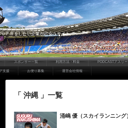
客やＰＲをしたい企業が出会うサイト
スポンサー一覧
利用方法・料金
PODCASTアスリ
ア支援
お便り募集
運営会社情報
「 沖縄 」一覧
涌嶋 優（スカイランニング