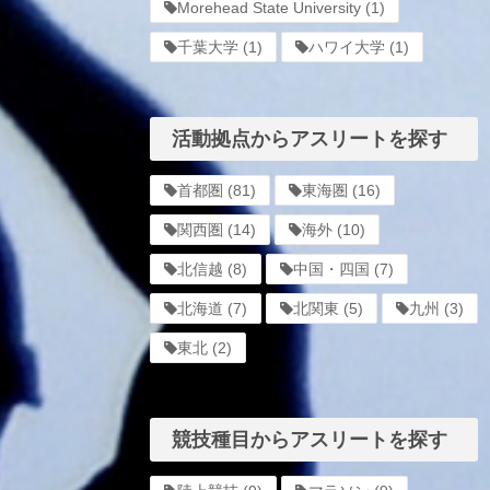
Morehead State University
(1)
千葉大学
(1)
ハワイ大学
(1)
活動拠点からアスリートを探す
首都圏
(81)
東海圏
(16)
関西圏
(14)
海外
(10)
北信越
(8)
中国・四国
(7)
北海道
(7)
北関東
(5)
九州
(3)
東北
(2)
競技種目からアスリートを探す