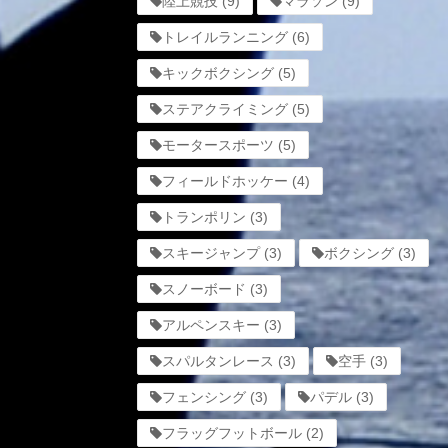
陸上競技
(9)
マラソン
(9)
トレイルランニング
(6)
キックボクシング
(5)
ステアクライミング
(5)
モータースポーツ
(5)
フィールドホッケー
(4)
トランポリン
(3)
スキージャンプ
(3)
ボクシング
(3)
スノーボード
(3)
アルペンスキー
(3)
スパルタンレース
(3)
空手
(3)
フェンシング
(3)
パデル
(3)
フラッグフットボール
(2)