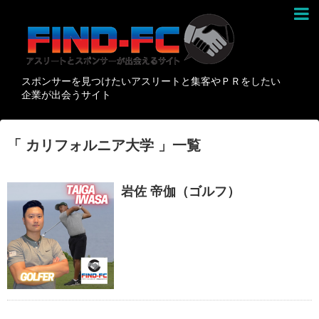
スポンサーを見つけたいアスリートと集客やＰＲをしたい
企業が出会うサイト
「 カリフォルニア大学 」一覧
岩佐 帝伽（ゴルフ）