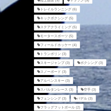
陸上競技
(9)
マラソン
(9)
トレイルランニング
(6)
キックボクシング
(5)
ステアクライミング
(5)
モータースポーツ
(5)
フィールドホッケー
(4)
トランポリン
(3)
スキージャンプ
(3)
ボクシング
(3)
スノーボード
(3)
アルペンスキー
(3)
スパルタンレース
(3)
空手
(3)
フェンシング
(3)
パデル
(3)
フラッグフットボール
(2)