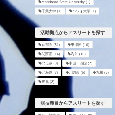
Morehead State University
(1)
千葉大学
(1)
ハワイ大学
(1)
活動拠点からアスリートを探す
首都圏
(81)
東海圏
(16)
関西圏
(14)
海外
(10)
北信越
(8)
中国・四国
(7)
北海道
(7)
北関東
(5)
九州
(3)
東北
(2)
競技種目からアスリートを探す