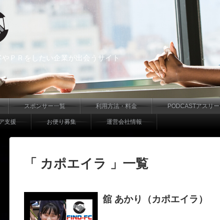
客やＰＲをしたい企業が出会うサイト
スポンサー一覧
利用方法・料金
PODCASTアスリ
ア支援
お便り募集
運営会社情報
「 カポエイラ 」一覧
舘 あかり（カポエイラ）