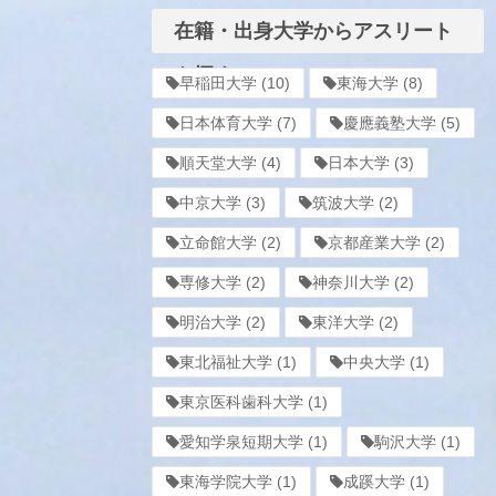
在籍・出身大学からアスリート
を探す
早稲田大学
(10)
東海大学
(8)
日本体育大学
(7)
慶應義塾大学
(5)
順天堂大学
(4)
日本大学
(3)
中京大学
(3)
筑波大学
(2)
立命館大学
(2)
京都産業大学
(2)
専修大学
(2)
神奈川大学
(2)
明治大学
(2)
東洋大学
(2)
東北福祉大学
(1)
中央大学
(1)
東京医科歯科大学
(1)
愛知学泉短期大学
(1)
駒沢大学
(1)
東海学院大学
(1)
成蹊大学
(1)