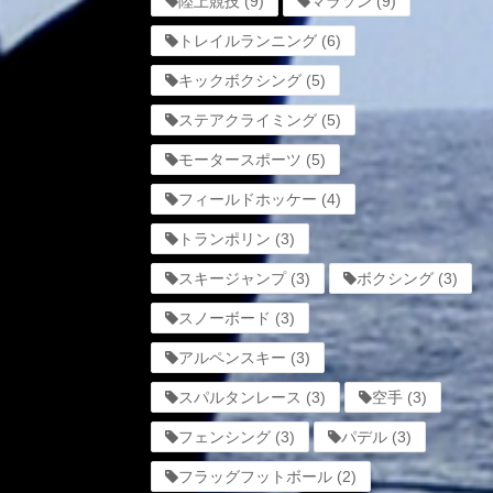
陸上競技
(9)
マラソン
(9)
トレイルランニング
(6)
キックボクシング
(5)
ステアクライミング
(5)
モータースポーツ
(5)
フィールドホッケー
(4)
トランポリン
(3)
スキージャンプ
(3)
ボクシング
(3)
スノーボード
(3)
アルペンスキー
(3)
スパルタンレース
(3)
空手
(3)
フェンシング
(3)
パデル
(3)
フラッグフットボール
(2)