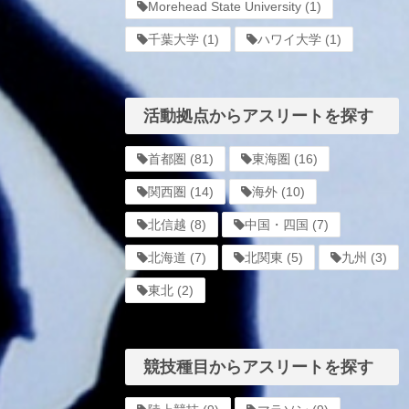
Morehead State University
(1)
千葉大学
(1)
ハワイ大学
(1)
活動拠点からアスリートを探す
首都圏
(81)
東海圏
(16)
関西圏
(14)
海外
(10)
北信越
(8)
中国・四国
(7)
北海道
(7)
北関東
(5)
九州
(3)
東北
(2)
競技種目からアスリートを探す