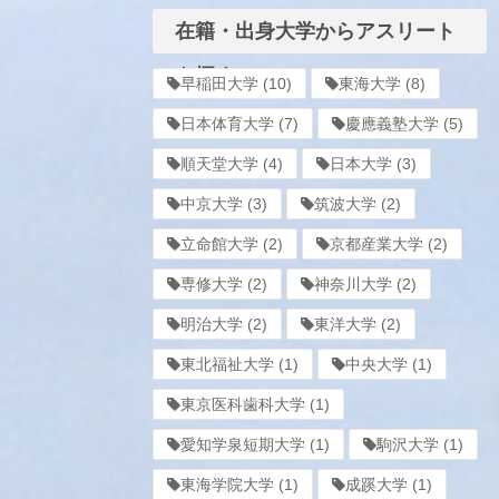
在籍・出身大学からアスリート
を探す
早稲田大学
(10)
東海大学
(8)
日本体育大学
(7)
慶應義塾大学
(5)
順天堂大学
(4)
日本大学
(3)
中京大学
(3)
筑波大学
(2)
立命館大学
(2)
京都産業大学
(2)
専修大学
(2)
神奈川大学
(2)
明治大学
(2)
東洋大学
(2)
東北福祉大学
(1)
中央大学
(1)
東京医科歯科大学
(1)
愛知学泉短期大学
(1)
駒沢大学
(1)
東海学院大学
(1)
成蹊大学
(1)