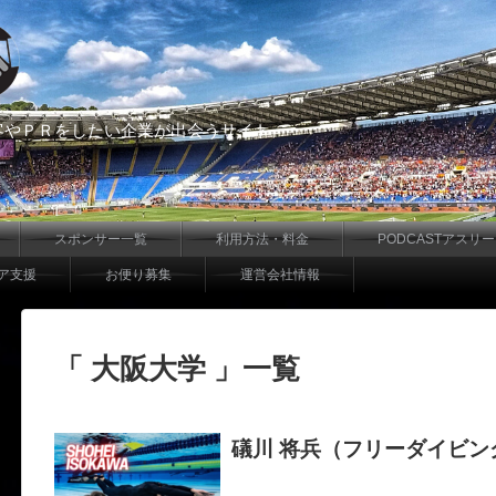
客やＰＲをしたい企業が出会うサイト
スポンサー一覧
利用方法・料金
PODCASTアスリ
ア支援
お便り募集
運営会社情報
「 大阪大学 」一覧
礒川 将兵（フリーダイビン