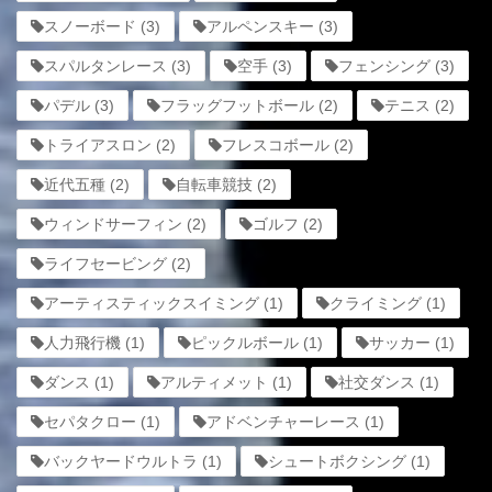
スノーボード
(3)
アルペンスキー
(3)
スパルタンレース
(3)
空手
(3)
フェンシング
(3)
パデル
(3)
フラッグフットボール
(2)
テニス
(2)
トライアスロン
(2)
フレスコボール
(2)
近代五種
(2)
自転車競技
(2)
ウィンドサーフィン
(2)
ゴルフ
(2)
ライフセービング
(2)
アーティスティックスイミング
(1)
クライミング
(1)
人力飛行機
(1)
ピックルボール
(1)
サッカー
(1)
ダンス
(1)
アルティメット
(1)
社交ダンス
(1)
セパタクロー
(1)
アドベンチャーレース
(1)
バックヤードウルトラ
(1)
シュートボクシング
(1)