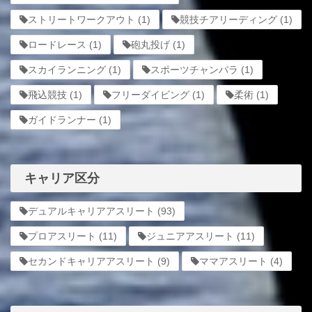
ストリートワークアウト
(1)
競技チアリーディング
(1)
ロードレース
(1)
砲丸投げ
(1)
スカイランニング
(1)
スポーツチャンバラ
(1)
飛込競技
(1)
フリーダイビング
(1)
柔術
(1)
ガイドランナー
(1)
キャリア区分
デュアルキャリアアスリート
(93)
プロアスリート
(11)
ジュニアアスリート
(11)
セカンドキャリアアスリート
(9)
ママアスリート
(4)