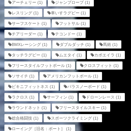
アーチェリー
(1)
ジャンプロープ
(1)
レスリング
(1)
車いすラグビー
(1)
サーフスケート
(1)
フットサル
(1)
チアリーダー
(1)
テコンドー
(1)
BMXレーシング
(1)
ダブルダッチ
(1)
馬術
(1)
タッチラグビー
(1)
ムエタイ
(1)
カポエイラ
(1)
フリースタイルフットボール
(1)
クロスフィット
(1)
ソサイチ
(1)
アメリカンフットボール
(1)
ビキニフィットネス
(1)
パラスノーボード
(1)
ラクロス
(1)
サーフィン
(1)
ドローンレース
(1)
ラウンドネット
(1)
フリースタイルスキー
(1)
総合格闘技
(1)
スポーツクライミング
(1)
ローイング［旧名：ボート］
(1)