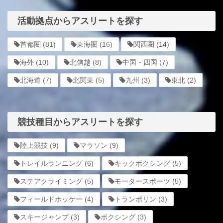
活動拠点からアスリートを探す
首都圏
(81)
東海圏
(16)
関西圏
(14)
海外
(10)
北信越
(8)
中国・四国
(7)
北海道
(7)
北関東
(5)
九州
(3)
東北
(2)
競技種目からアスリートを探す
陸上競技
(9)
マラソン
(9)
トレイルランニング
(6)
キックボクシング
(5)
ステアクライミング
(5)
モータースポーツ
(5)
フィールドホッケー
(4)
トランポリン
(3)
スキージャンプ
(3)
ボクシング
(3)