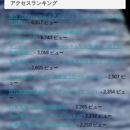
アクセスランキング
陣在 ほのか（マルチアスリート｜スパルタンレース/近
代五種）
- 6,917 ビュー
ウルトラランナーみゃこ | 辻 麻結子（マラソン/トレイ
ルラニング）
- 6,743 ビュー
ケンちゃん【ハラケンチャンネル】大貫 健太（陸上競
技/短距離）
- 3,068 ビュー
冨井 菜月（フルマラソン／ウルトラマラソン／トレイ
ルラン）
- 2,605 ビュー
鈴なり妖怪 鈴｜木下 友梨菜（ロードバイク）
- 2,507 ビ
ュー
階段坊主 矢島 昭輝（ステアクライミング）
- 2,354 ビュ
ー
臼井 文音（陸上競技/短距離）
- 2,265 ビュー
Tony 板谷 友弘（クロスフィット）
- 2,232 ビュー
髙橋 明日香（陸上競技/短距離）
- 2,210 ビュー