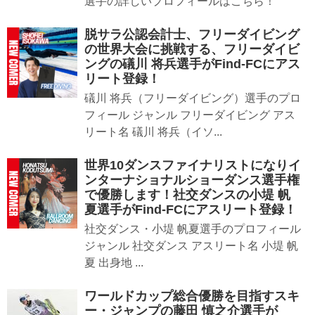
選手の詳しいプロフィールはこちら！
脱サラ公認会計士、フリーダイビング
の世界大会に挑戦する、フリーダイビ
ングの礒川 将兵選手がFind-FCにアス
リート登録！
礒川 将兵（フリーダイビング）選手のプロ
フィール ジャンル フリーダイビング アス
リート名 礒川 将兵（イソ...
世界10ダンスファイナリストになりイ
ンターナショナルショーダンス選手権
で優勝します！社交ダンスの小堤 帆
夏選手がFind-FCにアスリート登録！
社交ダンス・小堤 帆夏選手のプロフィール
ジャンル 社交ダンス アスリート名 小堤 帆
夏 出身地 ...
ワールドカップ総合優勝を目指すスキ
ー・ジャンプの藤田 慎之介選手が