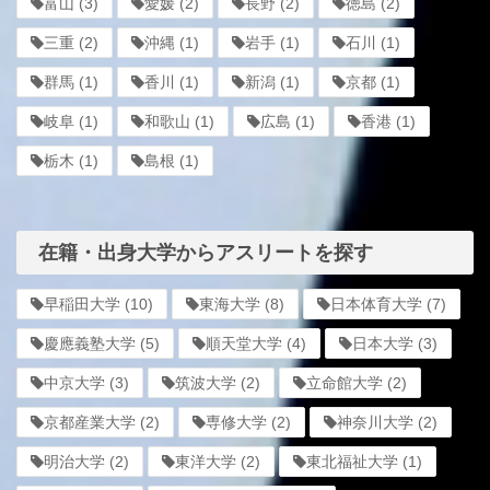
富山
(3)
愛媛
(2)
長野
(2)
徳島
(2)
三重
(2)
沖縄
(1)
岩手
(1)
石川
(1)
群馬
(1)
香川
(1)
新潟
(1)
京都
(1)
岐阜
(1)
和歌山
(1)
広島
(1)
香港
(1)
栃木
(1)
島根
(1)
在籍・出身大学からアスリートを探す
早稲田大学
(10)
東海大学
(8)
日本体育大学
(7)
慶應義塾大学
(5)
順天堂大学
(4)
日本大学
(3)
中京大学
(3)
筑波大学
(2)
立命館大学
(2)
京都産業大学
(2)
専修大学
(2)
神奈川大学
(2)
明治大学
(2)
東洋大学
(2)
東北福祉大学
(1)