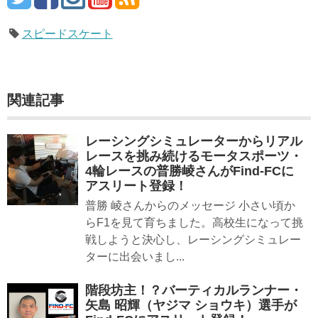
スピードスケート
関連記事
レーシングシミュレーターからリアル
レースを挑み続けるモータスポーツ・
4輪レースの普勝崚さんがFind-FCに
アスリート登録！
普勝 崚さんからのメッセージ 小さい頃か
らF1を見て育ちました。高校生になって挑
戦しようと決心し、レーシングシミュレー
ターに出会いまし...
階段坊主！？バーティカルランナー・
矢島 昭輝（ヤジマ ショウキ）選手が