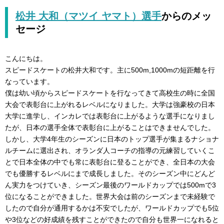
松井 大和（マツイ ヤマト）選手
からのメッ
セージ
こんにちは。
スピードスケートの松井大和です。主に500m,1000mの短距離を行
なっています。
僕は幼い頃からスピードスケートを行なってきて高校生の時に全国
大会で表彰台に上がれるレベルになりました。大学は強豪校の日本
大学に進学し、インカレでは表彰台に上がるような選手になりまし
たが、日本の選手全体で表彰台に上がることはできませんでした。
しかし、大学4年生のシーズンに日本のトップ選手が集まるナショナ
ルチームに選出され、オランダ人コーチの指導の元練習していくこ
とで日本全体の中でも常に表彰台に登ることができ、全日本の大会
でも優勝するレベルにまで成長しました。そのシーズン中にどんど
ん実力をつけていき、シーズン最後のワールドカップでは500mで3
位になることができました。世界大会は前のシーズンまで未経験で
したので自分が通用するかは不安でしたが、ワールドカップでも5位
や3位などの好成績を残すことができたので自分も世界一になれると