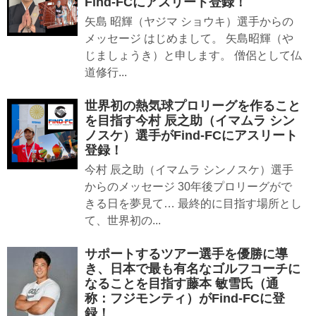
Find-FCにアスリート登録！
矢島 昭輝（ヤジマ ショウキ）選手からの
メッセージ はじめまして。 矢島昭輝（や
じましょうき）と申します。 僧侶として仏
道修行...
世界初の熱気球プロリーグを作ること
を目指す今村 辰之助（イマムラ シン
ノスケ）選手がFind-FCにアスリート
登録！
今村 辰之助（イマムラ シンノスケ）選手
からのメッセージ 30年後プロリーグがで
きる日を夢見て… 最終的に目指す場所とし
て、世界初の...
サポートするツアー選手を優勝に導
き、日本で最も有名なゴルフコーチに
なることを目指す藤本 敏雪氏（通
称：フジモンティ）がFind-FCに登
録！