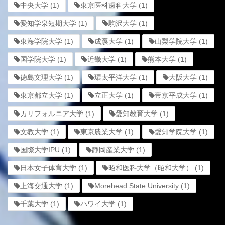
中央大学
(1)
東京医科歯科大学
(1)
愛知学泉短期大学
(1)
駒沢大学
(1)
東海学院大学
(1)
成蹊大学
(1)
山梨学院大学
(1)
国学院大学
(1)
近畿大学
(1)
熊本大学
(1)
徳島文理大学
(1)
環太平洋大学
(1)
大阪大学
(1)
東京都立大学
(1)
立正大学
(1)
帝京平成大学
(1)
カリフォルニア大学
(1)
愛知教育大学
(1)
文教大学
(1)
東京農業大学
(1)
愛知学院大学
(1)
国際大学IPU
(1)
静岡産業大学
(1)
日本女子体育大学
(1)
昭和医科大学（昭和大学）
(1)
上海交通大学
(1)
Morehead State University
(1)
千葉大学
(1)
ハワイ大学
(1)