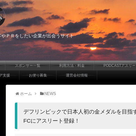
客やＰＲをしたい企業が出会うサイト
スポンサー一覧
利用方法・料金
PODCASTアスリ
ア支援
お便り募集
運営会社情報
ホーム
NEWS
デフリンピックで日本人初の金メダルを目指すマ
FCにアスリート登録！