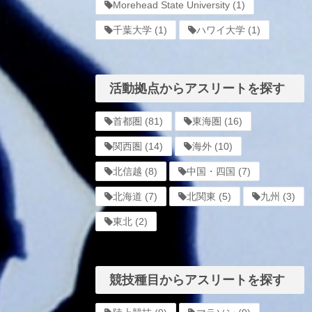
Morehead State University
(1)
千葉大学
(1)
ハワイ大学
(1)
活動拠点からアスリートを探す
首都圏
(81)
東海圏
(16)
関西圏
(14)
海外
(10)
北信越
(8)
中国・四国
(7)
北海道
(7)
北関東
(5)
九州
(3)
東北
(2)
競技種目からアスリートを探す