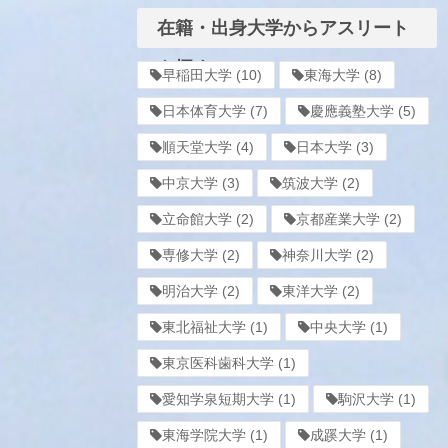
在籍・出身大学からアスリート
を探す
早稲田大学
(10)
東海大学
(8)
日本体育大学
(7)
慶應義塾大学
(5)
順天堂大学
(4)
日本大学
(3)
中京大学
(3)
筑波大学
(2)
立命館大学
(2)
京都産業大学
(2)
専修大学
(2)
神奈川大学
(2)
明治大学
(2)
東洋大学
(2)
東北福祉大学
(1)
中央大学
(1)
東京医科歯科大学
(1)
愛知学泉短期大学
(1)
駒沢大学
(1)
東海学院大学
(1)
成蹊大学
(1)