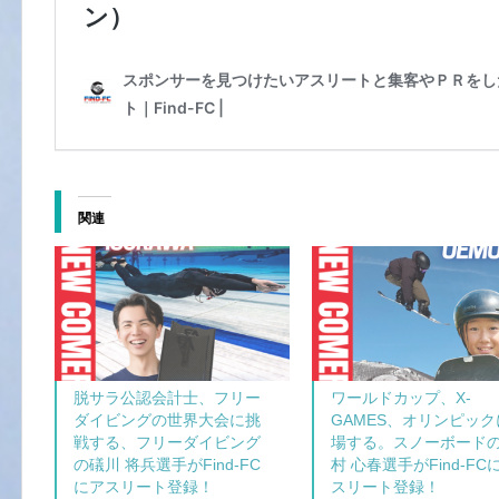
関連
脱サラ公認会計士、フリー
ワールドカップ、X-
ダイビングの世界大会に挑
GAMES、オリンピック
戦する、フリーダイビング
場する。スノーボード
の礒川 将兵選手がFind-FC
村 心春選手がFind-FC
にアスリート登録！
スリート登録！