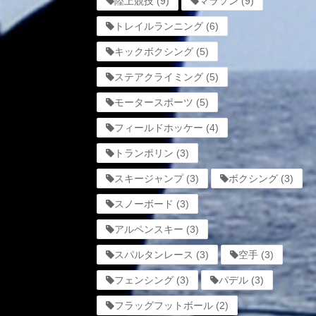
陸上競技
(9)
マラソン
(9)
トレイルランニング
(6)
キックボクシング
(5)
ステアクライミング
(5)
モータースポーツ
(5)
フィールドホッケー
(4)
トランポリン
(3)
スキージャンプ
(3)
ボクシング
(3)
スノーボード
(3)
アルペンスキー
(3)
スパルタンレース
(3)
空手
(3)
フェンシング
(3)
パデル
(3)
フラッグフットボール
(2)