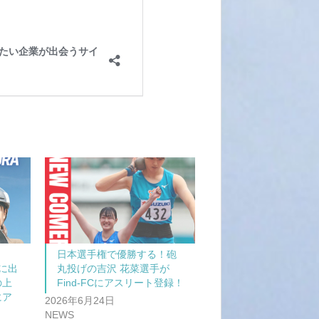
日本選手権で優勝する！砲
に出
丸投げの吉沢 花菜選手が
の上
Find-FCにアスリート登録！
にア
2026年6月24日
NEWS