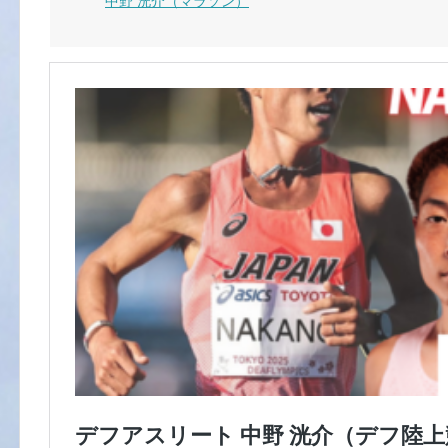
中野 洸介（マラソン）