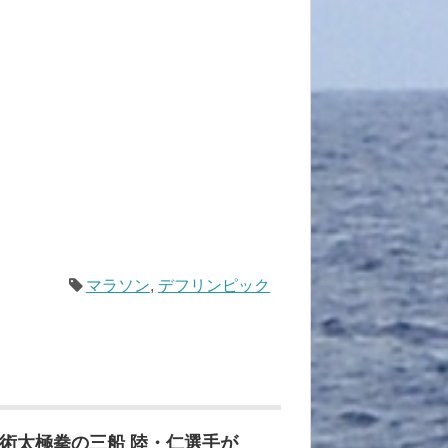
マラソン
,
デフリンピック
術太極拳の三船 陸・仁選手が