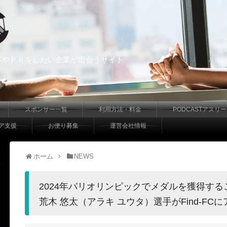
客やＰＲをしたい企業が出会うサイト
スポンサー一覧
利用方法・料金
PODCASTアスリ
ア支援
お便り募集
運営会社情報
ホーム
NEWS
2024年パリオリンピックでメダルを獲得す
荒木 悠太（アラキ ユウタ）選手がFind-FC