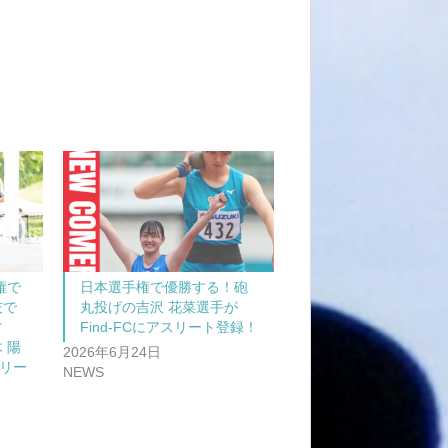
権で
日本選手権で優勝する！砲
技で
丸投げの吉沢 花菜選手が
す
Find-FCにアスリート登録！
 陽
2026年6月24日
スリー
NEWS