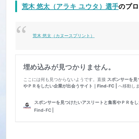
荒木 悠太（アラキ ユウタ）
選手
のプロ
荒木 悠太（カヌースプリント）