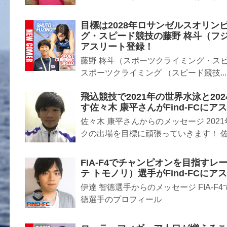
目標は2028年ロサンゼルスオリン
グ・スピード競技の藤野 柊斗（フジノ
アスリート登録！
藤野 柊斗（スポーツクライミング・ス
スポーツクライミング （スピード競技...
飛込競技で2021年の世界水泳と2
す佐々木 康平さんがFind-FCに
佐々木 康平さんからのメッセージ 202
クの出場を目標に頑張っていきます！ 佐々
FIA-F4でチャンピオンを目指す
テ トモノリ）選手がFind-FCに
伊達 智徳選手からのメッセージ FIA-F
徳選手のプロフィール