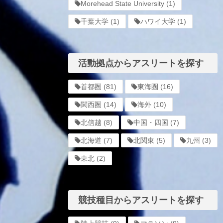
Morehead State University
(1)
千葉大学
(1)
ハワイ大学
(1)
活動拠点からアスリートを探す
首都圏
(81)
東海圏
(16)
関西圏
(14)
海外
(10)
北信越
(8)
中国・四国
(7)
北海道
(7)
北関東
(5)
九州
(3)
東北
(2)
競技種目からアスリートを探す