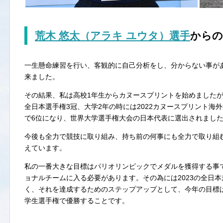
荒木 悠太（アラキ ユウタ）選手
からの
一生懸命練習を行い、客観的に自己分析をし、分からない事が
来ました。
その結果、私は高校1年生からカヌースプリントを始めましたが
全日本選手権3冠、大学2年の時には2022カヌースプリント海外派
で6位になり、世界大学選手権大会の日本代表に選出されまし
今後も全力で競技に取り組み、持ち前の何事にも全力で取り組
えています。
私の一番大きな目標はパリオリンピックでメダルを獲得する事
ョナルチームに入る必要があります。その為には2023の全日
く、それを達成するためのステップアップとして、今年の目標は全日
学生選手権で優勝することです。