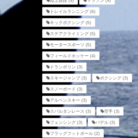
陸上競技
(9)
マラソン
(9)
トレイルランニング
(6)
キックボクシング
(5)
ステアクライミング
(5)
モータースポーツ
(5)
フィールドホッケー
(4)
トランポリン
(3)
スキージャンプ
(3)
ボクシング
(3)
スノーボード
(3)
アルペンスキー
(3)
スパルタンレース
(3)
空手
(3)
フェンシング
(3)
パデル
(3)
フラッグフットボール
(2)