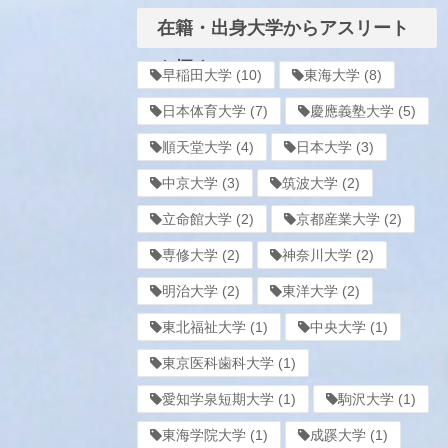
在籍・出身大学からアスリート
を探す
早稲田大学
(10)
東海大学
(8)
日本体育大学
(7)
慶應義塾大学
(5)
順天堂大学
(4)
日本大学
(3)
中京大学
(3)
筑波大学
(2)
立命館大学
(2)
京都産業大学
(2)
専修大学
(2)
神奈川大学
(2)
明治大学
(2)
東洋大学
(2)
東北福祉大学
(1)
中央大学
(1)
東京医科歯科大学
(1)
愛知学泉短期大学
(1)
駒沢大学
(1)
東海学院大学
(1)
成蹊大学
(1)