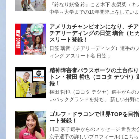
『鈴なり妖怪 鈴』こと木下 友梨菜（キ
中学～大学までの10年間陸上をしていまし
アメリカチャンピオンになり、チア
チアリーディングの日笠 璃音（ヒカサ
スリート登録！
日笠 璃音（チアリーディング）選手のプ
ィング アスリート名 日笠...
精神障害者パラスポーツの土台作り
トン・横田 哲也（ヨコタ テツヤ）選
録！
横田 哲也（ヨコタ テツヤ）選手からの
いバックグランドを持ち、 新しい分野に
ゴルフ・ドラコンで世界TOPを目指す
ート登録！
川口 京子選手からのメッセージ 世界大
京子選手の詳しいプロフィールはこちら