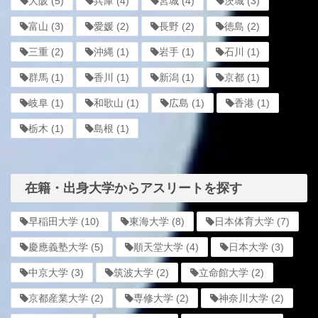
大阪
(5)
兵庫
(4)
宮城
(4)
茨城
(3)
富山
(3)
愛媛
(2)
長野
(2)
徳島
(2)
三重
(2)
沖縄
(1)
岩手
(1)
石川
(1)
群馬
(1)
香川
(1)
新潟
(1)
京都
(1)
岐阜
(1)
和歌山
(1)
広島
(1)
香港
(1)
栃木
(1)
島根
(1)
在籍・出身大学からアスリートを探す
早稲田大学
(10)
東海大学
(8)
日本体育大学
(7)
慶應義塾大学
(5)
順天堂大学
(4)
日本大学
(3)
中京大学
(3)
筑波大学
(2)
立命館大学
(2)
京都産業大学
(2)
専修大学
(2)
神奈川大学
(2)