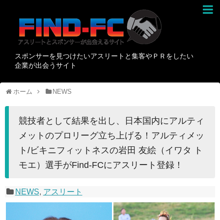
スポンサーを見つけたいアスリートと集客やＰＲをしたい
企業が出会うサイト
ホーム
NEWS
競技者として結果を出し、日本国内にアルティ
メットのプロリーグ立ち上げる！アルティメッ
ト/ビキニフィットネスの岩田 友絵（イワタ ト
モエ）選手がFind-FCにアスリート登録！
NEWS
,
アスリート