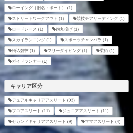
ローイング［旧名：ボート］
(1)
ストリートワークアウト
(1)
競技チアリーディング
(1)
ロードレース
(1)
砲丸投げ
(1)
スカイランニング
(1)
スポーツチャンバラ
(1)
飛込競技
(1)
フリーダイビング
(1)
柔術
(1)
ガイドランナー
(1)
キャリア区分
デュアルキャリアアスリート
(93)
プロアスリート
(11)
ジュニアアスリート
(11)
セカンドキャリアアスリート
(9)
ママアスリート
(4)