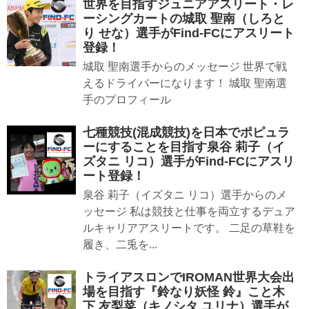
世界を目指すジュニアアスリート・レ
ーシングカートの城取 聖南（しろと
り せな）選手がFind-FCにアスリート
登録！
城取 聖南選手からのメッセージ 世界で戦
えるドライバーになります！ 城取 聖南選
手のプロフィール
七種競技(混成競技)を日本でポピュラ
ーにすることを目指す泉谷 莉子（イ
ズタニ リコ）選手がFind-FCにアスリ
ート登録！
泉谷 莉子（イズタニ リコ）選手からのメ
ッセージ 私は競技と仕事を両立するデュア
ルキャリアアスリートです。 二足の草鞋を
履き、二兎を...
トライアスロンでIROMAN世界大会出
場を目指す『鈴なり妖怪 鈴』こと木
下 友梨菜（キノシタ ユリナ）選手が