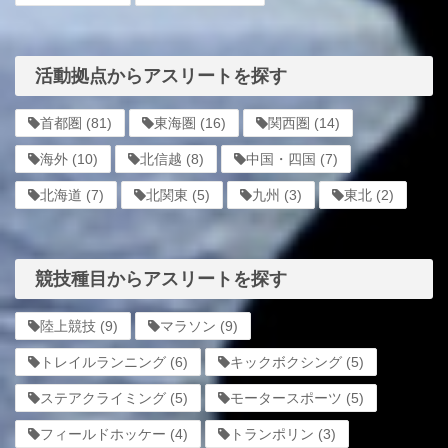
活動拠点からアスリートを探す
首都圏
(81)
東海圏
(16)
関西圏
(14)
海外
(10)
北信越
(8)
中国・四国
(7)
北海道
(7)
北関東
(5)
九州
(3)
東北
(2)
競技種目からアスリートを探す
陸上競技
(9)
マラソン
(9)
トレイルランニング
(6)
キックボクシング
(5)
ステアクライミング
(5)
モータースポーツ
(5)
フィールドホッケー
(4)
トランポリン
(3)