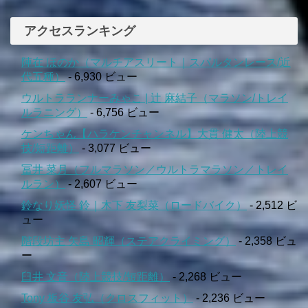
アクセスランキング
陣在 ほのか（マルチアスリート｜スパルタンレース/近
代五種）
- 6,930 ビュー
ウルトラランナーみゃこ | 辻 麻結子（マラソン/トレイ
ルラニング）
- 6,756 ビュー
ケンちゃん【ハラケンチャンネル】大貫 健太（陸上競
技/短距離）
- 3,077 ビュー
冨井 菜月（フルマラソン／ウルトラマラソン／トレイ
ルラン）
- 2,607 ビュー
鈴なり妖怪 鈴｜木下 友梨菜（ロードバイク）
- 2,512 ビ
ュー
階段坊主 矢島 昭輝（ステアクライミング）
- 2,358 ビュ
ー
臼井 文音（陸上競技/短距離）
- 2,268 ビュー
Tony 板谷 友弘（クロスフィット）
- 2,236 ビュー