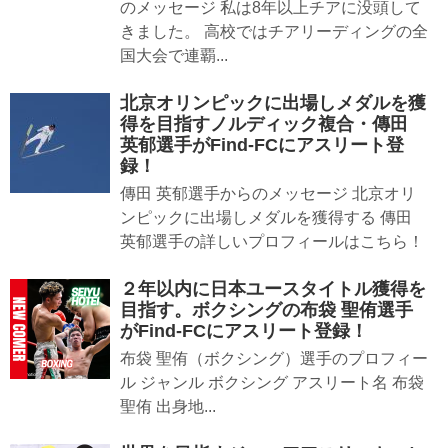
のメッセージ 私は8年以上チアに没頭して
きました。 高校ではチアリーディングの全
国大会で連覇...
北京オリンピックに出場しメダルを獲
得を目指すノルディック複合・傳田
英郁選手がFind-FCにアスリート登
録！
傳田 英郁選手からのメッセージ 北京オリ
ンピックに出場しメダルを獲得する 傳田
英郁選手の詳しいプロフィールはこちら！
２年以内に日本ユースタイトル獲得を
目指す。ボクシングの布袋 聖侑選手
がFind-FCにアスリート登録！
布袋 聖侑（ボクシング）選手のプロフィー
ル ジャンル ボクシング アスリート名 布袋
聖侑 出身地...