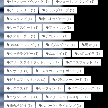
バックヤードウルトラ
(1)
シュートボクシング
(1)
アーチェリー
(1)
ジャンプロープ
(1)
レスリング
(1)
車いすラグビー
(1)
サーフスケート
(1)
フットサル
(1)
チアリーダー
(1)
テコンドー
(1)
BMXレーシング
(1)
ダブルダッチ
(1)
馬術
(1)
タッチラグビー
(1)
ムエタイ
(1)
カポエイラ
(1)
フリースタイルフットボール
(1)
クロスフィット
(1)
ソサイチ
(1)
アメリカンフットボール
(1)
ビキニフィットネス
(1)
パラスノーボード
(1)
ラクロス
(1)
サーフィン
(1)
ドローンレース
(1)
ラウンドネット
(1)
フリースタイルスキー
(1)
総合格闘技
(1)
スポーツクライミング
(1)