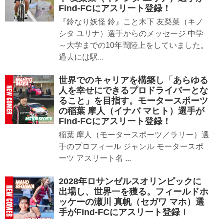
Find-FCにアスリート登録！
『鈴なり妖怪 鈴』こと木下 友梨菜（キノ
シタ ユリナ）選手からのメッセージ 中学
～大学までの10年間陸上をしていました。
過去には駅...
世界でのキャリアを構築し「あらゆる
人を幸せにできるプロドライバーとな
ること」を目指す。モータースポーツ
の稲葉 摩人（イナバ マヒト）選手が
Find-FCにアスリート登録！
稲葉 摩人（モータースポーツ／ラリー）選
手のプロフィール ジャンル モータースポ
ーツ アスリート名 ...
2028年ロサンゼルスオリンピックに
出場し、世界一を獲る。フィールドホ
ッケーの瀬川 真帆（セガワ マホ）選
手がFind-FCにアスリート登録！