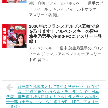
瀬川 真帆（フィールドホッケー）選手のプ
ロフィール ジャンル フィールドホッケー
アスリート名 瀬川...
2030年のフランスアルプス五輪で金
を取ります！アルペンスキーの畠中
悠生乃選手がFind-FCにアスリート登
録！
アルペンスキー・畠中 悠生乃選手のプロフ
ィール ジャンル アルペンスキー アスリー
ト名 畠中...
競技者と指導者として背中を見せたい！現在47
歳、24時間走というウルトラマラソンで、日本
代表・世界選手権を目指す！ウルトラマラソンの楢木
十士郎（ナラキ トシロウ）選手がFind-FCにアスリー
ト登録！