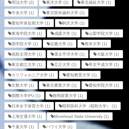
明治大学
(2)
東洋大学
(2)
東北福祉大学
(1)
中央大学
(1)
東京医科歯科大学
(1)
愛知学泉短期大学
(1)
駒沢大学
(1)
東海学院大学
(1)
成蹊大学
(1)
山梨学院大学
(1)
国学院大学
(1)
近畿大学
(1)
熊本大学
(1)
徳島文理大学
(1)
環太平洋大学
(1)
大阪大学
(1)
東京都立大学
(1)
立正大学
(1)
帝京平成大学
(1)
カリフォルニア大学
(1)
愛知教育大学
(1)
文教大学
(1)
東京農業大学
(1)
愛知学院大学
(1)
国際大学IPU
(1)
静岡産業大学
(1)
日本女子体育大学
(1)
昭和医科大学（昭和大学）
(1)
上海交通大学
(1)
Morehead State University
(1)
千葉大学
(1)
ハワイ大学
(1)