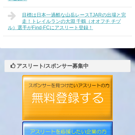
目標は日本一過酷な山岳レースTJARの出場と完
走！トレイルランの大淵 千鶴（オオフチ チヅ
ル）選手がFind-FCにアスリート登録！
アスリート/スポンサー募集中