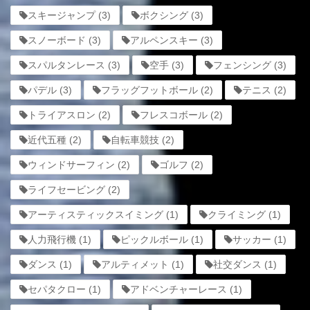
スキージャンプ
(3)
ボクシング
(3)
スノーボード
(3)
アルペンスキー
(3)
スパルタンレース
(3)
空手
(3)
フェンシング
(3)
パデル
(3)
フラッグフットボール
(2)
テニス
(2)
トライアスロン
(2)
フレスコボール
(2)
近代五種
(2)
自転車競技
(2)
ウィンドサーフィン
(2)
ゴルフ
(2)
ライフセービング
(2)
アーティスティックスイミング
(1)
クライミング
(1)
人力飛行機
(1)
ピックルボール
(1)
サッカー
(1)
ダンス
(1)
アルティメット
(1)
社交ダンス
(1)
セパタクロー
(1)
アドベンチャーレース
(1)