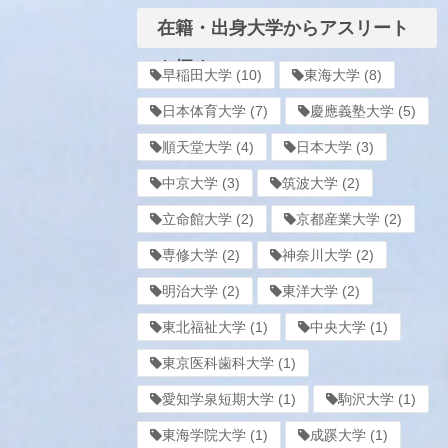
在籍・出身大学からアスリート
を探す
早稲田大学
(10)
東海大学
(8)
日本体育大学
(7)
慶應義塾大学
(5)
順天堂大学
(4)
日本大学
(3)
中京大学
(3)
筑波大学
(2)
立命館大学
(2)
京都産業大学
(2)
専修大学
(2)
神奈川大学
(2)
明治大学
(2)
東洋大学
(2)
東北福祉大学
(1)
中央大学
(1)
東京医科歯科大学
(1)
愛知学泉短期大学
(1)
駒沢大学
(1)
東海学院大学
(1)
成蹊大学
(1)