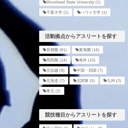
Morehead State University
(1)
千葉大学
(1)
ハワイ大学
(1)
活動拠点からアスリートを探す
首都圏
(81)
東海圏
(16)
関西圏
(14)
海外
(10)
北信越
(8)
中国・四国
(7)
北海道
(7)
北関東
(5)
九州
(3)
東北
(2)
競技種目からアスリートを探す