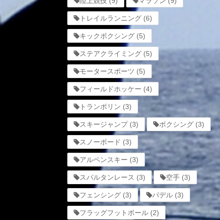
陸上競技
(9)
マラソン
(9)
トレイルランニング
(6)
キックボクシング
(5)
ステアクライミング
(5)
モータースポーツ
(5)
フィールドホッケー
(4)
トランポリン
(3)
スキージャンプ
(3)
ボクシング
(3)
スノーボード
(3)
アルペンスキー
(3)
スパルタンレース
(3)
空手
(3)
フェンシング
(3)
パデル
(3)
フラッグフットボール
(2)