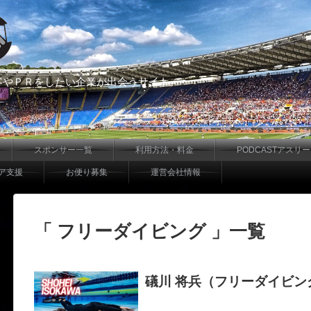
客やＰＲをしたい企業が出会うサイト
スポンサー一覧
利用方法・料金
PODCASTアスリ
ア支援
お便り募集
運営会社情報
「 フリーダイビング 」一覧
礒川 将兵（フリーダイビン