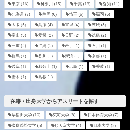
東京
(16)
神奈川
(15)
千葉
(13)
愛知
(11)
北海道
(7)
静岡
(6)
埼玉
(5)
福岡
(5)
大阪
(5)
兵庫
(4)
宮城
(4)
茨城
(3)
富山
(3)
愛媛
(2)
長野
(2)
徳島
(2)
三重
(2)
沖縄
(1)
岩手
(1)
石川
(1)
群馬
(1)
香川
(1)
新潟
(1)
京都
(1)
岐阜
(1)
和歌山
(1)
広島
(1)
香港
(1)
栃木
(1)
島根
(1)
在籍・出身大学からアスリートを探す
早稲田大学
(10)
東海大学
(8)
日本体育大学
(7)
慶應義塾大学
(5)
順天堂大学
(4)
日本大学
(3)