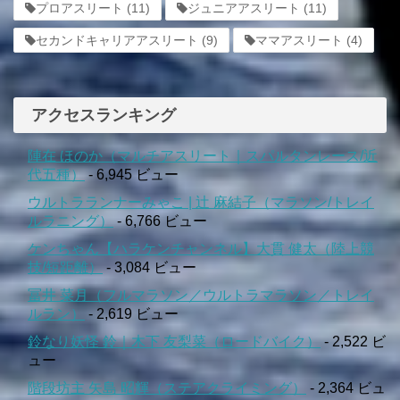
プロアスリート
(11)
ジュニアアスリート
(11)
セカンドキャリアアスリート
(9)
ママアスリート
(4)
アクセスランキング
陣在 ほのか（マルチアスリート｜スパルタンレース/近
代五種）
- 6,945 ビュー
ウルトラランナーみゃこ | 辻 麻結子（マラソン/トレイ
ルラニング）
- 6,766 ビュー
ケンちゃん【ハラケンチャンネル】大貫 健太（陸上競
技/短距離）
- 3,084 ビュー
冨井 菜月（フルマラソン／ウルトラマラソン／トレイ
ルラン）
- 2,619 ビュー
鈴なり妖怪 鈴｜木下 友梨菜（ロードバイク）
- 2,522 ビ
ュー
階段坊主 矢島 昭輝（ステアクライミング）
- 2,364 ビュ