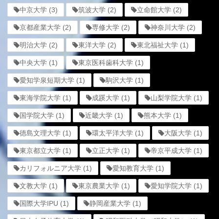
中京大学
(3)
筑波大学
(2)
立命館大学
(2)
京都産業大学
(2)
専修大学
(2)
神奈川大学
(2)
明治大学
(2)
東洋大学
(2)
東北福祉大学
(1)
中央大学
(1)
東京医科歯科大学
(1)
愛知学泉短期大学
(1)
駒沢大学
(1)
東海学院大学
(1)
成蹊大学
(1)
山梨学院大学
(1)
国学院大学
(1)
近畿大学
(1)
熊本大学
(1)
徳島文理大学
(1)
環太平洋大学
(1)
大阪大学
(1)
東京都立大学
(1)
立正大学
(1)
帝京平成大学
(1)
カリフォルニア大学
(1)
愛知教育大学
(1)
文教大学
(1)
東京農業大学
(1)
愛知学院大学
(1)
国際大学IPU
(1)
静岡産業大学
(1)