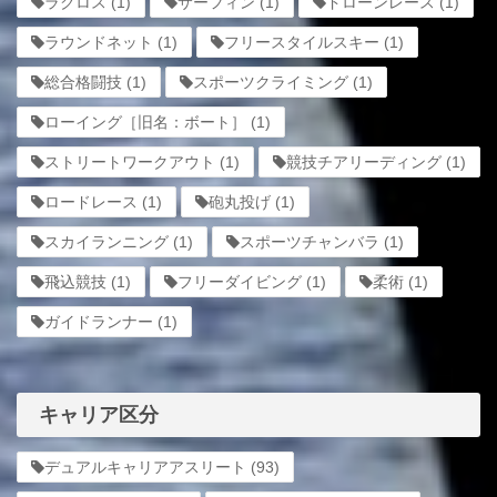
ラクロス
(1)
サーフィン
(1)
ドローンレース
(1)
ラウンドネット
(1)
フリースタイルスキー
(1)
総合格闘技
(1)
スポーツクライミング
(1)
ローイング［旧名：ボート］
(1)
ストリートワークアウト
(1)
競技チアリーディング
(1)
ロードレース
(1)
砲丸投げ
(1)
スカイランニング
(1)
スポーツチャンバラ
(1)
飛込競技
(1)
フリーダイビング
(1)
柔術
(1)
ガイドランナー
(1)
キャリア区分
デュアルキャリアアスリート
(93)