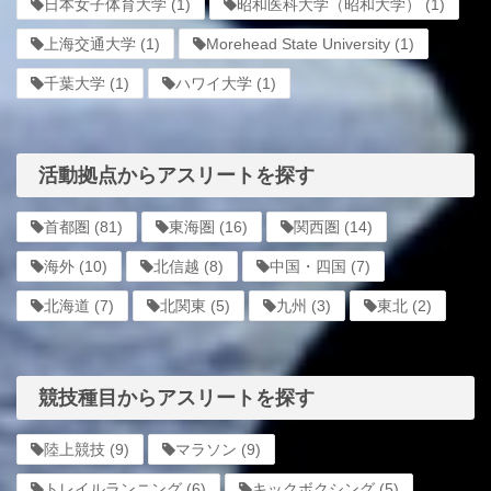
日本女子体育大学
(1)
昭和医科大学（昭和大学）
(1)
上海交通大学
(1)
Morehead State University
(1)
千葉大学
(1)
ハワイ大学
(1)
活動拠点からアスリートを探す
首都圏
(81)
東海圏
(16)
関西圏
(14)
海外
(10)
北信越
(8)
中国・四国
(7)
北海道
(7)
北関東
(5)
九州
(3)
東北
(2)
競技種目からアスリートを探す
陸上競技
(9)
マラソン
(9)
トレイルランニング
(6)
キックボクシング
(5)