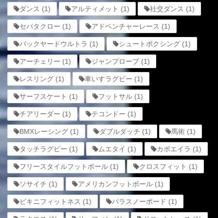
ダンス
(1)
アルティメット
(1)
社交ダンス
(1)
セパタクロー
(1)
アドベンチャーレース
(1)
バックヤードウルトラ
(1)
シュートボクシング
(1)
アーチェリー
(1)
ジャンプロープ
(1)
レスリング
(1)
車いすラグビー
(1)
サーフスケート
(1)
フットサル
(1)
チアリーダー
(1)
テコンドー
(1)
BMXレーシング
(1)
ダブルダッチ
(1)
馬術
(1)
タッチラグビー
(1)
ムエタイ
(1)
カポエイラ
(1)
フリースタイルフットボール
(1)
クロスフィット
(1)
ソサイチ
(1)
アメリカンフットボール
(1)
ビキニフィットネス
(1)
パラスノーボード
(1)