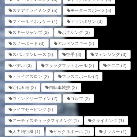
ステアクライミング
(5)
モータースポーツ
(5)
フィールドホッケー
(4)
トランポリン
(3)
スキージャンプ
(3)
ボクシング
(3)
スノーボード
(3)
アルペンスキー
(3)
スパルタンレース
(3)
空手
(3)
フェンシング
(3)
パデル
(3)
フラッグフットボール
(2)
テニス
(2)
トライアスロン
(2)
フレスコボール
(2)
近代五種
(2)
自転車競技
(2)
ウィンドサーフィン
(2)
ゴルフ
(2)
ライフセービング
(2)
アーティスティックスイミング
(1)
クライミング
(1)
人力飛行機
(1)
ピックルボール
(1)
サッカー
(1)