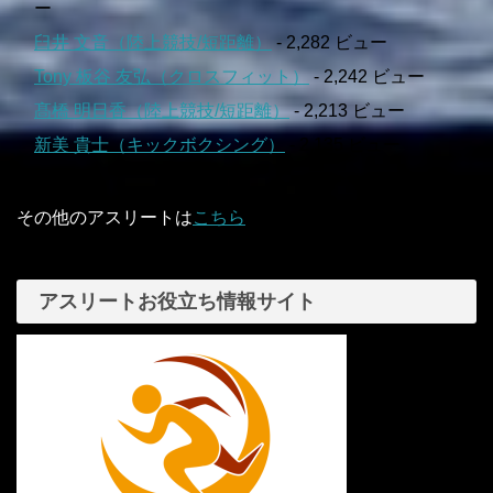
ー
臼井 文音（陸上競技/短距離）
- 2,282 ビュー
Tony 板谷 友弘（クロスフィット）
- 2,242 ビュー
髙橋 明日香（陸上競技/短距離）
- 2,213 ビュー
新美 貴士（キックボクシング）
- 2,135 ビュー
その他のアスリートは
こちら
アスリートお役立ち情報サイト