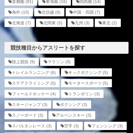
首都圏
(81)
東海圏
(16)
関西圏
(14)
海外
(10)
北信越
(8)
中国・四国
(7)
北海道
(7)
北関東
(5)
九州
(3)
東北
(2)
競技種目からアスリートを探す
陸上競技
(9)
マラソン
(9)
トレイルランニング
(6)
キックボクシング
(5)
ステアクライミング
(5)
モータースポーツ
(5)
フィールドホッケー
(4)
トランポリン
(3)
スキージャンプ
(3)
ボクシング
(3)
スノーボード
(3)
アルペンスキー
(3)
スパルタンレース
(3)
空手
(3)
フェンシング
(3)