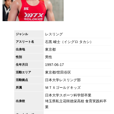
レスリング
ジャンル
石黒 峻士（イシグロ タカシ）
アスリート名
東京都
出身地
男性
性別
1997-06-17
生年月日
東京都/世田谷区
活動エリア
日本大学レスリング部
活動拠点
ＭＴＸゴールドキッズ
所属
日本大学スポーツ科学部卒業
埼玉県私立花咲徳栄高校 食育実践科卒
出身校
業