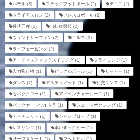
パデル
(3)
フラッグフットボール
(2)
テニス
(2)
トライアスロン
(2)
フレスコボール
(2)
近代五種
(2)
自転車競技
(2)
ウィンドサーフィン
(2)
ゴルフ
(2)
ライフセービング
(2)
アーティスティックスイミング
(1)
クライミング
(1)
人力飛行機
(1)
ピックルボール
(1)
サッカー
(1)
ダンス
(1)
アルティメット
(1)
社交ダンス
(1)
セパタクロー
(1)
アドベンチャーレース
(1)
バックヤードウルトラ
(1)
シュートボクシング
(1)
アーチェリー
(1)
ジャンプロープ
(1)
レスリング
(1)
車いすラグビー
(1)
サーフスケート
(1)
フットサル
(1)