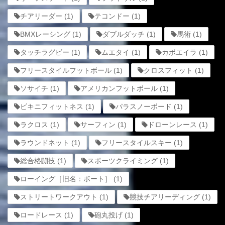
チアリーダー
(1)
テコンドー
(1)
BMXレーシング
(1)
ダブルダッチ
(1)
馬術
(1)
タッチラグビー
(1)
ムエタイ
(1)
カポエイラ
(1)
フリースタイルフットボール
(1)
クロスフィット
(1)
ソサイチ
(1)
アメリカンフットボール
(1)
ビキニフィットネス
(1)
パラスノーボード
(1)
ラクロス
(1)
サーフィン
(1)
ドローンレース
(1)
ラウンドネット
(1)
フリースタイルスキー
(1)
総合格闘技
(1)
スポーツクライミング
(1)
ローイング［旧名：ボート］
(1)
ストリートワークアウト
(1)
競技チアリーディング
(1)
ロードレース
(1)
砲丸投げ
(1)