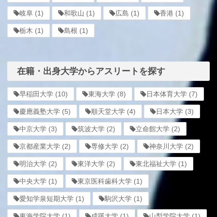
岐阜
(1)
和歌山
(1)
広島
(1)
香港
(1)
栃木
(1)
島根
(1)
在籍・出身大学からアスリートを探す
早稲田大学
(10)
東海大学
(8)
日本体育大学
(7)
慶應義塾大学
(5)
順天堂大学
(4)
日本大学
(3)
中京大学
(3)
筑波大学
(2)
立命館大学
(2)
京都産業大学
(2)
専修大学
(2)
神奈川大学
(2)
明治大学
(2)
東洋大学
(2)
東北福祉大学
(1)
中央大学
(1)
東京医科歯科大学
(1)
愛知学泉短期大学
(1)
駒沢大学
(1)
東海学院大学
(1)
成蹊大学
(1)
山梨学院大学
(1)