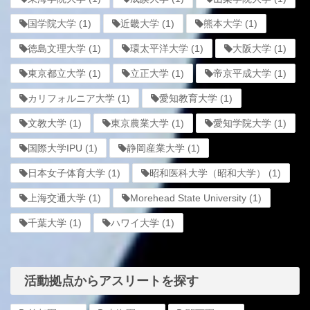
国学院大学
(1)
近畿大学
(1)
熊本大学
(1)
徳島文理大学
(1)
環太平洋大学
(1)
大阪大学
(1)
東京都立大学
(1)
立正大学
(1)
帝京平成大学
(1)
カリフォルニア大学
(1)
愛知教育大学
(1)
文教大学
(1)
東京農業大学
(1)
愛知学院大学
(1)
国際大学IPU
(1)
静岡産業大学
(1)
日本女子体育大学
(1)
昭和医科大学（昭和大学）
(1)
上海交通大学
(1)
Morehead State University
(1)
千葉大学
(1)
ハワイ大学
(1)
活動拠点からアスリートを探す