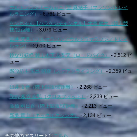
ウルトラランナーみゃこ | 辻 麻結子（マラソン/トレイ
ルラニング）
- 6,761 ビュー
ケンちゃん【ハラケンチャンネル】大貫 健太（陸上競
技/短距離）
- 3,079 ビュー
冨井 菜月（フルマラソン／ウルトラマラソン／トレイ
ルラン）
- 2,610 ビュー
鈴なり妖怪 鈴｜木下 友梨菜（ロードバイク）
- 2,512 ビ
ュー
階段坊主 矢島 昭輝（ステアクライミング）
- 2,359 ビュ
ー
臼井 文音（陸上競技/短距離）
- 2,268 ビュー
Tony 板谷 友弘（クロスフィット）
- 2,239 ビュー
髙橋 明日香（陸上競技/短距離）
- 2,213 ビュー
新美 貴士（キックボクシング）
- 2,134 ビュー
その他のアスリートは
こちら