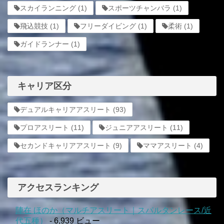
スカイランニング
(1)
スポーツチャンバラ
(1)
飛込競技
(1)
フリーダイビング
(1)
柔術
(1)
ガイドランナー
(1)
キャリア区分
デュアルキャリアアスリート
(93)
プロアスリート
(11)
ジュニアアスリート
(11)
セカンドキャリアアスリート
(9)
ママアスリート
(4)
アクセスランキング
陣在 ほのか（マルチアスリート｜スパルタンレース/近
代五種）
- 6,939 ビュー