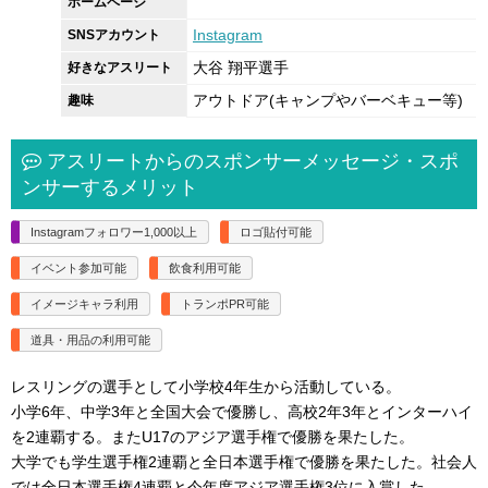
ホームページ
Instagram
SNSアカウント
大谷 翔平選手
好きなアスリート
アウトドア(キャンプやバーベキュー等)
趣味
アスリートからのスポンサーメッセージ・スポ
ンサーするメリット
Instagramフォロワー1,000以上
ロゴ貼付可能
イベント参加可能
飲食利用可能
イメージキャラ利用
トランポPR可能
道具・用品の利用可能
レスリングの選手として小学校4年生から活動している。
小学6年、中学3年と全国大会で優勝し、高校2年3年とインターハイ
を2連覇する。またU17のアジア選手権で優勝を果たした。
大学でも学生選手権2連覇と全日本選手権で優勝を果たした。社会人
では全日本選手権4連覇と今年度アジア選手権3位に入賞した。