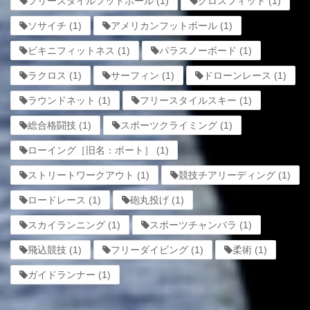
フリースタイルフットボール
(1)
クロスフィット
(1)
ソサイチ
(1)
アメリカンフットボール
(1)
ビキニフィットネス
(1)
パラスノーボード
(1)
ラクロス
(1)
サーフィン
(1)
ドローンレース
(1)
ラウンドネット
(1)
フリースタイルスキー
(1)
総合格闘技
(1)
スポーツクライミング
(1)
ローイング［旧名：ボート］
(1)
ストリートワークアウト
(1)
競技チアリーディング
(1)
ロードレース
(1)
砲丸投げ
(1)
スカイランニング
(1)
スポーツチャンバラ
(1)
飛込競技
(1)
フリーダイビング
(1)
柔術
(1)
ガイドランナー
(1)