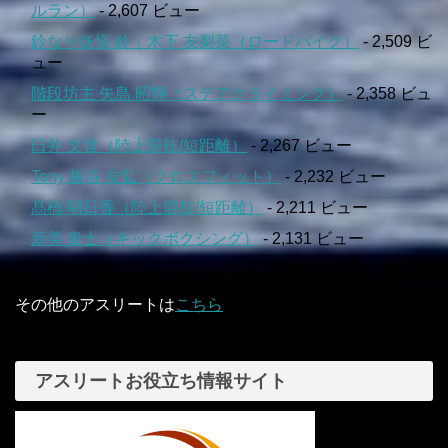
ルラン）
- 2,607 ビュー
鈴なり妖怪 鈴｜木下 友梨菜（ロードバイク）
- 2,509 ビ
ュー
階段坊主 矢島 昭輝（ステアクライミング）
- 2,358 ビュ
ー
臼井 文音（陸上競技/短距離）
- 2,267 ビュー
Tony 板谷 友弘（クロスフィット）
- 2,232 ビュー
髙橋 明日香（陸上競技/短距離）
- 2,211 ビュー
新美 貴士（キックボクシング）
- 2,131 ビュー
その他のアスリートは
こちら
アスリートお役立ち情報サイト