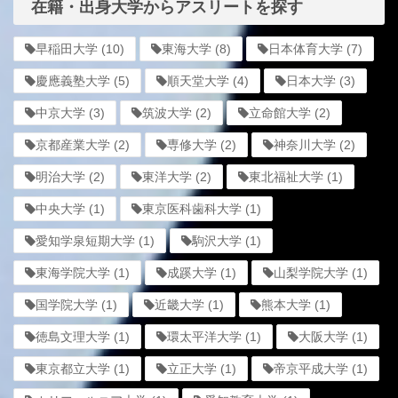
在籍・出身大学からアスリートを探す
早稲田大学
(10)
東海大学
(8)
日本体育大学
(7)
慶應義塾大学
(5)
順天堂大学
(4)
日本大学
(3)
中京大学
(3)
筑波大学
(2)
立命館大学
(2)
京都産業大学
(2)
専修大学
(2)
神奈川大学
(2)
明治大学
(2)
東洋大学
(2)
東北福祉大学
(1)
中央大学
(1)
東京医科歯科大学
(1)
愛知学泉短期大学
(1)
駒沢大学
(1)
東海学院大学
(1)
成蹊大学
(1)
山梨学院大学
(1)
国学院大学
(1)
近畿大学
(1)
熊本大学
(1)
徳島文理大学
(1)
環太平洋大学
(1)
大阪大学
(1)
東京都立大学
(1)
立正大学
(1)
帝京平成大学
(1)