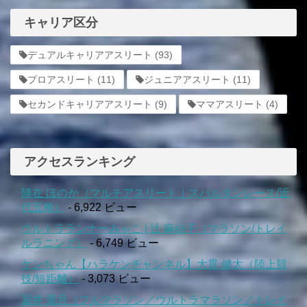
キャリア区分
デュアルキャリアアスリート
(93)
プロアスリート
(11)
ジュニアアスリート
(11)
セカンドキャリアアスリート
(9)
ママアスリート
(4)
アクセスランキング
陣在 ほのか（マルチアスリート｜スパルタンレース/近
代五種）
- 6,922 ビュー
ウルトラランナーみゃこ | 辻 麻結子（マラソン/トレイ
ルラニング）
- 6,749 ビュー
ケンちゃん【ハラケンチャンネル】大貫 健太（陸上競
技/短距離）
- 3,073 ビュー
冨井 菜月（フルマラソン／ウルトラマラソン／トレイ