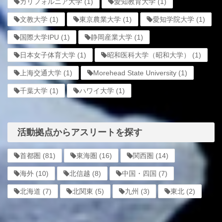
カリフォルニア大学
(1)
愛知教育大学
(1)
文教大学
(1)
東京農業大学
(1)
愛知学院大学
(1)
国際大学IPU
(1)
静岡産業大学
(1)
日本女子体育大学
(1)
昭和医科大学（昭和大学）
(1)
上海交通大学
(1)
Morehead State University
(1)
千葉大学
(1)
ハワイ大学
(1)
活動拠点からアスリートを探す
首都圏
(81)
東海圏
(16)
関西圏
(14)
海外
(10)
北信越
(8)
中国・四国
(7)
北海道
(7)
北関東
(5)
九州
(3)
東北
(2)