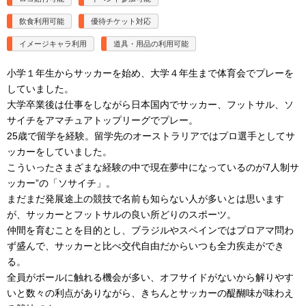
飲食利用可能
優待チケット対応
イメージキャラ利用
道具・用品の利用可能
小学１年生からサッカーを始め、大学４年生まで体育会でプレーを
していました。
大学卒業後は仕事をしながら日本国内でサッカー、フットサル、ソ
サイチをアマチュアトップリーグでプレー。
25歳で留学を経験。留学先のオーストラリアではプロ選手としてサ
ッカーをしていました。
こういったさまざまな経験の中で現在夢中になっているのが7人制サ
ッカー”の「ソサイチ」。
まだまだ発展途上の競技で名前も知らない人が多いとは思います
が、サッカーとフットサルの良い所どりのスポーツ。
仲間を育むことを目的とし、ブラジルやスペインではプロアマ問わ
ず盛んで、サッカーと比べ交代自由だからいつも全力疾走ができ
る。
全員がボールに触れる機会が多い、オフサイドがないから解りやす
いと数々の利点がありながら、きちんとサッカーの醍醐味が味わえ