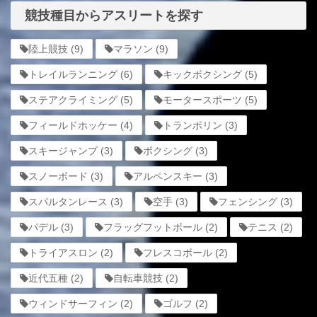
競技種目からアスリートを探す
陸上競技
(9)
マラソン
(9)
トレイルランニング
(6)
キックボクシング
(5)
ステアクライミング
(5)
モータースポーツ
(5)
フィールドホッケー
(4)
トランポリン
(3)
スキージャンプ
(3)
ボクシング
(3)
スノーボード
(3)
アルペンスキー
(3)
スパルタンレース
(3)
空手
(3)
フェンシング
(3)
パデル
(3)
フラッグフットボール
(2)
テニス
(2)
トライアスロン
(2)
フレスコボール
(2)
近代五種
(2)
自転車競技
(2)
ウィンドサーフィン
(2)
ゴルフ
(2)