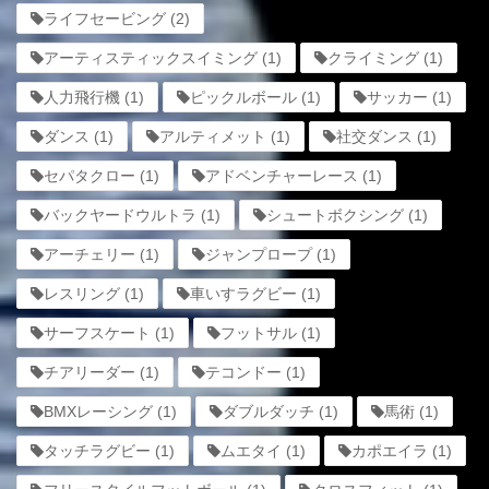
ライフセービング
(2)
アーティスティックスイミング
(1)
クライミング
(1)
人力飛行機
(1)
ピックルボール
(1)
サッカー
(1)
ダンス
(1)
アルティメット
(1)
社交ダンス
(1)
セパタクロー
(1)
アドベンチャーレース
(1)
バックヤードウルトラ
(1)
シュートボクシング
(1)
アーチェリー
(1)
ジャンプロープ
(1)
レスリング
(1)
車いすラグビー
(1)
サーフスケート
(1)
フットサル
(1)
チアリーダー
(1)
テコンドー
(1)
BMXレーシング
(1)
ダブルダッチ
(1)
馬術
(1)
タッチラグビー
(1)
ムエタイ
(1)
カポエイラ
(1)