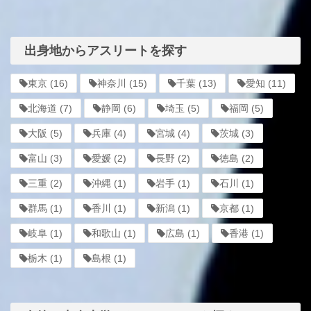
出身地からアスリートを探す
東京
(16)
神奈川
(15)
千葉
(13)
愛知
(11)
北海道
(7)
静岡
(6)
埼玉
(5)
福岡
(5)
大阪
(5)
兵庫
(4)
宮城
(4)
茨城
(3)
富山
(3)
愛媛
(2)
長野
(2)
徳島
(2)
三重
(2)
沖縄
(1)
岩手
(1)
石川
(1)
群馬
(1)
香川
(1)
新潟
(1)
京都
(1)
岐阜
(1)
和歌山
(1)
広島
(1)
香港
(1)
栃木
(1)
島根
(1)