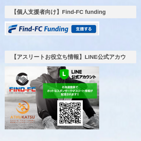
【個人支援者向け】Find-FC funding
【アスリートお役立ち情報】LINE公式アカウ
ント