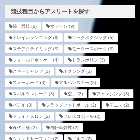
競技種目からアスリートを探す
陸上競技
(9)
マラソン
(9)
トレイルランニング
(6)
キックボクシング
(5)
ステアクライミング
(5)
モータースポーツ
(5)
フィールドホッケー
(4)
トランポリン
(3)
スキージャンプ
(3)
ボクシング
(3)
スノーボード
(3)
アルペンスキー
(3)
スパルタンレース
(3)
空手
(3)
フェンシング
(3)
パデル
(3)
フラッグフットボール
(2)
テニス
(2)
トライアスロン
(2)
フレスコボール
(2)
近代五種
(2)
自転車競技
(2)
ウィンドサーフィン
(2)
ゴルフ
(2)