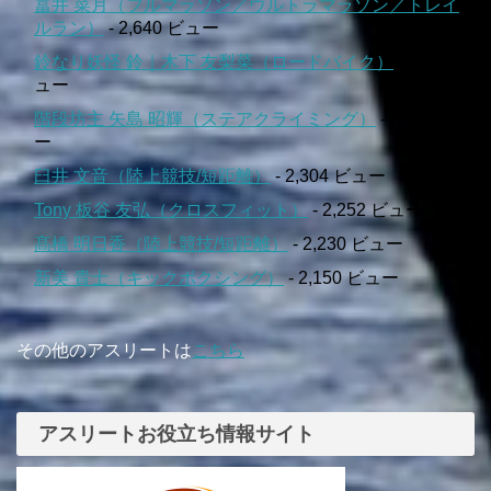
冨井 菜月（フルマラソン／ウルトラマラソン／トレイ
ルラン）
- 2,640 ビュー
鈴なり妖怪 鈴｜木下 友梨菜（ロードバイク）
- 2,556 ビ
ュー
階段坊主 矢島 昭輝（ステアクライミング）
- 2,380 ビュ
ー
臼井 文音（陸上競技/短距離）
- 2,304 ビュー
Tony 板谷 友弘（クロスフィット）
- 2,252 ビュー
髙橋 明日香（陸上競技/短距離）
- 2,230 ビュー
新美 貴士（キックボクシング）
- 2,150 ビュー
その他のアスリートは
こちら
アスリートお役立ち情報サイト