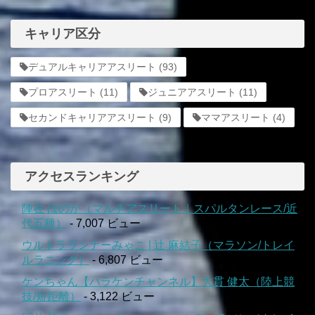
キャリア区分
デュアルキャリアアスリート
(93)
プロアスリート
(11)
ジュニアアスリート
(11)
セカンドキャリアアスリート
(9)
ママアスリート
(4)
アクセスランキング
陣在 ほのか（マルチアスリート｜スパルタンレース/近
代五種）
- 7,007 ビュー
ウルトラランナーみゃこ | 辻 麻結子（マラソン/トレイ
ルラニング）
- 6,807 ビュー
ケンちゃん【ハラケンチャンネル】大貫 健太（陸上競
技/短距離）
- 3,122 ビュー