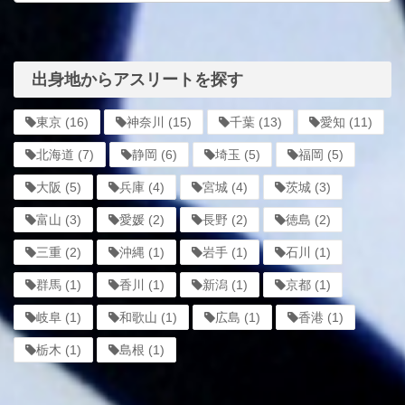
出身地からアスリートを探す
東京
(16)
神奈川
(15)
千葉
(13)
愛知
(11)
北海道
(7)
静岡
(6)
埼玉
(5)
福岡
(5)
大阪
(5)
兵庫
(4)
宮城
(4)
茨城
(3)
富山
(3)
愛媛
(2)
長野
(2)
徳島
(2)
三重
(2)
沖縄
(1)
岩手
(1)
石川
(1)
群馬
(1)
香川
(1)
新潟
(1)
京都
(1)
岐阜
(1)
和歌山
(1)
広島
(1)
香港
(1)
栃木
(1)
島根
(1)