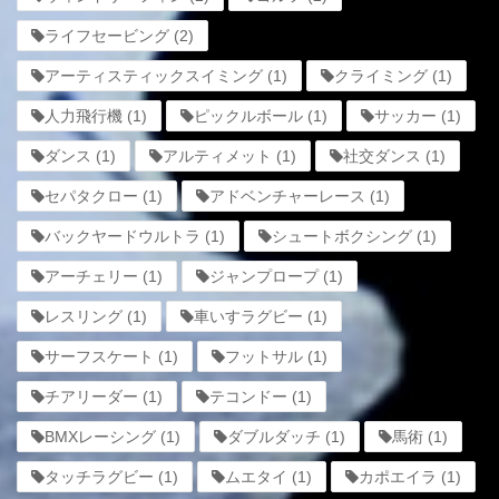
ライフセービング
(2)
アーティスティックスイミング
(1)
クライミング
(1)
人力飛行機
(1)
ピックルボール
(1)
サッカー
(1)
ダンス
(1)
アルティメット
(1)
社交ダンス
(1)
セパタクロー
(1)
アドベンチャーレース
(1)
バックヤードウルトラ
(1)
シュートボクシング
(1)
アーチェリー
(1)
ジャンプロープ
(1)
レスリング
(1)
車いすラグビー
(1)
サーフスケート
(1)
フットサル
(1)
チアリーダー
(1)
テコンドー
(1)
BMXレーシング
(1)
ダブルダッチ
(1)
馬術
(1)
タッチラグビー
(1)
ムエタイ
(1)
カポエイラ
(1)