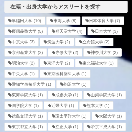
在籍・出身大学からアスリートを探す
早稲田大学
(10)
東海大学
(8)
日本体育大学
(7)
慶應義塾大学
(5)
順天堂大学
(4)
日本大学
(3)
中京大学
(3)
筑波大学
(2)
立命館大学
(2)
京都産業大学
(2)
専修大学
(2)
神奈川大学
(2)
明治大学
(2)
東洋大学
(2)
東北福祉大学
(1)
中央大学
(1)
東京医科歯科大学
(1)
愛知学泉短期大学
(1)
駒沢大学
(1)
東海学院大学
(1)
成蹊大学
(1)
山梨学院大学
(1)
国学院大学
(1)
近畿大学
(1)
熊本大学
(1)
徳島文理大学
(1)
環太平洋大学
(1)
大阪大学
(1)
東京都立大学
(1)
立正大学
(1)
帝京平成大学
(1)