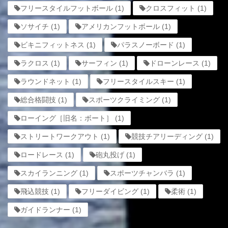
フリースタイルフットボール
(1)
クロスフィット
(1)
ソサイチ
(1)
アメリカンフットボール
(1)
ビキニフィットネス
(1)
パラスノーボード
(1)
ラクロス
(1)
サーフィン
(1)
ドローンレース
(1)
ラウンドネット
(1)
フリースタイルスキー
(1)
総合格闘技
(1)
スポーツクライミング
(1)
ローイング［旧名：ボート］
(1)
ストリートワークアウト
(1)
競技チアリーディング
(1)
ロードレース
(1)
砲丸投げ
(1)
スカイランニング
(1)
スポーツチャンバラ
(1)
飛込競技
(1)
フリーダイビング
(1)
柔術
(1)
ガイドランナー
(1)