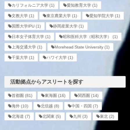
カリフォルニア大学
(1)
愛知教育大学
(1)
文教大学
(1)
東京農業大学
(1)
愛知学院大学
(1)
国際大学IPU
(1)
静岡産業大学
(1)
日本女子体育大学
(1)
昭和医科大学（昭和大学）
(1)
上海交通大学
(1)
Morehead State University
(1)
千葉大学
(1)
ハワイ大学
(1)
活動拠点からアスリートを探す
首都圏
(81)
東海圏
(16)
関西圏
(14)
海外
(10)
北信越
(8)
中国・四国
(7)
北海道
(7)
北関東
(5)
九州
(3)
東北
(2)