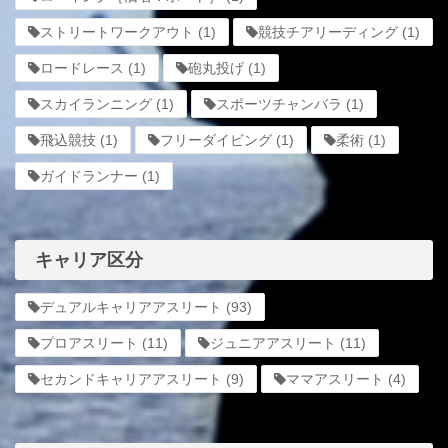
ストリートワークアウト
(1)
競技チアリーディング
(1)
ロードレース
(1)
砲丸投げ
(1)
スカイランニング
(1)
スポーツチャンバラ
(1)
飛込競技
(1)
フリーダイビング
(1)
柔術
(1)
ガイドランナー
(1)
キャリア区分
デュアルキャリアアスリート
(93)
プロアスリート
(11)
ジュニアアスリート
(11)
セカンドキャリアアスリート
(9)
ママアスリート
(4)