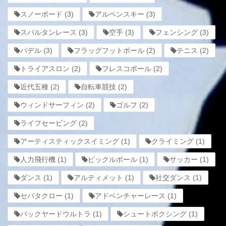
スノーボード
(3)
アルペンスキー
(3)
スパルタンレース
(3)
空手
(3)
フェンシング
(3)
パデル
(3)
フラッグフットボール
(2)
テニス
(2)
トライアスロン
(2)
フレスコボール
(2)
近代五種
(2)
自転車競技
(2)
ウィンドサーフィン
(2)
ゴルフ
(2)
ライフセービング
(2)
アーティスティックスイミング
(1)
クライミング
(1)
人力飛行機
(1)
ピックルボール
(1)
サッカー
(1)
ダンス
(1)
アルティメット
(1)
社交ダンス
(1)
セパタクロー
(1)
アドベンチャーレース
(1)
バックヤードウルトラ
(1)
シュートボクシング
(1)