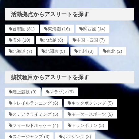
活動拠点からアスリートを探す
首都圏
(81)
東海圏
(16)
関西圏
(14)
海外
(10)
北信越
(8)
中国・四国
(7)
北海道
(7)
北関東
(5)
九州
(3)
東北
(2)
競技種目からアスリートを探す
陸上競技
(9)
マラソン
(9)
トレイルランニング
(6)
キックボクシング
(5)
ステアクライミング
(5)
モータースポーツ
(5)
フィールドホッケー
(4)
トランポリン
(3)
スキージャンプ
(3)
ボクシング
(3)