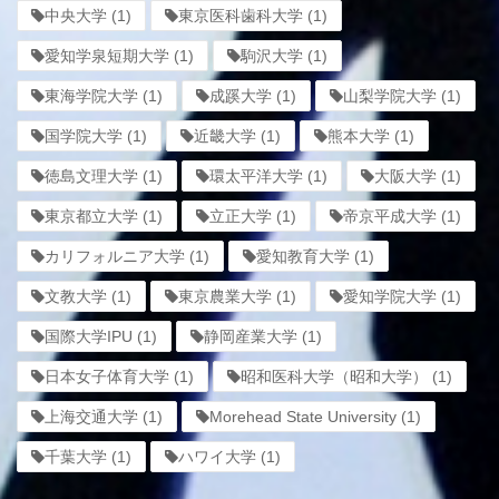
中央大学
(1)
東京医科歯科大学
(1)
愛知学泉短期大学
(1)
駒沢大学
(1)
東海学院大学
(1)
成蹊大学
(1)
山梨学院大学
(1)
国学院大学
(1)
近畿大学
(1)
熊本大学
(1)
徳島文理大学
(1)
環太平洋大学
(1)
大阪大学
(1)
東京都立大学
(1)
立正大学
(1)
帝京平成大学
(1)
カリフォルニア大学
(1)
愛知教育大学
(1)
文教大学
(1)
東京農業大学
(1)
愛知学院大学
(1)
国際大学IPU
(1)
静岡産業大学
(1)
日本女子体育大学
(1)
昭和医科大学（昭和大学）
(1)
上海交通大学
(1)
Morehead State University
(1)
千葉大学
(1)
ハワイ大学
(1)