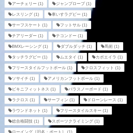
アーチェリー
(1)
ジャンプロープ
(1)
レスリング
(1)
車いすラグビー
(1)
サーフスケート
(1)
フットサル
(1)
チアリーダー
(1)
テコンドー
(1)
BMXレーシング
(1)
ダブルダッチ
(1)
馬術
(1)
タッチラグビー
(1)
ムエタイ
(1)
カポエイラ
(1)
フリースタイルフットボール
(1)
クロスフィット
(1)
ソサイチ
(1)
アメリカンフットボール
(1)
ビキニフィットネス
(1)
パラスノーボード
(1)
ラクロス
(1)
サーフィン
(1)
ドローンレース
(1)
ラウンドネット
(1)
フリースタイルスキー
(1)
総合格闘技
(1)
スポーツクライミング
(1)
ローイング［旧名：ボート］
(1)