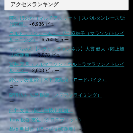
アクセスランキング
陣在 ほのか（マルチアスリート｜スパルタンレース/近
代五種）
- 6,936 ビュー
ウルトラランナーみゃこ | 辻 麻結子（マラソン/トレイ
ルラニング）
- 6,760 ビュー
ケンちゃん【ハラケンチャンネル】大貫 健太（陸上競
技/短距離）
- 3,078 ビュー
冨井 菜月（フルマラソン／ウルトラマラソン／トレイ
ルラン）
- 2,608 ビュー
鈴なり妖怪 鈴｜木下 友梨菜（ロードバイク）
- 2,512 ビ
ュー
階段坊主 矢島 昭輝（ステアクライミング）
- 2,359 ビュ
ー
臼井 文音（陸上競技/短距離）
- 2,268 ビュー
Tony 板谷 友弘（クロスフィット）
- 2,236 ビュー
髙橋 明日香（陸上競技/短距離）
- 2,213 ビュー