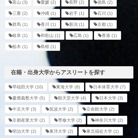
富山
(3)
愛媛
(2)
長野
(2)
徳島
(2)
三重
(2)
沖縄
(1)
岩手
(1)
石川
(1)
群馬
(1)
香川
(1)
新潟
(1)
京都
(1)
岐阜
(1)
和歌山
(1)
広島
(1)
香港
(1)
栃木
(1)
島根
(1)
在籍・出身大学からアスリートを探す
早稲田大学
(10)
東海大学
(8)
日本体育大学
(7)
慶應義塾大学
(5)
順天堂大学
(4)
日本大学
(3)
中京大学
(3)
筑波大学
(2)
立命館大学
(2)
京都産業大学
(2)
専修大学
(2)
神奈川大学
(2)
明治大学
(2)
東洋大学
(2)
東北福祉大学
(1)