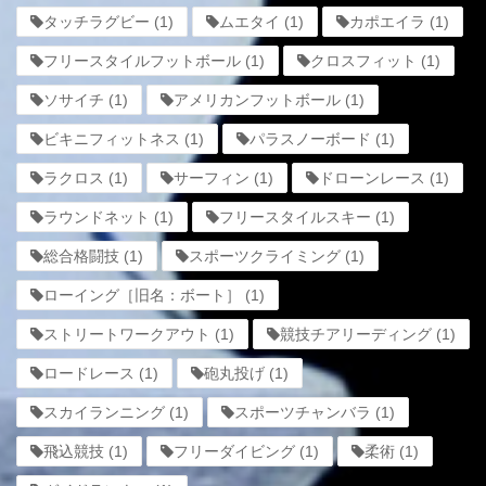
タッチラグビー
(1)
ムエタイ
(1)
カポエイラ
(1)
フリースタイルフットボール
(1)
クロスフィット
(1)
ソサイチ
(1)
アメリカンフットボール
(1)
ビキニフィットネス
(1)
パラスノーボード
(1)
ラクロス
(1)
サーフィン
(1)
ドローンレース
(1)
ラウンドネット
(1)
フリースタイルスキー
(1)
総合格闘技
(1)
スポーツクライミング
(1)
ローイング［旧名：ボート］
(1)
ストリートワークアウト
(1)
競技チアリーディング
(1)
ロードレース
(1)
砲丸投げ
(1)
スカイランニング
(1)
スポーツチャンバラ
(1)
飛込競技
(1)
フリーダイビング
(1)
柔術
(1)