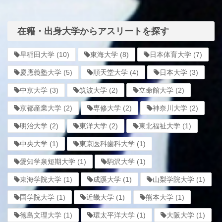
在籍・出身大学からアスリートを探す
早稲田大学
(10)
東海大学
(8)
日本体育大学
(7)
慶應義塾大学
(5)
順天堂大学
(4)
日本大学
(3)
中京大学
(3)
筑波大学
(2)
立命館大学
(2)
京都産業大学
(2)
専修大学
(2)
神奈川大学
(2)
明治大学
(2)
東洋大学
(2)
東北福祉大学
(1)
中央大学
(1)
東京医科歯科大学
(1)
愛知学泉短期大学
(1)
駒沢大学
(1)
東海学院大学
(1)
成蹊大学
(1)
山梨学院大学
(1)
国学院大学
(1)
近畿大学
(1)
熊本大学
(1)
徳島文理大学
(1)
環太平洋大学
(1)
大阪大学
(1)