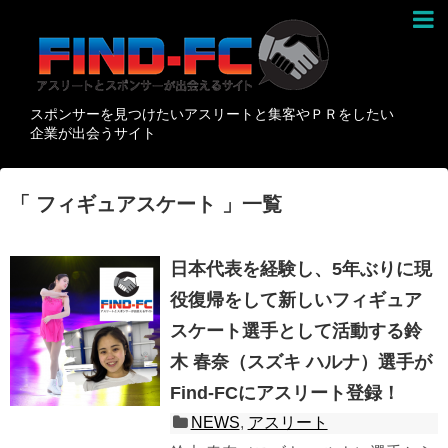
スポンサーを見つけたいアスリートと集客やＰＲをしたい
企業が出会うサイト
「 フィギュアスケート 」一覧
日本代表を経験し、5年ぶりに現
役復帰をして新しいフィギュア
スケート選手として活動する鈴
木 春奈（スズキ ハルナ）選手が
Find-FCにアスリート登録！
NEWS
,
アスリート