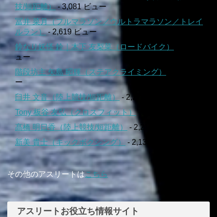
技/短距離）
- 3,081 ビュー
冨井 菜月（フルマラソン／ウルトラマラソン／トレイ
ルラン）
- 2,619 ビュー
鈴なり妖怪 鈴｜木下 友梨菜（ロードバイク）
- 2,520 ビ
ュー
階段坊主 矢島 昭輝（ステアクライミング）
- 2,362 ビュ
ー
臼井 文音（陸上競技/短距離）
- 2,274 ビュー
Tony 板谷 友弘（クロスフィット）
- 2,240 ビュー
髙橋 明日香（陸上競技/短距離）
- 2,213 ビュー
新美 貴士（キックボクシング）
- 2,135 ビュー
その他のアスリートは
こちら
アスリートお役立ち情報サイト