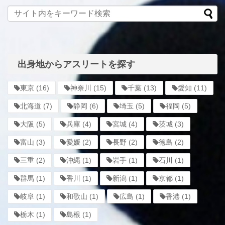
出身地からアスリートを探す
東京
(16)
神奈川
(15)
千葉
(13)
愛知
(11)
北海道
(7)
静岡
(6)
埼玉
(5)
福岡
(5)
大阪
(5)
兵庫
(4)
宮城
(4)
茨城
(3)
富山
(3)
愛媛
(2)
長野
(2)
徳島
(2)
三重
(2)
沖縄
(1)
岩手
(1)
石川
(1)
群馬
(1)
香川
(1)
新潟
(1)
京都
(1)
岐阜
(1)
和歌山
(1)
広島
(1)
香港
(1)
栃木
(1)
島根
(1)