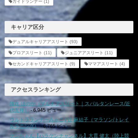
ガイドランナー
(1)
キャリア区分
デュアルキャリアアスリート
(93)
プロアスリート
(11)
ジュニアアスリート
(11)
セカンドキャリアアスリート
(9)
ママアスリート
(4)
アクセスランキング
陣在 ほのか（マルチアスリート｜スパルタンレース/近
代五種）
- 6,945 ビュー
ウルトラランナーみゃこ | 辻 麻結子（マラソン/トレイ
ルラニング）
- 6,765 ビュー
ケンちゃん【ハラケンチャンネル】大貫 健太（陸上競