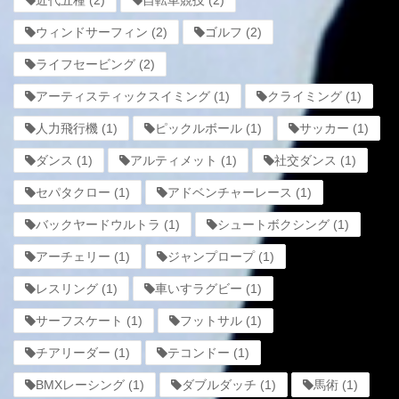
ウィンドサーフィン
(2)
ゴルフ
(2)
ライフセービング
(2)
アーティスティックスイミング
(1)
クライミング
(1)
人力飛行機
(1)
ピックルボール
(1)
サッカー
(1)
ダンス
(1)
アルティメット
(1)
社交ダンス
(1)
セパタクロー
(1)
アドベンチャーレース
(1)
バックヤードウルトラ
(1)
シュートボクシング
(1)
アーチェリー
(1)
ジャンプロープ
(1)
レスリング
(1)
車いすラグビー
(1)
サーフスケート
(1)
フットサル
(1)
チアリーダー
(1)
テコンドー
(1)
BMXレーシング
(1)
ダブルダッチ
(1)
馬術
(1)