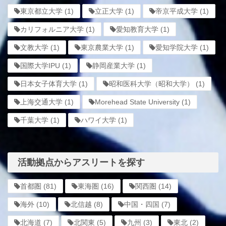
東京都立大学
(1)
立正大学
(1)
帝京平成大学
(1)
カリフォルニア大学
(1)
愛知教育大学
(1)
文教大学
(1)
東京農業大学
(1)
愛知学院大学
(1)
国際大学IPU
(1)
静岡産業大学
(1)
日本女子体育大学
(1)
昭和医科大学（昭和大学）
(1)
上海交通大学
(1)
Morehead State University
(1)
千葉大学
(1)
ハワイ大学
(1)
活動拠点からアスリートを探す
首都圏
(81)
東海圏
(16)
関西圏
(14)
海外
(10)
北信越
(8)
中国・四国
(7)
北海道
(7)
北関東
(5)
九州
(3)
東北
(2)