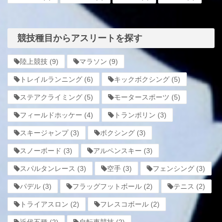
競技種目からアスリートを探す
陸上競技
(9)
マラソン
(9)
トレイルランニング
(6)
キックボクシング
(5)
ステアクライミング
(5)
モータースポーツ
(5)
フィールドホッケー
(4)
トランポリン
(3)
スキージャンプ
(3)
ボクシング
(3)
スノーボード
(3)
アルペンスキー
(3)
スパルタンレース
(3)
空手
(3)
フェンシング
(3)
パデル
(3)
フラッグフットボール
(2)
テニス
(2)
トライアスロン
(2)
フレスコボール
(2)
近代五種
(2)
自転車競技
(2)