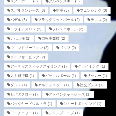
スノーボード
(3)
アルペンスキー
(3)
スパルタンレース
(3)
空手
(3)
フェンシング
(3)
パデル
(3)
フラッグフットボール
(2)
テニス
(2)
トライアスロン
(2)
フレスコボール
(2)
近代五種
(2)
自転車競技
(2)
ウィンドサーフィン
(2)
ゴルフ
(2)
ライフセービング
(2)
アーティスティックスイミング
(1)
クライミング
(1)
人力飛行機
(1)
ピックルボール
(1)
サッカー
(1)
ダンス
(1)
アルティメット
(1)
社交ダンス
(1)
セパタクロー
(1)
アドベンチャーレース
(1)
バックヤードウルトラ
(1)
シュートボクシング
(1)
アーチェリー
(1)
ジャンプロープ
(1)