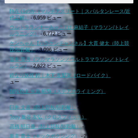
陣在 ほのか（マルチアスリート｜スパルタンレース/近
代五種）
- 6,959 ビュー
ウルトラランナーみゃこ | 辻 麻結子（マラソン/トレイ
ルラニング）
- 6,772 ビュー
ケンちゃん【ハラケンチャンネル】大貫 健太（陸上競
技/短距離）
- 3,096 ビュー
冨井 菜月（フルマラソン／ウルトラマラソン／トレイ
ルラン）
- 2,622 ビュー
鈴なり妖怪 鈴｜木下 友梨菜（ロードバイク）
- 2,527 ビ
ュー
階段坊主 矢島 昭輝（ステアクライミング）
- 2,368 ビュ
ー
臼井 文音（陸上競技/短距離）
- 2,288 ビュー
Tony 板谷 友弘（クロスフィット）
- 2,245 ビュー
髙橋 明日香（陸上競技/短距離）
- 2,220 ビュー
新美 貴士（キックボクシング）
- 2,136 ビュー