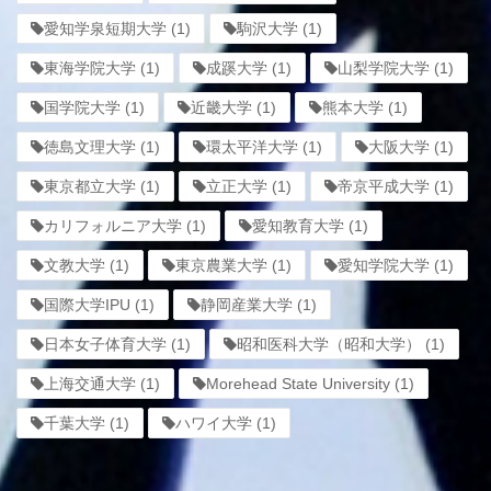
愛知学泉短期大学
(1)
駒沢大学
(1)
東海学院大学
(1)
成蹊大学
(1)
山梨学院大学
(1)
国学院大学
(1)
近畿大学
(1)
熊本大学
(1)
徳島文理大学
(1)
環太平洋大学
(1)
大阪大学
(1)
東京都立大学
(1)
立正大学
(1)
帝京平成大学
(1)
カリフォルニア大学
(1)
愛知教育大学
(1)
文教大学
(1)
東京農業大学
(1)
愛知学院大学
(1)
国際大学IPU
(1)
静岡産業大学
(1)
日本女子体育大学
(1)
昭和医科大学（昭和大学）
(1)
上海交通大学
(1)
Morehead State University
(1)
千葉大学
(1)
ハワイ大学
(1)