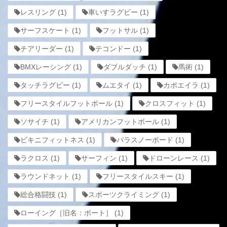
レスリング
(1)
車いすラグビー
(1)
サーフスケート
(1)
フットサル
(1)
チアリーダー
(1)
テコンドー
(1)
BMXレーシング
(1)
ダブルダッチ
(1)
馬術
(1)
タッチラグビー
(1)
ムエタイ
(1)
カポエイラ
(1)
フリースタイルフットボール
(1)
クロスフィット
(1)
ソサイチ
(1)
アメリカンフットボール
(1)
ビキニフィットネス
(1)
パラスノーボード
(1)
ラクロス
(1)
サーフィン
(1)
ドローンレース
(1)
ラウンドネット
(1)
フリースタイルスキー
(1)
総合格闘技
(1)
スポーツクライミング
(1)
ローイング［旧名：ボート］
(1)