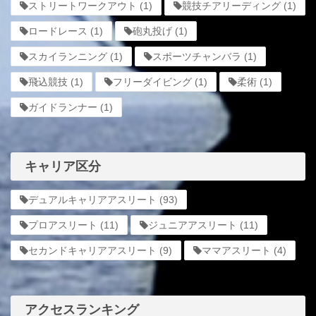
ストリートワークアウト
(1)
競技チアリーディング
(1)
ロードレース
(1)
砲丸投げ
(1)
スカイランニング
(1)
スポーツチャンバラ
(1)
飛込競技
(1)
フリーダイビング
(1)
柔術
(1)
ガイドランナー
(1)
キャリア区分
デュアルキャリアアスリート
(93)
プロアスリート
(11)
ジュニアアスリート
(11)
セカンドキャリアアスリート
(9)
ママアスリート
(4)
アクセスランキング