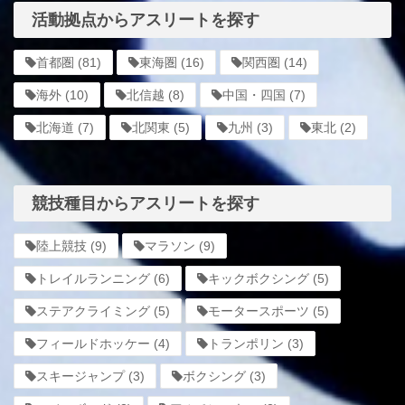
活動拠点からアスリートを探す
首都圏
(81)
東海圏
(16)
関西圏
(14)
海外
(10)
北信越
(8)
中国・四国
(7)
北海道
(7)
北関東
(5)
九州
(3)
東北
(2)
競技種目からアスリートを探す
陸上競技
(9)
マラソン
(9)
トレイルランニング
(6)
キックボクシング
(5)
ステアクライミング
(5)
モータースポーツ
(5)
フィールドホッケー
(4)
トランポリン
(3)
スキージャンプ
(3)
ボクシング
(3)