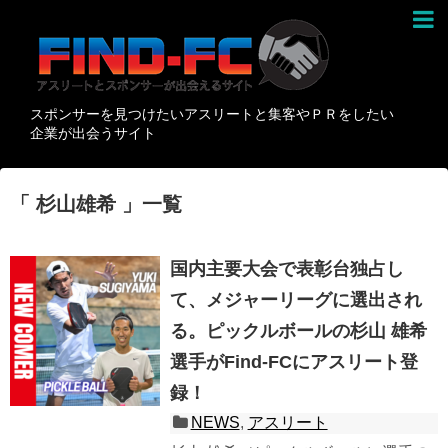
スポンサーを見つけたいアスリートと集客やＰＲをしたい
企業が出会うサイト
「 杉山雄希 」一覧
国内主要大会で表彰台独占し
て、メジャーリーグに選出され
る。ピックルボールの杉山 雄希
選手がFind-FCにアスリート登
録！
NEWS
,
アスリート