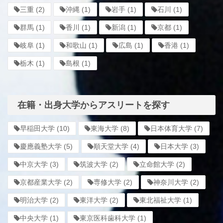
三重
(2)
沖縄
(1)
岩手
(1)
石川
(1)
群馬
(1)
香川
(1)
新潟
(1)
京都
(1)
岐阜
(1)
和歌山
(1)
広島
(1)
香港
(1)
栃木
(1)
島根
(1)
在籍・出身大学からアスリートを探す
早稲田大学
(10)
東海大学
(8)
日本体育大学
(7)
慶應義塾大学
(5)
順天堂大学
(4)
日本大学
(3)
中京大学
(3)
筑波大学
(2)
立命館大学
(2)
京都産業大学
(2)
専修大学
(2)
神奈川大学
(2)
明治大学
(2)
東洋大学
(2)
東北福祉大学
(1)
中央大学
(1)
東京医科歯科大学
(1)