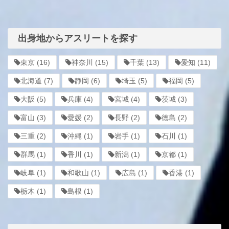
出身地からアスリートを探す
東京
(16)
神奈川
(15)
千葉
(13)
愛知
(11)
北海道
(7)
静岡
(6)
埼玉
(5)
福岡
(5)
大阪
(5)
兵庫
(4)
宮城
(4)
茨城
(3)
富山
(3)
愛媛
(2)
長野
(2)
徳島
(2)
三重
(2)
沖縄
(1)
岩手
(1)
石川
(1)
群馬
(1)
香川
(1)
新潟
(1)
京都
(1)
岐阜
(1)
和歌山
(1)
広島
(1)
香港
(1)
栃木
(1)
島根
(1)