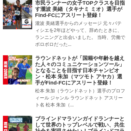
市民ランナーの女子TOPクラスを目指
す瀧波 美緒（タキナミ ミオ）選手が
Find-FCにアスリート登録！
瀧波 美緒選手からのメッセージ 元々パテ
ィシエを2年ほどやって、辞めたときに、
ランニングと出会いました。 当時、労働で
ボロボロだった...
ラウンドネットが「国籍や年齢を越え
た人々のコミュニケーションツール」
となることを目指す日本チャンピオ
ン・松本 朱加（マツモト アヤカ）選
手がFind-FCにアスリート登録！
松本 朱加（ラウンドネット）選手のプロフ
ィール ジャンル ラウンドネット アスリー
ト名 松本 朱加（...
ブラインドマラソンガイドランナーと
して世界のトップレベルで戦い、共生