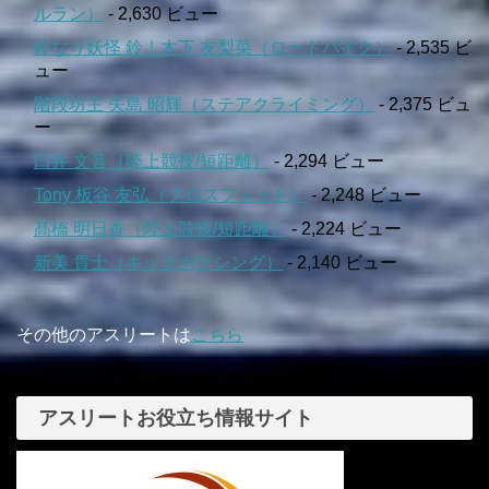
ルラン）
- 2,630 ビュー
鈴なり妖怪 鈴｜木下 友梨菜（ロードバイク）
- 2,535 ビ
ュー
階段坊主 矢島 昭輝（ステアクライミング）
- 2,375 ビュ
ー
臼井 文音（陸上競技/短距離）
- 2,294 ビュー
Tony 板谷 友弘（クロスフィット）
- 2,248 ビュー
髙橋 明日香（陸上競技/短距離）
- 2,224 ビュー
新美 貴士（キックボクシング）
- 2,140 ビュー
その他のアスリートは
こちら
アスリートお役立ち情報サイト