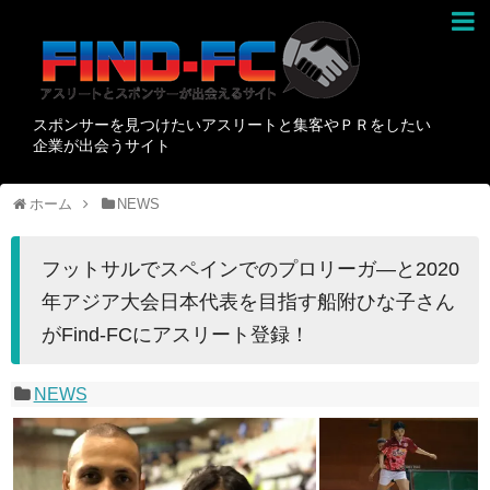
スポンサーを見つけたいアスリートと集客やＰＲをしたい
企業が出会うサイト
ホーム
NEWS
フットサルでスペインでのプロリーガ―と2020
年アジア大会日本代表を目指す船附ひな子さん
がFind-FCにアスリート登録！
NEWS