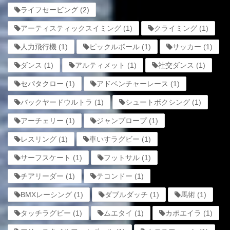
ライフセービング
(2)
アーティスティックスイミング
(1)
クライミング
(1)
人力飛行機
(1)
ピックルボール
(1)
サッカー
(1)
ダンス
(1)
アルティメット
(1)
社交ダンス
(1)
セパタクロー
(1)
アドベンチャーレース
(1)
バックヤードウルトラ
(1)
シュートボクシング
(1)
アーチェリー
(1)
ジャンプロープ
(1)
レスリング
(1)
車いすラグビー
(1)
サーフスケート
(1)
フットサル
(1)
チアリーダー
(1)
テコンドー
(1)
BMXレーシング
(1)
ダブルダッチ
(1)
馬術
(1)
タッチラグビー
(1)
ムエタイ
(1)
カポエイラ
(1)