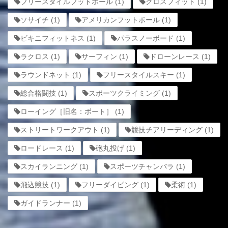
フリースタイルフットボール
(1)
クロスフィット
(1)
ソサイチ
(1)
アメリカンフットボール
(1)
ビキニフィットネス
(1)
パラスノーボード
(1)
ラクロス
(1)
サーフィン
(1)
ドローンレース
(1)
ラウンドネット
(1)
フリースタイルスキー
(1)
総合格闘技
(1)
スポーツクライミング
(1)
ローイング［旧名：ボート］
(1)
ストリートワークアウト
(1)
競技チアリーディング
(1)
ロードレース
(1)
砲丸投げ
(1)
スカイランニング
(1)
スポーツチャンバラ
(1)
飛込競技
(1)
フリーダイビング
(1)
柔術
(1)
ガイドランナー
(1)