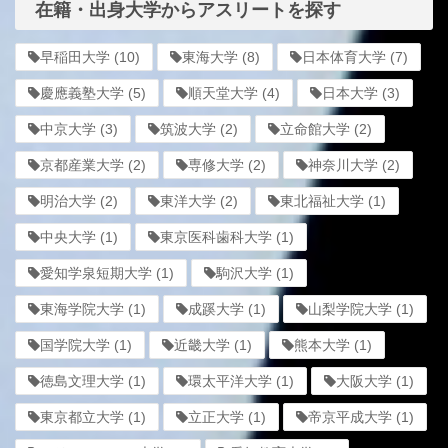
在籍・出身大学からアスリートを探す
早稲田大学
(10)
東海大学
(8)
日本体育大学
(7)
慶應義塾大学
(5)
順天堂大学
(4)
日本大学
(3)
中京大学
(3)
筑波大学
(2)
立命館大学
(2)
京都産業大学
(2)
専修大学
(2)
神奈川大学
(2)
明治大学
(2)
東洋大学
(2)
東北福祉大学
(1)
中央大学
(1)
東京医科歯科大学
(1)
愛知学泉短期大学
(1)
駒沢大学
(1)
東海学院大学
(1)
成蹊大学
(1)
山梨学院大学
(1)
国学院大学
(1)
近畿大学
(1)
熊本大学
(1)
徳島文理大学
(1)
環太平洋大学
(1)
大阪大学
(1)
東京都立大学
(1)
立正大学
(1)
帝京平成大学
(1)