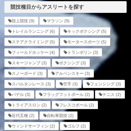
競技種目からアスリートを探す
陸上競技
(9)
マラソン
(9)
トレイルランニング
(6)
キックボクシング
(5)
ステアクライミング
(5)
モータースポーツ
(5)
フィールドホッケー
(4)
トランポリン
(3)
スキージャンプ
(3)
ボクシング
(3)
スノーボード
(3)
アルペンスキー
(3)
スパルタンレース
(3)
空手
(3)
フェンシング
(3)
パデル
(3)
フラッグフットボール
(2)
テニス
(2)
トライアスロン
(2)
フレスコボール
(2)
近代五種
(2)
自転車競技
(2)
ウィンドサーフィン
(2)
ゴルフ
(2)