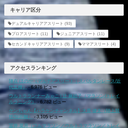
キャリア区分
デュアルキャリアアスリート
(93)
プロアスリート
(11)
ジュニアアスリート
(11)
セカンドキャリアアスリート
(9)
ママアスリート
(4)
アクセスランキング
陣在 ほのか（マルチアスリート｜スパルタンレース/近
代五種）
- 6,976 ビュー
ウルトラランナーみゃこ | 辻 麻結子（マラソン/トレイ
ルラニング）
- 6,782 ビュー
ケンちゃん【ハラケンチャンネル】大貫 健太（陸上競
技/短距離）
- 3,105 ビュー
冨井 菜月（フルマラソン／ウルトラマラソン／トレイ