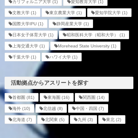
カリフォルニア大学
(1)
愛知教育大学
(1)
文教大学
(1)
東京農業大学
(1)
愛知学院大学
(1)
国際大学IPU
(1)
静岡産業大学
(1)
日本女子体育大学
(1)
昭和医科大学（昭和大学）
(1)
上海交通大学
(1)
Morehead State University
(1)
千葉大学
(1)
ハワイ大学
(1)
活動拠点からアスリートを探す
首都圏
(81)
東海圏
(16)
関西圏
(14)
海外
(10)
北信越
(8)
中国・四国
(7)
北海道
(7)
北関東
(5)
九州
(3)
東北
(2)