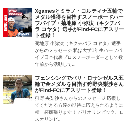
Xgamesとミラノ・コルティナ五輪で
メダル獲得を目指すスノーボードハー
フパイプ・菊地原 小弥汰（キクチバ
ラ コヤタ）選手がFind-FCにアスリー
ト登録！
菊地原 小弥汰（キクチバラ コヤタ）選手
からのメッセージ 私は大学1年生ハーフパ
イプ日本代表プロスノーボーダーとして数
年前から活動して...
フェンシングでパリ・ロサンゼルス五
輪で金メダルを目指す狩野央梨沙さん
がFind-FCにアスリート登録！
狩野 央梨沙さんからのメッセージ 応援し
てくださる方達の期待に応えられるように
精一杯頑張ります！ パリオリンピック、ロ
スオリンピ...