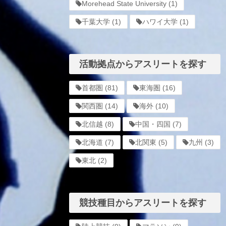
Morehead State University
(1)
千葉大学
(1)
ハワイ大学
(1)
活動拠点からアスリートを探す
首都圏
(81)
東海圏
(16)
関西圏
(14)
海外
(10)
北信越
(8)
中国・四国
(7)
北海道
(7)
北関東
(5)
九州
(3)
東北
(2)
競技種目からアスリートを探す