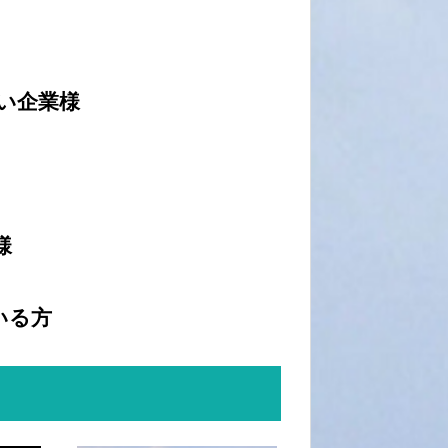
い企業様
様
いる方