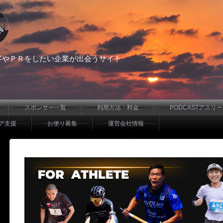
客やＰＲをしたい企業が出会うサイト
スポンサー一覧
利用方法・料金
PODCASTアスリ
ア支援
お便り募集
運営会社情報