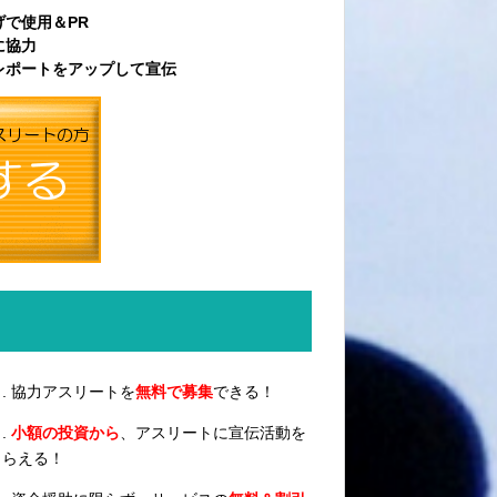
で使用＆PR
に協力
レポートをアップして宣伝
. 協力アスリートを
無料で募集
できる！
.
小額の投資から
、アスリートに宣伝活動を
もらえる！