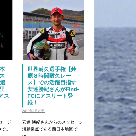
本
世界耐久選手権【鈴
ス
鹿８時間耐久レー
A選
ス】での活躍目指す
里
安達勝紀さんがFind-
にアス
FCにアスリート登
録！
2019年1月29日
セージ
安達 勝紀さんからのメッセージ
Aで…
活動拠点である西日本地区で