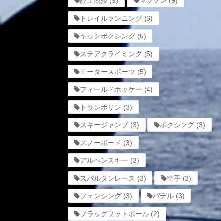
陸上競技
(9)
マラソン
(9)
トレイルランニング
(6)
キックボクシング
(5)
ステアクライミング
(5)
モータースポーツ
(5)
フィールドホッケー
(4)
トランポリン
(3)
スキージャンプ
(3)
ボクシング
(3)
スノーボード
(3)
アルペンスキー
(3)
スパルタンレース
(3)
空手
(3)
フェンシング
(3)
パデル
(3)
フラッグフットボール
(2)