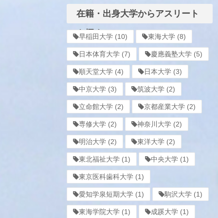
在籍・出身大学からアスリート
を探す
早稲田大学
(10)
東海大学
(8)
日本体育大学
(7)
慶應義塾大学
(5)
順天堂大学
(4)
日本大学
(3)
中京大学
(3)
筑波大学
(2)
立命館大学
(2)
京都産業大学
(2)
専修大学
(2)
神奈川大学
(2)
明治大学
(2)
東洋大学
(2)
東北福祉大学
(1)
中央大学
(1)
東京医科歯科大学
(1)
愛知学泉短期大学
(1)
駒沢大学
(1)
東海学院大学
(1)
成蹊大学
(1)