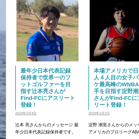
最年少日本代表記録
本場アメリカで日
保持者で世界一のフ
人４人目の女子バ
ットゴルファーを目
ケ最高峰のWNB
指す辻本亮さんが
手を目指す淀野潮
Find-FCにアスリート
さんがFind-FC
登録！
リート登録！
2019年2月4日
2019年2月2日
辻本 亮さんからのメッセージ 最
淀野 潮里さんからのメッ
年少日本代表記録保持者です。
アメリカのプロリーグAB