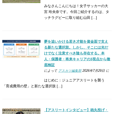
みなさんこんにちは！女子サッカーの大
宮 玲央奈です。今回ご紹介するのは、タ
ッチラグビーに取り組む山田 […]
夢を追いかける若き才能を資金面で支え
る新たな選択肢。しかし、そこには光だ
けでなく注意すべき陰も存在する。本
人・保護者・将来キャリアの3視点から徹
底検証
によって
アスカツ編集部
2026年7月29日 に
はじめに：ジュニアアスリートを襲う
「育成費用の壁」と新たな選択肢 […]
【アスリートインタビュー】砲丸投げ・