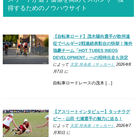
得するためのノウハウサイト
【自転車ロード】茂木陽向選手が欧州遠
征でベルギー2戦連続表彰台の快挙！海外
強豪チーム「HOT TUBES INEOS
DEVELOPMENT」への招待出走も決定
によって
大宮 玲央奈（サッカー）
2026年8
月7日 に
自転車ロードレースの茂木 […]
【アスリートインタビュー】タッチラグ
ビー・山田 七瀬選手の魅力に迫る！
によって
大宮 玲央奈（サッカー）
2026年7
月30日 に