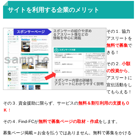
サイトを利用する企業のメリット
その１. 協力
アスリートを
無料で募集
で
きる！
その２.
小額
の投資から
、
アスリートに
宣伝活動をし
てもらえる！
その３. 資金援助に限らず、サービスの
無料＆割引利用の支援もＯ
Ｋ
！
その４. Find-FCが
無料で募集ページの取材・作成
をします。
募集ページ掲載＝お金を払うではありません。無料で募集をかける