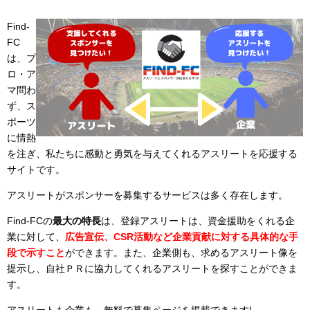
Find-
FC
は、プ
ロ・ア
マ問わ
ず、ス
ポーツ
に情熱
を注ぎ、私たちに感動と勇気を与えてくれるアスリートを応援する
サイトです。
アスリートがスポンサーを募集するサービスは多く存在します。
Find-FCの
最大の特長
は、登録アスリートは、資金援助をくれる企
業に対して、
広告宣伝、CSR活動など企業貢献に対する具体的な手
段で示すこと
ができます。また、企業側も、求めるアスリート像を
提示し、自社ＰＲに協力してくれるアスリートを探すことができま
す。