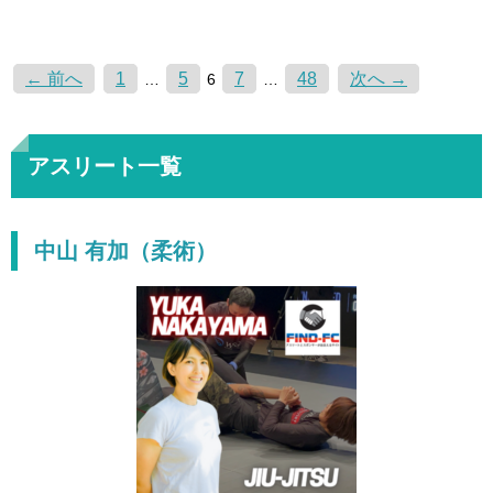
← 前へ
1
5
7
48
次へ →
…
6
…
アスリート一覧
中山 有加（柔術）