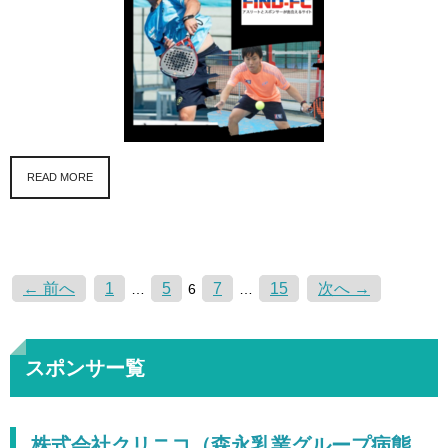
READ MORE
← 前へ
1
5
7
15
次へ →
…
6
…
スポンサー覧
株式会社クリニコ（森永乳業グループ病態