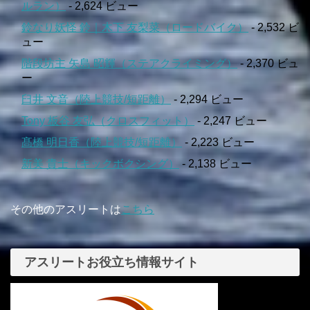
ルラン）
- 2,624 ビュー
鈴なり妖怪 鈴｜木下 友梨菜（ロードバイク）
- 2,532 ビ
ュー
階段坊主 矢島 昭輝（ステアクライミング）
- 2,370 ビュ
ー
臼井 文音（陸上競技/短距離）
- 2,294 ビュー
Tony 板谷 友弘（クロスフィット）
- 2,247 ビュー
髙橋 明日香（陸上競技/短距離）
- 2,223 ビュー
新美 貴士（キックボクシング）
- 2,138 ビュー
その他のアスリートは
こちら
アスリートお役立ち情報サイト