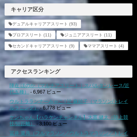
キャリア区分
デュアルキャリアアスリート
(93)
プロアスリート
(11)
ジュニアアスリート
(11)
セカンドキャリアアスリート
(9)
ママアスリート
(4)
アクセスランキング
陣在 ほのか（マルチアスリート｜スパルタンレース/近
代五種）
- 6,967 ビュー
ウルトラランナーみゃこ | 辻 麻結子（マラソン/トレイ
ルラニング）
- 6,778 ビュー
ケンちゃん【ハラケンチャンネル】大貫 健太（陸上競
技/短距離）
- 3,100 ビュー
冨井 菜月（フルマラソン／ウルトラマラソン／トレイ