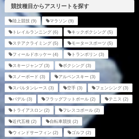
競技種目からアスリートを探す
陸上競技
(9)
マラソン
(9)
トレイルランニング
(6)
キックボクシング
(5)
ステアクライミング
(5)
モータースポーツ
(5)
フィールドホッケー
(4)
トランポリン
(3)
スキージャンプ
(3)
ボクシング
(3)
スノーボード
(3)
アルペンスキー
(3)
スパルタンレース
(3)
空手
(3)
フェンシング
(3)
パデル
(3)
フラッグフットボール
(2)
テニス
(2)
トライアスロン
(2)
フレスコボール
(2)
近代五種
(2)
自転車競技
(2)
ウィンドサーフィン
(2)
ゴルフ
(2)