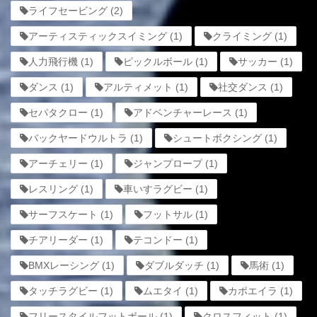
ライフセービング
(2)
アーティスティックスイミング
(1)
クライミング
(1)
人力飛行機
(1)
ピックルボール
(1)
サッカー
(1)
ダンス
(1)
アルティメット
(1)
社交ダンス
(1)
セパタクロー
(1)
アドベンチャーレース
(1)
バックヤードウルトラ
(1)
シュートボクシング
(1)
アーチェリー
(1)
ジャンプロープ
(1)
レスリング
(1)
車いすラグビー
(1)
サーフスケート
(1)
フットサル
(1)
チアリーダー
(1)
テコンドー
(1)
BMXレーシング
(1)
ダブルダッチ
(1)
馬術
(1)
タッチラグビー
(1)
ムエタイ
(1)
カポエイラ
(1)
フリースタイルフットボール
(1)
クロスフィット
(1)