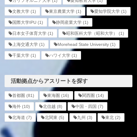
カリフォルニア大学
(1)
愛知教育大学
(1)
文教大学
(1)
東京農業大学
(1)
愛知学院大学
(1)
国際大学IPU
(1)
静岡産業大学
(1)
日本女子体育大学
(1)
昭和医科大学（昭和大学）
(1)
上海交通大学
(1)
Morehead State University
(1)
千葉大学
(1)
ハワイ大学
(1)
活動拠点からアスリートを探す
首都圏
(81)
東海圏
(16)
関西圏
(14)
海外
(10)
北信越
(8)
中国・四国
(7)
北海道
(7)
北関東
(5)
九州
(3)
東北
(2)