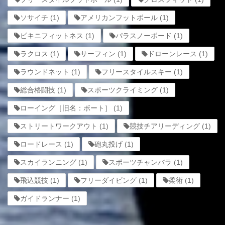
ソサイチ
(1)
アメリカンフットボール
(1)
ビキニフィットネス
(1)
パラスノーボード
(1)
ラクロス
(1)
サーフィン
(1)
ドローンレース
(1)
ラウンドネット
(1)
フリースタイルスキー
(1)
総合格闘技
(1)
スポーツクライミング
(1)
ローイング［旧名：ボート］
(1)
ストリートワークアウト
(1)
競技チアリーディング
(1)
ロードレース
(1)
砲丸投げ
(1)
スカイランニング
(1)
スポーツチャンバラ
(1)
飛込競技
(1)
フリーダイビング
(1)
柔術
(1)
ガイドランナー
(1)