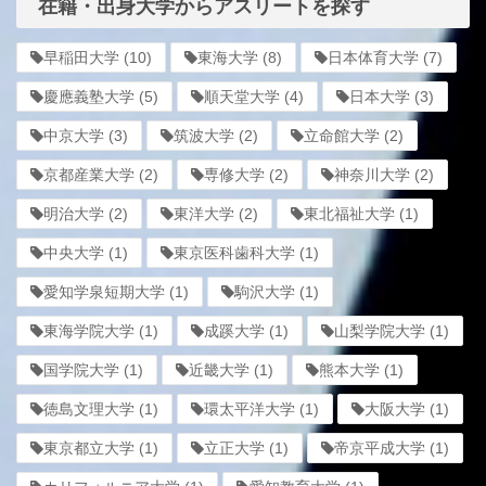
在籍・出身大学からアスリートを探す
早稲田大学
(10)
東海大学
(8)
日本体育大学
(7)
慶應義塾大学
(5)
順天堂大学
(4)
日本大学
(3)
中京大学
(3)
筑波大学
(2)
立命館大学
(2)
京都産業大学
(2)
専修大学
(2)
神奈川大学
(2)
明治大学
(2)
東洋大学
(2)
東北福祉大学
(1)
中央大学
(1)
東京医科歯科大学
(1)
愛知学泉短期大学
(1)
駒沢大学
(1)
東海学院大学
(1)
成蹊大学
(1)
山梨学院大学
(1)
国学院大学
(1)
近畿大学
(1)
熊本大学
(1)
徳島文理大学
(1)
環太平洋大学
(1)
大阪大学
(1)
東京都立大学
(1)
立正大学
(1)
帝京平成大学
(1)