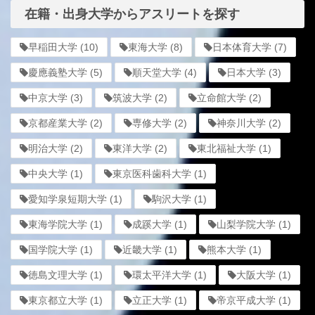
在籍・出身大学からアスリートを探す
早稲田大学
(10)
東海大学
(8)
日本体育大学
(7)
慶應義塾大学
(5)
順天堂大学
(4)
日本大学
(3)
中京大学
(3)
筑波大学
(2)
立命館大学
(2)
京都産業大学
(2)
専修大学
(2)
神奈川大学
(2)
明治大学
(2)
東洋大学
(2)
東北福祉大学
(1)
中央大学
(1)
東京医科歯科大学
(1)
愛知学泉短期大学
(1)
駒沢大学
(1)
東海学院大学
(1)
成蹊大学
(1)
山梨学院大学
(1)
国学院大学
(1)
近畿大学
(1)
熊本大学
(1)
徳島文理大学
(1)
環太平洋大学
(1)
大阪大学
(1)
東京都立大学
(1)
立正大学
(1)
帝京平成大学
(1)