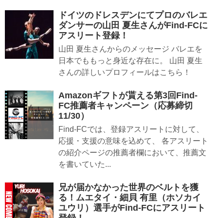
ドイツのドレスデンにてプロのバレエ
ダンサーの山田 夏生さんがFind-FCに
アスリート登録！
山田 夏生さんからのメッセージ バレエを
日本でももっと身近な存在に。 山田 夏生
さんの詳しいプロフィールはこちら！
Amazonギフトが貰える第3回Find-
FC推薦者キャンペーン（応募締切
11/30）
Find-FCでは、登録アスリートに対して、
応援・支援の意味を込めて、 各アスリート
の紹介ページの推薦者欄において、推薦文
を書いていた...
兄が届かなかった世界のベルトを獲
る！ムエタイ・細貝 有里（ホソカイ
ユウリ）選手がFind-FCにアスリート