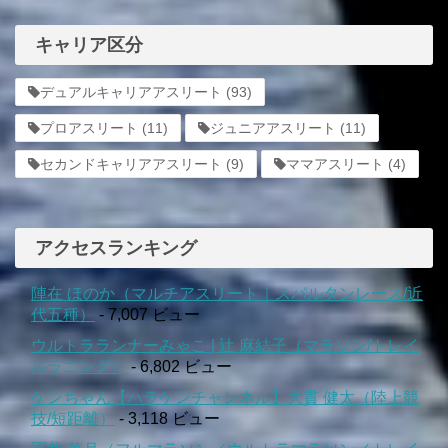
キャリア区分
デュアルキャリアアスリート
(93)
プロアスリート
(11)
ジュニアアスリート
(11)
セカンドキャリアアスリート
(9)
ママアスリート
(4)
アクセスランキング
陣在 ほのか（マルチアスリート｜スパルタンレース/近
代五種）
- 7,007 ビュー
ウルトラランナーみゃこ | 辻 麻結子（マラソン/トレイ
ルラニング）
- 6,802 ビュー
ケンちゃん【ハラケンチャンネル】大貫 健太（陸上競
技/短距離）
- 3,118 ビュー