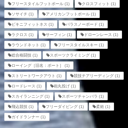
フリースタイルフットボール
(1)
クロスフィット
(1)
ソサイチ
(1)
アメリカンフットボール
(1)
ビキニフィットネス
(1)
パラスノーボード
(1)
ラクロス
(1)
サーフィン
(1)
ドローンレース
(1)
ラウンドネット
(1)
フリースタイルスキー
(1)
総合格闘技
(1)
スポーツクライミング
(1)
ローイング［旧名：ボート］
(1)
ストリートワークアウト
(1)
競技チアリーディング
(1)
ロードレース
(1)
砲丸投げ
(1)
スカイランニング
(1)
スポーツチャンバラ
(1)
飛込競技
(1)
フリーダイビング
(1)
柔術
(1)
ガイドランナー
(1)