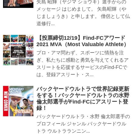
矢島 昭輝（ヤジマ ショウキ）選手からの
メッセージ はじめまして。 矢島昭輝（や
じましょうき）と申します。 僧侶として仏
道修行...
【投票締切12/19】Find-FCアワード
2021 MVA（Most Valuable Athlete）
プロ・アマ問わず、スポーツに情熱を注
ぎ、私たちに感動と勇気を与えてくれるア
スリートを応援するサービスのFind-FCで
は、登録アスリート・ス...
バックヤードウルトラで世界記録更新
をする！バックヤードウルトラの水野
倫太郎選手がFind-FCにアスリート登
録！
バックヤードウルトラ・水野 倫太郎選手の
プロフィール ジャンル バックヤードウル
トラ ウルトラランニン...