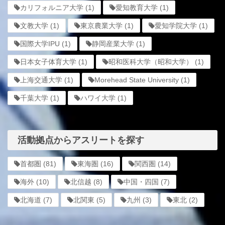
カリフォルニア大学
(1)
愛知教育大学
(1)
文教大学
(1)
東京農業大学
(1)
愛知学院大学
(1)
国際大学IPU
(1)
静岡産業大学
(1)
日本女子体育大学
(1)
昭和医科大学（昭和大学）
(1)
上海交通大学
(1)
Morehead State University
(1)
千葉大学
(1)
ハワイ大学
(1)
活動拠点からアスリートを探す
首都圏
(81)
東海圏
(16)
関西圏
(14)
海外
(10)
北信越
(8)
中国・四国
(7)
北海道
(7)
北関東
(5)
九州
(3)
東北
(2)