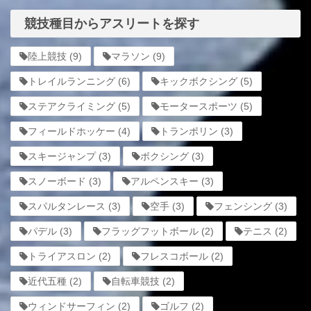
競技種目からアスリートを探す
陸上競技
(9)
マラソン
(9)
トレイルランニング
(6)
キックボクシング
(5)
ステアクライミング
(5)
モータースポーツ
(5)
フィールドホッケー
(4)
トランポリン
(3)
スキージャンプ
(3)
ボクシング
(3)
スノーボード
(3)
アルペンスキー
(3)
スパルタンレース
(3)
空手
(3)
フェンシング
(3)
パデル
(3)
フラッグフットボール
(2)
テニス
(2)
トライアスロン
(2)
フレスコボール
(2)
近代五種
(2)
自転車競技
(2)
ウィンドサーフィン
(2)
ゴルフ
(2)