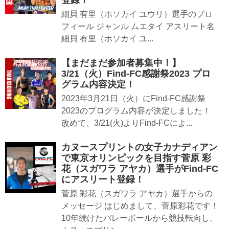
登録！
細貝 有里（ホソカイ ユウリ）選手のプロ
フィール ジャンル ムエタイ アスリート名
細貝 有里（ホソカイ ユ...
【まだまだ参加者募集中！】
3/21（火）Find-FC感謝祭2023 プロ
グラム内容決定！
2023年3月21日（火）にFind-FC感謝祭
2023のプログラム内容が決定しました！
改めて、3/21(火)よりFind-FCによ...
カヌースプリントの女子カナディアン
で東京オリンピックを目指す菅原 彩
花（スガワラ アヤカ）選手がFind-FC
にアスリート登録！
菅原 彩花（スガワラ アヤカ）選手からの
メッセージ はじめまして、菅原彩花です！
10年続けたバレーボールから競技転向し、