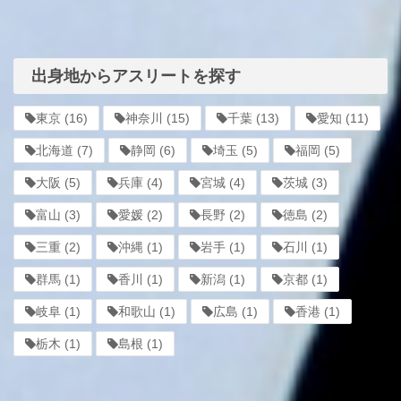
出身地からアスリートを探す
東京
(16)
神奈川
(15)
千葉
(13)
愛知
(11)
北海道
(7)
静岡
(6)
埼玉
(5)
福岡
(5)
大阪
(5)
兵庫
(4)
宮城
(4)
茨城
(3)
富山
(3)
愛媛
(2)
長野
(2)
徳島
(2)
三重
(2)
沖縄
(1)
岩手
(1)
石川
(1)
群馬
(1)
香川
(1)
新潟
(1)
京都
(1)
岐阜
(1)
和歌山
(1)
広島
(1)
香港
(1)
栃木
(1)
島根
(1)