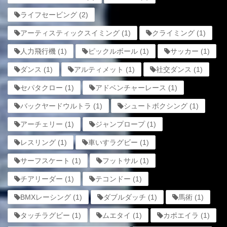
ライフセービング
(2)
アーティスティックスイミング
(1)
クライミング
(1)
人力飛行機
(1)
ピックルボール
(1)
サッカー
(1)
ダンス
(1)
アルティメット
(1)
社交ダンス
(1)
セパタクロー
(1)
アドベンチャーレース
(1)
バックヤードウルトラ
(1)
シュートボクシング
(1)
アーチェリー
(1)
ジャンプロープ
(1)
レスリング
(1)
車いすラグビー
(1)
サーフスケート
(1)
フットサル
(1)
チアリーダー
(1)
テコンドー
(1)
BMXレーシング
(1)
ダブルダッチ
(1)
馬術
(1)
タッチラグビー
(1)
ムエタイ
(1)
カポエイラ
(1)