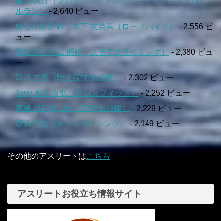
冨井 菜月（フルマラソン／ウルトラマラソン／トレイ
ルラン）
- 2,640 ビュー
鈴なり妖怪 鈴｜木下 友梨菜（ロードバイク）
- 2,556 ビ
ュー
階段坊主 矢島 昭輝（ステアクライミング）
- 2,380 ビュ
ー
臼井 文音（陸上競技/短距離）
- 2,302 ビュー
Tony 板谷 友弘（クロスフィット）
- 2,252 ビュー
髙橋 明日香（陸上競技/短距離）
- 2,229 ビュー
新美 貴士（キックボクシング）
- 2,149 ビュー
その他のアスリートは
こちら
アスリートお役立ち情報サイト