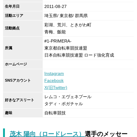
2011-08-27
生年月日
埼玉県/ 東京都/ 群馬県
活動エリア
彩湖、荒川、ときがわ町
活動拠点
青梅、飯能
#1-PRIMERA-
東京都自転車競技連盟
所属
日本自転車競技連盟 ロード強化育成
ホームページ
Instagram
Facebook
SNSアカウント
X(旧Twitter)
レムコ・エヴェネプール
好きなアスリート
タディ・ポガチャル
自転車競技
趣味
茂木 陽向（ロードレース）
選手の
メッセー