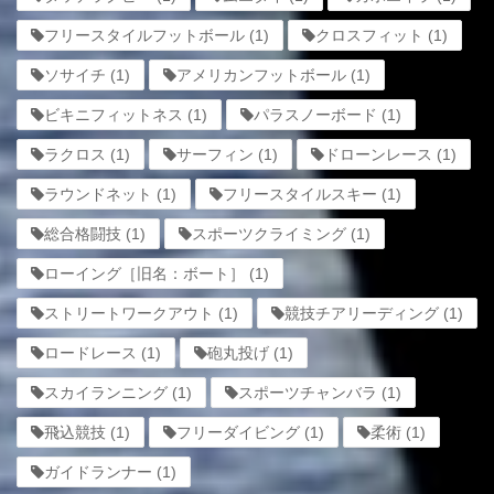
フリースタイルフットボール
(1)
クロスフィット
(1)
ソサイチ
(1)
アメリカンフットボール
(1)
ビキニフィットネス
(1)
パラスノーボード
(1)
ラクロス
(1)
サーフィン
(1)
ドローンレース
(1)
ラウンドネット
(1)
フリースタイルスキー
(1)
総合格闘技
(1)
スポーツクライミング
(1)
ローイング［旧名：ボート］
(1)
ストリートワークアウト
(1)
競技チアリーディング
(1)
ロードレース
(1)
砲丸投げ
(1)
スカイランニング
(1)
スポーツチャンバラ
(1)
飛込競技
(1)
フリーダイビング
(1)
柔術
(1)
ガイドランナー
(1)