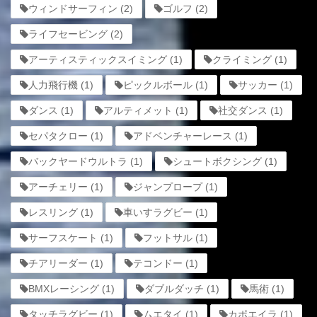
ウィンドサーフィン
(2)
ゴルフ
(2)
ライフセービング
(2)
アーティスティックスイミング
(1)
クライミング
(1)
人力飛行機
(1)
ピックルボール
(1)
サッカー
(1)
ダンス
(1)
アルティメット
(1)
社交ダンス
(1)
セパタクロー
(1)
アドベンチャーレース
(1)
バックヤードウルトラ
(1)
シュートボクシング
(1)
アーチェリー
(1)
ジャンプロープ
(1)
レスリング
(1)
車いすラグビー
(1)
サーフスケート
(1)
フットサル
(1)
チアリーダー
(1)
テコンドー
(1)
BMXレーシング
(1)
ダブルダッチ
(1)
馬術
(1)
タッチラグビー
(1)
ムエタイ
(1)
カポエイラ
(1)