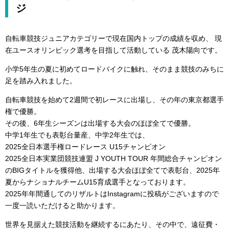
ジ
自転車競技ジュニアカテゴリーで現在国内トップの成績を収め、 現
在ユースオリンピック選考を目指して活動している 茂木陽向です。
小学5年生の夏に初めてロードバイクに触れ、そのまま競技のみちに
足を踏み入れました。
自転車競技を始めて2週間で初レースに出場し、その年の東京都選手
権で優勝。
その後、6年生シーズンは出場する大会のほぼ全てで優勝。
中学1年生でも表彰台量産、中学2年生では、
2025全日本選手権ロードレース U15チャンピオン
2025全日本実業団競技連盟 J YOUTH TOUR 年間総合チャンピオン
のBIGタイトルを獲得他、出場する大会ほぼ全てで表彰台、2025年
夏からナショナルチームU15育成選手となっております。
2025年年間通してのリザルトはInstagramに投稿がございますので
一度一読いただけると助かります。
世界を見据えた競技活動を継続するにあたり、その中で、遠征費・