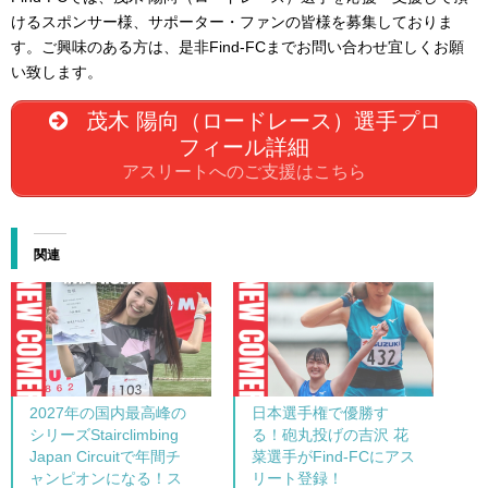
けるスポンサー様、サポーター・ファンの皆様を募集しておりま
す。ご興味のある方は、是非Find-FCまでお問い合わせ宜しくお願
い致します。
茂木 陽向（ロードレース）選手プロ
フィール詳細
アスリートへのご支援はこちら
関連
2027年の国内最高峰の
日本選手権で優勝す
シリーズStairclimbing
る！砲丸投げの吉沢 花
Japan Circuitで年間チ
菜選手がFind-FCにアス
ャンピオンになる！ス
リート登録！