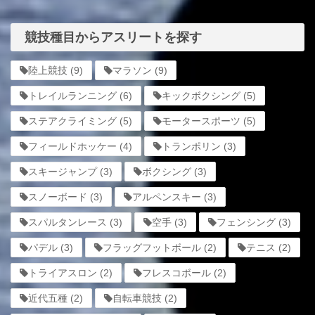
競技種目からアスリートを探す
陸上競技
(9)
マラソン
(9)
トレイルランニング
(6)
キックボクシング
(5)
ステアクライミング
(5)
モータースポーツ
(5)
フィールドホッケー
(4)
トランポリン
(3)
スキージャンプ
(3)
ボクシング
(3)
スノーボード
(3)
アルペンスキー
(3)
スパルタンレース
(3)
空手
(3)
フェンシング
(3)
パデル
(3)
フラッグフットボール
(2)
テニス
(2)
トライアスロン
(2)
フレスコボール
(2)
近代五種
(2)
自転車競技
(2)