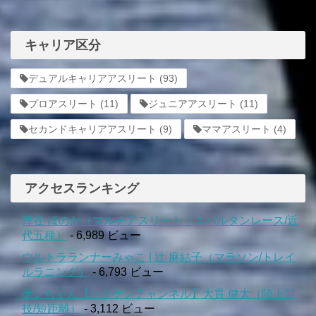
キャリア区分
デュアルキャリアアスリート
(93)
プロアスリート
(11)
ジュニアアスリート
(11)
セカンドキャリアアスリート
(9)
ママアスリート
(4)
アクセスランキング
陣在 ほのか（マルチアスリート｜スパルタンレース/近
代五種）
- 6,989 ビュー
ウルトラランナーみゃこ | 辻 麻結子（マラソン/トレイ
ルラニング）
- 6,793 ビュー
ケンちゃん【ハラケンチャンネル】大貫 健太（陸上競
技/短距離）
- 3,112 ビュー