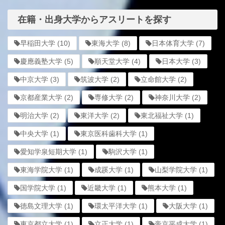
在籍・出身大学からアスリートを探す
早稲田大学
(10)
東海大学
(8)
日本体育大学
(7)
慶應義塾大学
(5)
順天堂大学
(4)
日本大学
(3)
中京大学
(3)
筑波大学
(2)
立命館大学
(2)
京都産業大学
(2)
専修大学
(2)
神奈川大学
(2)
明治大学
(2)
東洋大学
(2)
東北福祉大学
(1)
中央大学
(1)
東京医科歯科大学
(1)
愛知学泉短期大学
(1)
駒沢大学
(1)
東海学院大学
(1)
成蹊大学
(1)
山梨学院大学
(1)
国学院大学
(1)
近畿大学
(1)
熊本大学
(1)
徳島文理大学
(1)
環太平洋大学
(1)
大阪大学
(1)
東京都立大学
(1)
立正大学
(1)
帝京平成大学
(1)