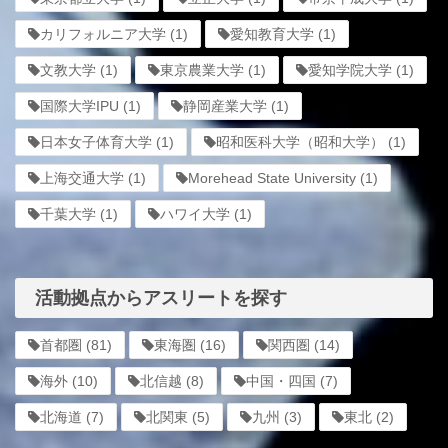
カリフォルニア大学
(1)
愛知教育大学
(1)
文教大学
(1)
東京農業大学
(1)
愛知学院大学
(1)
国際大学IPU
(1)
静岡産業大学
(1)
日本女子体育大学
(1)
昭和医科大学（昭和大学）
(1)
上海交通大学
(1)
Morehead State University
(1)
千葉大学
(1)
ハワイ大学
(1)
活動拠点からアスリートを探す
首都圏
(81)
東海圏
(16)
関西圏
(14)
海外
(10)
北信越
(8)
中国・四国
(7)
北海道
(7)
北関東
(5)
九州
(3)
東北
(2)