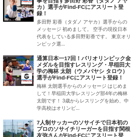
事を目指す多田野 彩香（タダノ アヤ
カ）選手がFind-FCにアスリート登
録！
多田野 彩香（タダノ アヤカ）選手からの
メッセージ 初めまして。 空手の現役日本
代表をしている多田野彩香です。 東京オリ
ンピック選...
通算日本一17回！パリオリンピック金
メダルを目指すレスリング・早稲田大
学の梅林 太朗（ウメバヤシ タロウ）
選手がFind-FCにアスリート登録！
梅林 太朗選手からのメッセージ はじめま
して！早稲田大学レスリング部4年の梅林
太朗です！ 3歳からレスリングを始め、中
学高校はオリンピ...
7人制サッカーのソサイチで日本初の
プロのソサイチリーガーを目指す関根
友弥さんがFind-FCにアスリート登