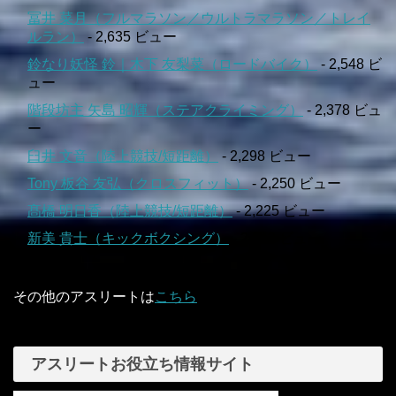
冨井 菜月（フルマラソン／ウルトラマラソン／トレイ
ルラン）
- 2,635 ビュー
鈴なり妖怪 鈴｜木下 友梨菜（ロードバイク）
- 2,548 ビ
ュー
階段坊主 矢島 昭輝（ステアクライミング）
- 2,378 ビュ
ー
臼井 文音（陸上競技/短距離）
- 2,298 ビュー
Tony 板谷 友弘（クロスフィット）
- 2,250 ビュー
髙橋 明日香（陸上競技/短距離）
- 2,225 ビュー
新美 貴士（キックボクシング）
- 2,142 ビュー
その他のアスリートは
こちら
アスリートお役立ち情報サイト