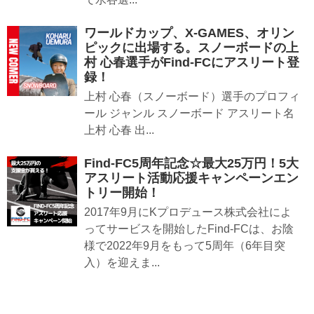
ワールドカップ、X-GAMES、オリン
ピックに出場する。スノーボードの上
村 心春選手がFind-FCにアスリート登
録！
上村 心春（スノーボード）選手のプロフィ
ール ジャンル スノーボード アスリート名
上村 心春 出...
Find-FC5周年記念☆最大25万円！5大
アスリート活動応援キャンペーンエン
トリー開始！
2017年9月にKプロデュース株式会社によ
ってサービスを開始したFind-FCは、お陰
様で2022年9月をもって5周年（6年目突
入）を迎えま...