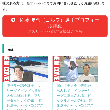
味のある方は、是非Find-FCまでお問い合わせ宜しくお願い致しま
す。
佐藤 夏恋（ゴルフ）選手プロフィー
ル詳細
アスリートへのご支援はこちら
関連
脱サラ公認会計士、フ
国内主要大会で表彰台
リーダイビングの世界
独占して、メジャーリ
大会に挑戦する、フリ
ーグに選出される。ピ
ーダイビングの礒川 将
ックルボールの杉山 雄
兵選手がFind-FCにアス
希選手がFind-FCにアス