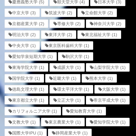
慶應義塾大学
(5)
順天堂大学
(4)
日本大学
(3)
中京大学
(3)
筑波大学
(2)
立命館大学
(2)
京都産業大学
(2)
専修大学
(2)
神奈川大学
(2)
明治大学
(2)
東洋大学
(2)
東北福祉大学
(1)
中央大学
(1)
東京医科歯科大学
(1)
愛知学泉短期大学
(1)
駒沢大学
(1)
東海学院大学
(1)
成蹊大学
(1)
山梨学院大学
(1)
国学院大学
(1)
近畿大学
(1)
熊本大学
(1)
徳島文理大学
(1)
環太平洋大学
(1)
大阪大学
(1)
東京都立大学
(1)
立正大学
(1)
帝京平成大学
(1)
カリフォルニア大学
(1)
愛知教育大学
(1)
文教大学
(1)
東京農業大学
(1)
愛知学院大学
(1)
国際大学IPU
(1)
静岡産業大学
(1)