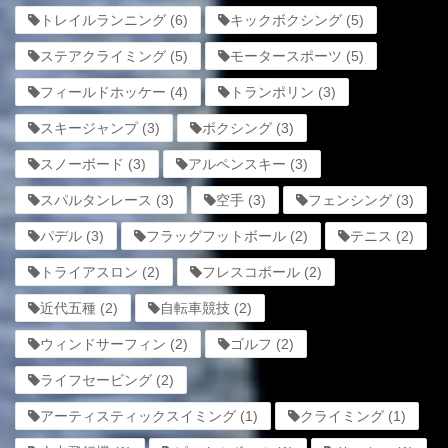
トレイルランニング
(6)
キックボクシング
(5)
ステアクライミング
(5)
モータースポーツ
(5)
フィールドホッケー
(4)
トランポリン
(3)
スキージャンプ
(3)
ボクシング
(3)
スノーボード
(3)
アルペンスキー
(3)
スパルタンレース
(3)
空手
(3)
フェンシング
(3)
パデル
(3)
フラッグフットボール
(2)
テニス
(2)
トライアスロン
(2)
フレスコボール
(2)
近代五種
(2)
自転車競技
(2)
ウィンドサーフィン
(2)
ゴルフ
(2)
ライフセービング
(2)
アーティスティックスイミング
(1)
クライミング
(1)