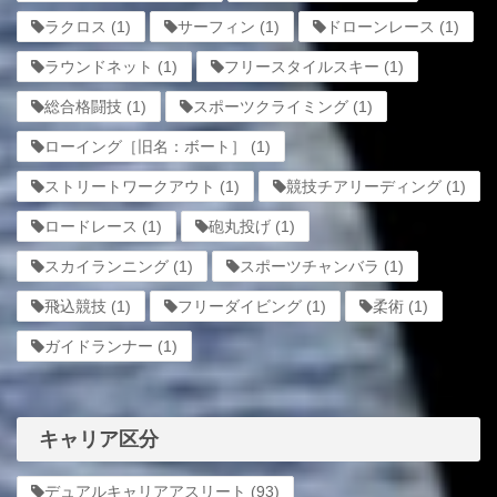
ラクロス
(1)
サーフィン
(1)
ドローンレース
(1)
ラウンドネット
(1)
フリースタイルスキー
(1)
総合格闘技
(1)
スポーツクライミング
(1)
ローイング［旧名：ボート］
(1)
ストリートワークアウト
(1)
競技チアリーディング
(1)
ロードレース
(1)
砲丸投げ
(1)
スカイランニング
(1)
スポーツチャンバラ
(1)
飛込競技
(1)
フリーダイビング
(1)
柔術
(1)
ガイドランナー
(1)
キャリア区分
デュアルキャリアアスリート
(93)