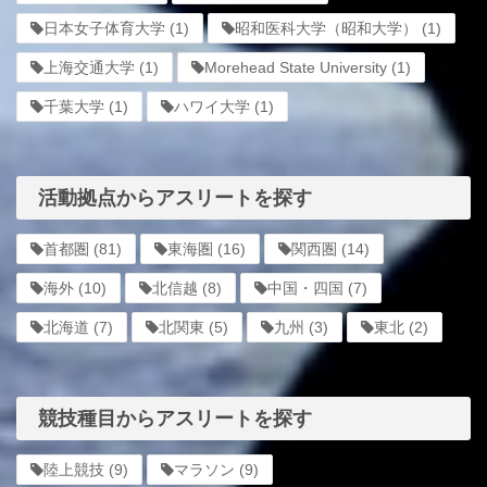
日本女子体育大学
(1)
昭和医科大学（昭和大学）
(1)
上海交通大学
(1)
Morehead State University
(1)
千葉大学
(1)
ハワイ大学
(1)
活動拠点からアスリートを探す
首都圏
(81)
東海圏
(16)
関西圏
(14)
海外
(10)
北信越
(8)
中国・四国
(7)
北海道
(7)
北関東
(5)
九州
(3)
東北
(2)
競技種目からアスリートを探す
陸上競技
(9)
マラソン
(9)