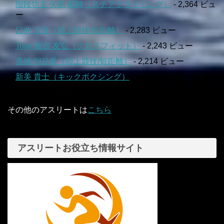
階段坊主 矢島 昭輝（ステアクライミング）
- 2,364 ビュ
ー
臼井 文音（陸上競技/短距離）
- 2,283 ビュー
Tony 板谷 友弘（クロスフィット）
- 2,243 ビュー
髙橋 明日香（陸上競技/短距離）
- 2,214 ビュー
新美 貴士（キックボクシング）
- 2,135 ビュー
その他のアスリートは
こちら
アスリートお役立ち情報サイト