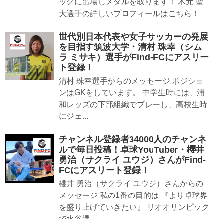
ックに出場しメダルを取ります！ 木元 聖
大選手の詳しいプロフィールはこちら！
世代別日本代表や女子サッカーの発展
を目指す筑波大学・清村 珠幸（シム
ラ ミサキ）選手がFind-FCにアスリー
ト登録！
清村 珠幸選手からのメッセージ ポジショ
ンはGKをしています。 中学生時には、浦
和レッズの下部組織でプレーし、高校生時
にジェ...
チャンネル登録者34000人のチャンネ
ルで毎日投稿！卓球YouTuber・櫻井
勇治（サクライ ユウジ）さんがFind-
FCにアスリート登録！
櫻井 勇治（サクライ ユウジ）さんからの
メッセージ 私の1番の目的は 『より卓球界
を盛り上げていきたい』 リオオリンピック
で水谷選...