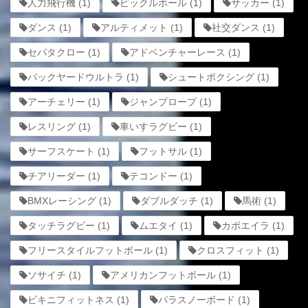
人力飛行機
(1)
ピックルボール
(1)
サッカー
(1)
ダンス
(1)
アルティメット
(1)
社交ダンス
(1)
セパタクロー
(1)
アドベンチャーレース
(1)
バックヤードウルトラ
(1)
シュートボクシング
(1)
アーチェリー
(1)
ジャンプロープ
(1)
レスリング
(1)
車いすラグビー
(1)
サーフスケート
(1)
フットサル
(1)
チアリーダー
(1)
テコンドー
(1)
BMXレーシング
(1)
ダブルダッチ
(1)
馬術
(1)
タッチラグビー
(1)
ムエタイ
(1)
カポエイラ
(1)
フリースタイルフットボール
(1)
クロスフィット
(1)
ソサイチ
(1)
アメリカンフットボール
(1)
ビキニフィットネス
(1)
パラスノーボード
(1)