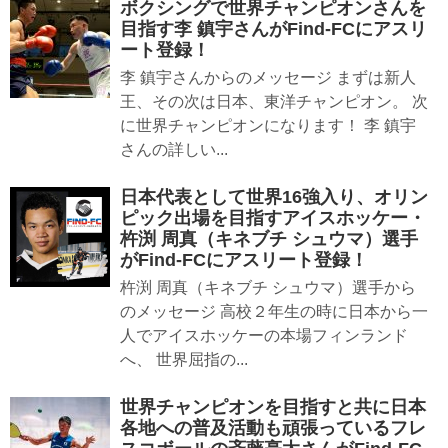
ボクシングで世界チャンピオンさんを
目指す李 鎮宇さんがFind-FCにアスリ
ート登録！
李 鎮宇さんからのメッセージ まずは新人
王、その次は日本、東洋チャンピオン。 次
に世界チャンピオンになります！ 李 鎮宇
さんの詳しい...
日本代表として世界16強入り、オリン
ピック出場を目指すアイスホッケー・
杵渕 周真（キネブチ シュウマ）選手
がFind-FCにアスリート登録！
杵渕 周真（キネブチ シュウマ）選手から
のメッセージ 高校２年生の時に日本から一
人でアイスホッケーの本場フィンランド
へ、 世界屈指の...
世界チャンピオンを目指すと共に日本
各地への普及活動も頑張っているフレ