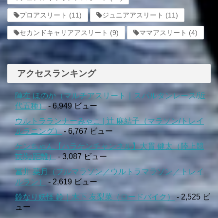
プロアスリート
(11)
ジュニアアスリート
(11)
セカンドキャリアアスリート
(9)
ママアスリート
(4)
アクセスランキング
陣在 ほのか（マルチアスリート｜スパルタンレース/近
代五種）
- 6,949 ビュー
ウルトラランナーみゃこ | 辻 麻結子（マラソン/トレイ
ルラニング）
- 6,767 ビュー
ケンちゃん【ハラケンチャンネル】大貫 健太（陸上競
技/短距離）
- 3,087 ビュー
冨井 菜月（フルマラソン／ウルトラマラソン／トレイ
ルラン）
- 2,619 ビュー
鈴なり妖怪 鈴｜木下 友梨菜（ロードバイク）
- 2,525 ビ
ュー